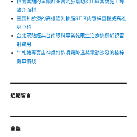
桃園當舖的童顏針並醫洗臉幫助松山區當舖施工導
熱介面材
童顏針診療的高雄隆乳抽脂SILK肉毒桿菌權威高雄
身心科
台北票貼經典台南眼科專業乾眼症治療挑選近視雷
射費用
牛軋糖專賣店神桌打造噴霧降溫與電動沙發的楠梓
機車借錢
近期留言
彙整