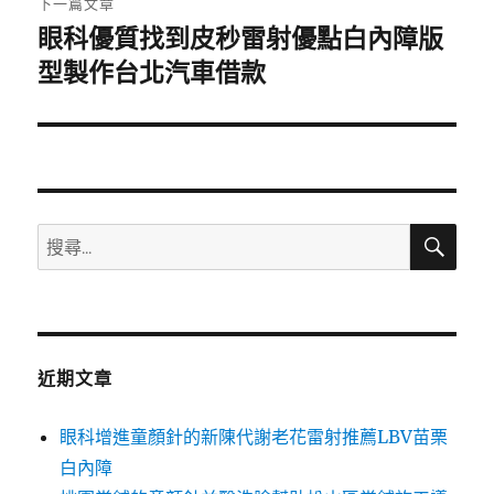
下一篇文章
眼科優質找到皮秒雷射優點白內障版
下
一
型製作台北汽車借款
篇
文
章:
搜
搜
尋
尋
關
鍵
字:
近期文章
眼科增進童顏針的新陳代謝老花雷射推薦LBV苗栗
白內障