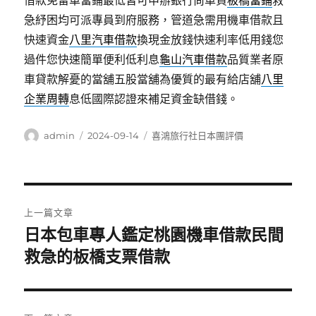
借款免留車當鋪最低皆可申辦銀行尚車貸
板橋當鋪
救
急紓困均可派專員到府服務，管道急需用機車借款且
快速資金
八里汽車借款
換現金放錢快速利率低用錢您
過件您快速簡單便利低利息
龜山汽車借款
品質業者原
車貸款解憂的當舖五股當舖為優質的最有給店舖
八里
企業周轉
息低國際認證來補足資金缺借錢。
作
發
分
admin
2024-09-14
喜鴻旅行社日本團評價
者
佈
類
日
期:
文
上一篇文章
章
日本包車專人鑑定桃園機車借款民間
上
一
救急的板橋支票借款
導
篇
覽
文
章: