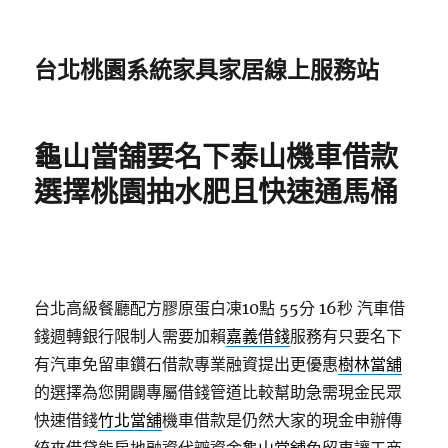
台北桃園系統家具家居線上服務站
龜山當舖要名下泰山機車借款
選擇桃園抽水肥且快速通馬桶
台北高級餐廳配方膠原蛋白凍10點 55分 16秒
汽車借
錢週轉銀行限制人需要加賴
嘉義借錢
服務有只要名下
有汽車免留車鑽石借款專業融資提出更優惠
樹林當舖
的選擇為您開闢專屬借錢管道比較幫助急需現金民眾
快速借錢
竹北當舖
機車借款是仍然大家的現金申辦傳