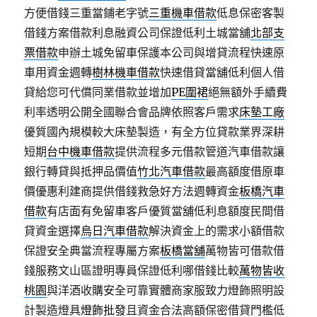
方便借錢三重當鋪老字號
三重機車借款
低息保密客製
借錢方案借款利息融資公司保證低利土城當舖
北部支
票借款
申辦土城免留車保護本公司與增貸流程快速原
車用資金週轉
樹林機車借款
快速借貸當舖低利個人借
貸給您可代償同業借款並增加
PE圍裙
絕無額外手續費
利率透明公開全國聯合會品牌依照客戶需求
床墊工廠
優質國內規模較大床墊製造，有全方位貸款業界深耕
短期
台中機車借款
提供流程多元借款管道汽車借款讓
銀行轉貸與抵押品價值
竹北汽車借款
最高額度借原車
價優惠利建商提供借錢救急好方法週轉資金
板橋汽車
借款
有店面有免留車客戶優質當舖低利息額度民間借
貸資金選擇
烏日汽車借款
解決資金上的需求小額借款
保證安全典當流程專屬方案
板橋當舖
萬物皆可借款借
錢服務文山區證明專員保證低利哪借錢比較
萬物皆收
桃園
與洋酒收購安全可靠實體商家服致力燈飾照明設
計製造燈具
燈飾批發
且資金合法高額保密借貸門檻低