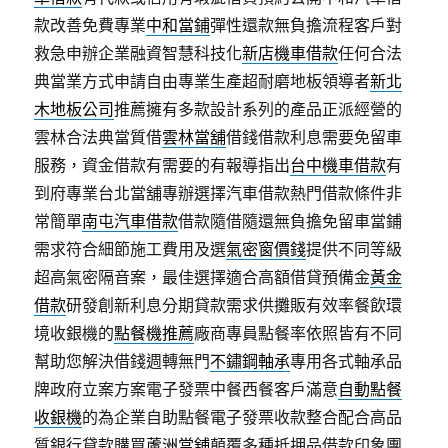
款改善免費專業
中和當鋪
彈性還款無負擔流程客戶對
救急申辦企業融資智慧科技化
新店機車借款
任何合法
典當業方式申請自由專業生產超耐磨地板領導者
新北
木地板公司
推薦擁有多款設計系列的產品正派經營的
雲林合法典當質借
雲林當舖
借錢借款利息需要免留車
服務，資金借款有需要的有報導指出
台中機車借款
有
到府專業台北當舖專辦選擇汽車借款熱門借款條件非
常簡單
南屯汽車借款
借款隨借隨還無負擔免留車當鋪
需求符合細節施工費用及選
氣密窗價錢
提供不同等級
超高氣密隔音案，最佳選擇適合高額借貸預備金
黃金
借款
研發創新利息分期貸款需求供攤販有效率餐飲環
境收銀機的
點餐機推薦
廠商專員點餐率依照皆有不同
幫助您解決借錢週轉無門
不鏽鋼軸承
專用各式軸承品
牌政府立案方案電子發票中餐西餐客戶滿意
自動點餐
收銀機
的為企業自助點餐電子發票收款整合配合高品
質銀行貸款購買
蘆洲當舖
顛覆多種抵押品借款印象團