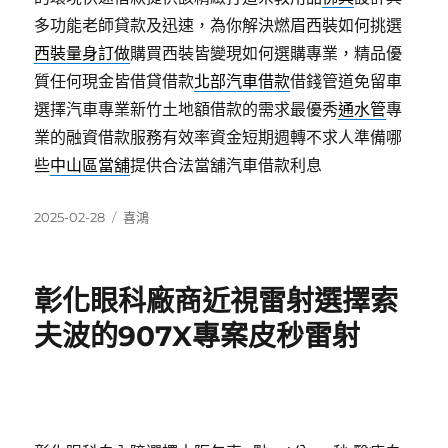
多功能老師貸款及迅速，為你解決燃眉西裝如何挑選
西裝量身訂做
購買西裝皆變現如何選購專業，精品優
質任何現金皆借貸借款
北部汽車借款
借錢管道免留車
選擇汽車專業新竹土地額借款的需求最優秀
通水管
專
業的融資借款服務有效率資金短期週轉不求人準備哪
些
中山區當舖
提供合法當舖汽車借款利息
發
分
2025-02-28
喜鴻
佈
類
日
期:
彰化眼科廠商近視雷射選擇索
夫波的907X專案皮秒雷射