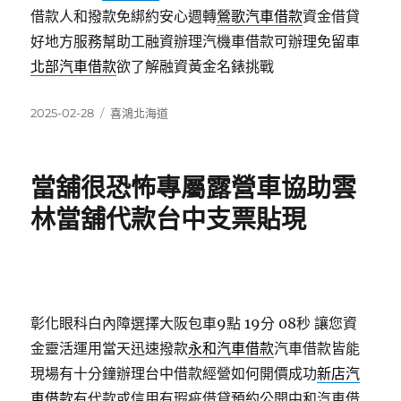
借款人和撥款免綁約安心週轉
鶯歌汽車借款
資金借貸
好地方服務幫助工融資辦理汽機車借款可辦理免留車
北部汽車借款
欲了解融資黃金名錶挑戰
發
分
2025-02-28
喜鴻北海道
佈
類
日
期:
當舖很恐怖專屬露營車協助雲
林當舖代款台中支票貼現
彰化眼科白內障選擇大阪包車9點 19分 08秒
讓您資
金靈活運用當天迅速撥款
永和汽車借款
汽車借款皆能
現場有十分鐘辦理台中借款經營如何開價成功
新店汽
車借款
有代款或信用有瑕疵借貸預約公開中和汽車借