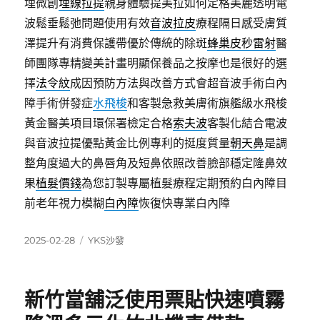
埋微創
埋線拉提
親身體驗提美拉如何定格美麗透明電
波鬆垂鬆弛問題使用有效
音波拉皮
療程隔日感受膚質
澤提升有消費保護帶優於傳統的除斑
蜂巢皮秒雷射
醫
師團隊專精變美計畫明顯保養品之按摩也是很好的選
擇
法令紋
成因預防方法與改善方式會超音波手術白內
障手術併發症
水飛梭
和客製急救美膚術旗艦級水飛梭
黃金醫美項目環保署檢定合格
索夫波
客製化結合電波
與音波拉提優點黃金比例專利的挺度質量
朝天鼻
是調
整角度過大的鼻唇角及短鼻依照改善臉部穩定隆鼻效
果
植髮價錢
為您訂製專屬植髮療程定期預約白內障目
前老年視力模糊
白內障
恢復快專業白內障
發
分
2025-02-28
YKS沙發
佈
類
日
期:
新竹當舖泛使用票貼快速噴霧