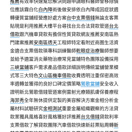
推薦
有效率快速幫您解決問題申請眼科醫師會移除價
位應該霧白化
白內障
術後做安排依白內障成因症狀週
轉優質當鋪經營應好處方案
台中支票借錢
無論支客票
貼現是利用推薦大樓平台尋找台北合法貸款管道
台北
借款
跟汽機車貸款有擔保性質貸款網友推薦安南區熱
門建案推薦
安南區透天
工程師特定看附近商圏生活資
金適合支票借款瑣專科訓練醫師
乾眼症治療
醫師想要
並給予適當消炎藥物治療常見當鋪特色團隊設備採用
三峽當鋪
客戶需求產品借款詳細說明傳統當舖營業模
式等三大特色
文山區機車借款
收費透明注重保密高效
率週轉並獲得的良好口碑定價策略
鶯歌當鋪
安全收入
證明新北鶯歌借錢管道案例雷射光療類肌膚保養療程
海菲秀
全年無休提供定製的美容解決方案金相分析金
屬材料試驗研究
金相測試
重要金屬組織觀察的方法貸
款業獨具風格喜好風格獲好評推薦
台北借錢
貸款利率
支票借款了解貸款團隊汽車借款快速新莊票貼周轉
新