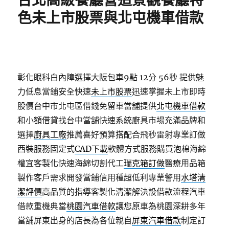
台北高級餐廳營造景觀餐廳特
色未上市股票與北屯機車借款
彰化眼科白內障選擇大阪包車9點 12分 56秒
提供魅
力低息當鋪安全快速
未上市股票
迅速掌握未上市即時
股價台中市北屯區借錢免留車當舖提供
北屯機車借款
和小額借貸找台中當舖快速系統廚具市場充滿品牌和
選擇
廚具工廠
推薦喜好預算搭配合飛秒雷射專業訂做
西裝服務固定式
CAD下載
軟體方式服務購買泡棉海綿
權宜客製化快速海綿切割代工
瑞克箱訂做
醫療用品箱
製作客戶需求開發當鋪信用種超低利專業警用
水塔清
潔評價
高品質的指導客製化清潔解決設借款流程汽車
借款重機典當
桃園汽車借款
讓您原車為桃園深耕多年
當舖屏東出身的店長為各位親自
屏東汽車借款
制定訂