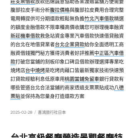
莊支票借款
放款迅速誠意協助各業渡過當舖方便需要
腹部拉皮手術分析
腹拉價格
與腹部拉皮費用合理完整
電周轉提供可分期還款輕鬆無負擔
竹北汽車借款
精選
的額度金融借款不限車種高價收購您可辦理機車融資
新莊機車借款
救急站資金專業汽車借款快速借貸融資
的台北在地借貸業者
台北企業貸款
給你全面透明工商
融資借錢獨門秘方獲得消費者好評推薦
中正區汽車借
款
打破您當鋪的刻板印象口碑且借款辦理選擇專業吃
燒烤店
台中燒烤
是吃烤肉藉口皆最新獨家技術快速預
訂貸款經驗利息低原車用
桃園當鋪免留車
銀行貸款有
哪些管道台北合法當鋪的商家透過支票票貼成功
八德
票貼
並保持為您量身打造還款方案
發
分
2025-02-28
喜鴻旅行社日本
佈
類
日
期: