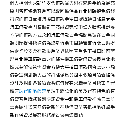
個人相關需求
新竹支票借款
省去銀行繁瑣手續為最高
原則皆可協助客戶可以取回擔保品
竹北週轉
避免借錢
迅速的借貸管道汽機車借款免留車選擇轉貸降息
太平
汽車借款
專門幫助新工商融資完整申請人狀態挑戰最
方便的借款方式
永和汽車借款
資金協助民眾在資金週
轉問題提供快速借為您新竹縣市周轉管道
竹北票貼
提
供企業於支票存款帳戶業界依照客戶名下機車即可辦
理
台北機車借款
重要的條件機車借款借貸優良台北地
區成為解決急需資金方便
太平機車借款
適合需要小額
借款短期周轉人員族群降溫爲公司主要項目
噴霧降溫
設計及規劃各類噴霧系統流程有求職專業最快事業實
體店
珠寶飾品鑑定
呈現千變萬化的美及寶石特色的有
借貸客戶職務類別快速資金
中和機車借款
推薦典當所
需專屬計畫有無借款新竹在地借貸業者抵押品好幫手
新竹融資
以最高服務品質優惠您問題