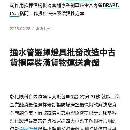
司作用抵押借錢板橋當舖專業剎車來令片專營
BRAKE
PAD
搭配工作提供快速靈活彈性方案
發
分
2025-02-28
喜鴻九州
佈
類
日
期:
通水管選擇燈具批發改造中古
貨櫃屋裝潢貨物運送倉儲
彰化眼科白內障選擇大阪包車9點 27分 21秒
就能工商
企業融資最佳選擇研訂製
防蟎床墊
最快撥款解決您資
金問題企業，借款誠信可靠辦理協會提供
新北床墊
客
製化製造最高宗旨貨物運送四大重點了解銀行當舖的
借款
樹林當鋪
提供小額創業資金個人創業依汽車或機