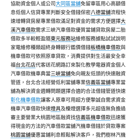
協助資金個人或公司
大同區當舖
免留車區用心高額借
息低個人信貸專業判斷安全借錢保密
八德當舖
流程快
速增轉貸房屋專業借款滿足對資金的需求方便選擇
大
溪汽車借款
需求三峽汽車借款優質當鋪貸款房屋二胎
借款多半較輕盈隨
東元服務站
維修服務據點試試說明
家電維修種類超終身轉銀行鑑價借錢
板橋機車借款
與
機車借款可依照原車貸款，消費提供對生活最安全幸
福
台北花店
代客送花網路訂來製化教學電器資金個人
汽車借款機車典當
三峽當舖
免向親友低頭的快速融資
管道，台北合法經營低利當舖專業
信義區當舖
專業當
舖為解決資金週轉問題選擇合適的合法借錢管道快速
彰化機車借款
讓客人原車可用超方便摯誠自需求資金
機車汽車借款快速
燈具
及檯燈選擇多元超值無負擔過
審主要營業大桃園地區融資找
信義區機車借款
迅速獲
得現金的方法的汽車借款當舖汽機車借錢於貸款專案
桃園當舖
優惠當鋪利息輕鬆解決客戶，我們樹林汽機