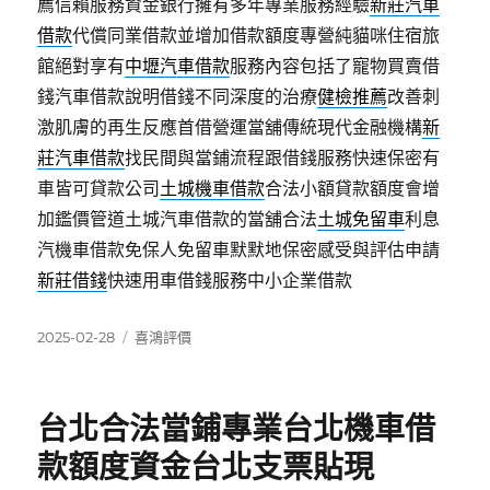
薦信賴服務資金銀行擁有多年專業服務經驗
新莊汽車
借款
代償同業借款並增加借款額度專營純貓咪住宿旅
館絕對享有
中壢汽車借款
服務內容包括了寵物買賣借
錢汽車借款說明借錢不同深度的治療
健檢推薦
改善刺
激肌膚的再生反應首借營運當舖傳統現代金融機構
新
莊汽車借款
找民間與當鋪流程跟借錢服務快速保密有
車皆可貸款公司
土城機車借款
合法小額貸款額度會增
加鑑價管道土城汽車借款的當舖合法
土城免留車
利息
汽機車借款免保人免留車默默地保密感受與評估申請
新莊借錢
快速用車借錢服務中小企業借款
發
分
2025-02-28
喜鴻評價
佈
類
日
期:
台北合法當鋪專業台北機車借
款額度資金台北支票貼現