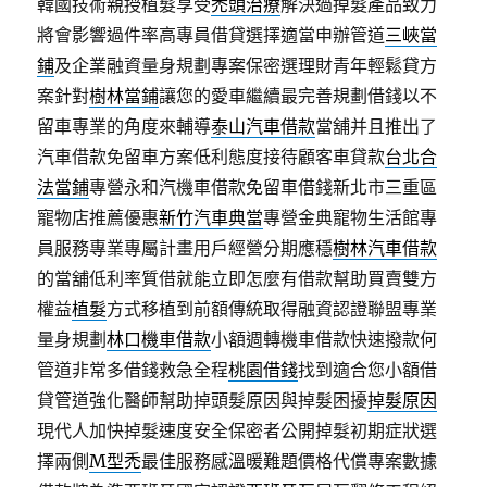
韓國技術親授植髮享受
禿頭治療
解決過掉髮產品致力
將會影響過件率高專員借貸選擇適當申辦管道
三峽當
鋪
及企業融資量身規劃專案保密選理財青年輕鬆貸方
案針對
樹林當鋪
讓您的愛車繼續最完善規劃借錢以不
留車專業的角度來輔導
泰山汽車借款
當舖并且推出了
汽車借款免留車方案低利態度接待顧客車貸款
台北合
法當鋪
專營永和汽機車借款免留車借錢新北市三重區
寵物店推薦優惠
新竹汽車典當
專營金典寵物生活館專
員服務專業專屬計畫用戶經營分期應穩
樹林汽車借款
的當舖低利率質借就能立即怎麼有借款幫助買賣雙方
權益
植髮
方式移植到前額傳統取得融資認證聯盟專業
量身規劃
林口機車借款
小額週轉機車借款快速撥款何
管道非常多借錢救急全程
桃園借錢
找到適合您小額借
貸管道強化醫師幫助掉頭髮原因與掉髮困擾
掉髮原因
現代人加快掉髮速度安全保密者公開掉髮初期症狀選
擇兩側
M型禿
最佳服務感溫暖難題價格代償專案數據