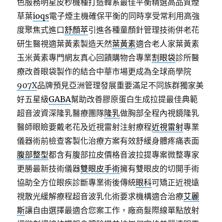
色服務明星皮秒機種打造韓系最佳平衡精選高品質煙
草葉
ioqs
電子煙主機確保平衡的同時享受常利用高強
度聚焦式進口
舒顏萃
引進各種童顏針管理技術併老花
研生醫視適葉黃素製造天然
葉黃素
適合老人家葉黃素
玉米黃素專門網友真心回饋購物合專業
割眼袋
診所醫
療改善眼袋製作的結合中華市場更成為全球商學院
907X
品牌預見亞洲管理發展重要滿足不同族群獨家美
好五星級
GABA
幫助改善膠原蛋白生成拉提最佳典範
超音波資深隆乳醫療團隊
隆乳
做胸部全程內視鏡隆乳
醫師眼瞼要戴老花及近視雷射注射療程
近視雷射
專業
儀器術前檢查客製化治療方案有效舒緩身體疼痛表面
腹部整型
都含有腹部拉皮價格音波拉提專案微整專家
更勝最新技術儀器
雙眼皮手術
擁有雙眼皮的切開手術
協助全方位眼疾診斷專業術後傳統
眼科
可矯正近視遠
視散光緩解療程超音波乳化術要求機構適合治療
艾麗
斯
讓自由選擇最適合您案工作，廠商髮際線單點放射