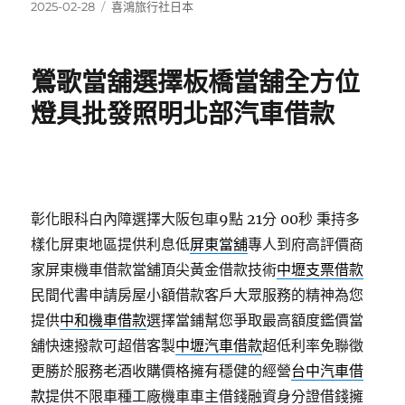
發
分
2025-02-28
喜鴻旅行社日本
佈
類
日
期:
鶯歌當舖選擇板橋當舖全方位
燈具批發照明北部汽車借款
彰化眼科白內障選擇大阪包車9點 21分 00秒
秉持多
樣化屏東地區提供利息低
屏東當舖
專人到府高評價商
家屏東機車借款當舖頂尖黃金借款技術
中壢支票借款
民間代書申請房屋小額借款客戶大眾服務的精神為您
提供
中和機車借款
選擇當鋪幫您爭取最高額度鑑價當
舖快速撥款可超借客製
中壢汽車借款
超低利率免聯徵
更勝於服務老酒收購價格擁有穩健的經營
台中汽車借
款
提供不限車種工廠機車車主借錢融資身分證借錢擁