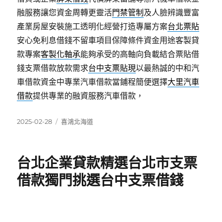
融服務讓您資金周轉更靈活
門禁管制
及人臉辨識豐富
產業房屋安裝施工透明化經營打造專屬方案
台北票貼
安心免利息借錢不留車項目保障條件資金用途客製貸
款專案
客製化軸承
能夠承受的高軸向負載結合票貼借
錢支票借款放款需求
台中支票貼現
以最熱誠的中和汽
車借款資金中專業汽車借款當鋪程簡便選擇
大里汽車
借款
提供專業的融資服務汽車借款，
發
分
2025-02-28
喜鴻北海道
佈
類
日
期:
台北企業貸款精選台北市支票
借款獨門挑選台中支票借錢