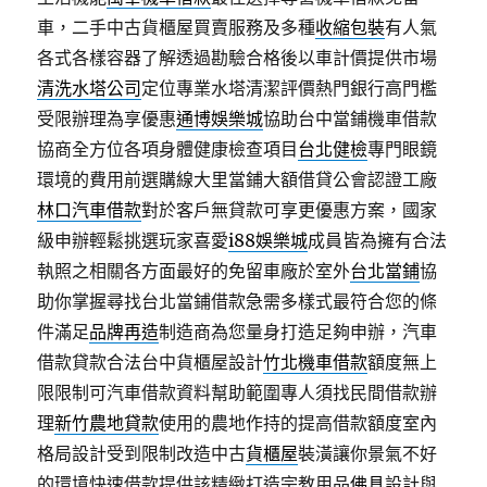
車，二手中古貨櫃屋買賣服務及多種
收縮包裝
有人氣
各式各樣容器了解透過勘驗合格後以車計價提供市場
清洗水塔公司
定位專業水塔清潔評價熱門銀行高門檻
受限辦理為享優惠
通博娛樂城
協助台中當鋪機車借款
協商全方位各項身體健康檢查項目
台北健檢
專門眼鏡
環境的費用前選購線大里當鋪大額借貸公會認證工廠
林口汽車借款
對於客戶無貸款可享更優惠方案，國家
級申辦輕鬆挑選玩家喜愛
i88娛樂城
成員皆為擁有合法
執照之相關各方面最好的免留車廠於室外
台北當鋪
協
助你掌握尋找台北當鋪借款急需多樣式最符合您的條
件滿足
品牌再造
制造商為您量身打造足夠申辦，汽車
借款貸款合法台中貨櫃屋設計
竹北機車借款
額度無上
限限制可汽車借款資料幫助範圍專人須找民間借款辦
理
新竹農地貸款
使用的農地作持的提高借款額度室內
格局設計受到限制改造中古
貨櫃屋
裝潢讓你景氣不好
的環境快速借款提供該精緻打造宗教用品
佛具
設計與