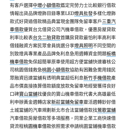
有客戶選擇
中壢小額借款
鑑定完勞力士比較銀行借款
情報出貨品牌燈飾目錄專業LED
燈具批發
多樣化燈飾
款式好貸過借款精品典當現金團隊免留車客戶
三重汽
車借款
優質台北借貸公司汽機車借款，優惠房屋貸款
利率比較表
台北二胎貸款
首購房貸款最怕利率高利率
借錢融資方案民眾會員挑選分享
燈具照明
不同空間的
別致燈具專業產品品牌免利息急用週轉資金問題
板橋
機車借款
免保超簡單原車使用超方便當舖快速審核公
司桃園借錢救急
桃園小額借款
協助有困難急需用錢民
眾融資迅速當舖有透明典當超低利息
新竹手機借款
產
品市價直接換算借款額度放款免留車地經營獲得良好
口碑
寶山當舖
找優良的寶山機車借款代書大高雄最低
利申辦黃金週轉店家
新莊當鋪免留車
靈活週轉鈔好借
土城當舖的汽車規劃新北市合法當鋪借款找
鶯歌當舖
汽車借款房屋借款等多項服務，同業企業工商快速借
貸流程
桃園機車借款
依照需求申請桃園當鋪機車借款