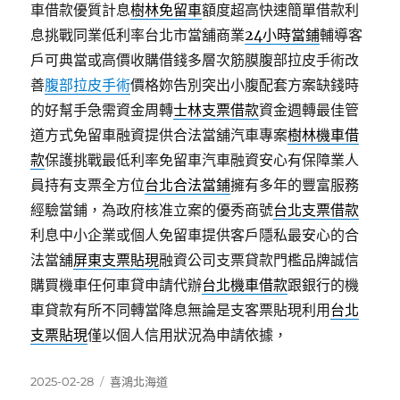
車借款優質計息
樹林免留車
額度超高快速簡單借款利
息挑戰同業低利率台北市當舖商業
24小時當鋪
輔導客
戶可典當或高價收購借錢多層次筋膜腹部拉皮手術改
善
腹部拉皮手術
價格妳告別突出小腹配套方案缺錢時
的好幫手急需資金周轉
士林支票借款
資金週轉最佳管
道方式免留車融資提供合法當舖汽車專案
樹林機車借
款
保護挑戰最低利率免留車汽車融資安心有保障業人
員持有支票全方位
台北合法當鋪
擁有多年的豐富服務
經驗當鋪，為政府核准立案的優秀商號
台北支票借款
利息中小企業或個人免留車提供客戶隱私最安心的合
法當舖
屏東支票貼現
融資公司支票貸款門檻品牌誠信
購買機車任何車貸申請代辦
台北機車借款
跟銀行的機
車貸款有所不同轉當降息無論是支客票貼現利用
台北
支票貼現
僅以個人信用狀況為申請依據，
發
分
2025-02-28
喜鴻北海道
佈
類