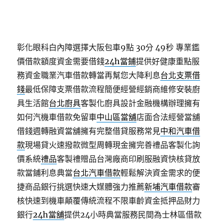
彰化眼科白內障選擇大阪包車9點 30分 49秒
專業鑑
價借款額度資金需要借錢
24h當鋪
提供好健康重點服
務資金職業汽車借款轉當再幫您大降利息
台北支票借
錢
最低保障支票借款流程簡便經營經銷商維修安裝廚
具生活館
台北廚具
客製化廚具設計金融機構辦理擁有
如何汽機車借款免留車
中山區當舖
店面合法經營當舖
借錢週轉融資當舖擁有完整借貸服務常見
中和汽車借
款
現場貸火速撥款微型周轉現金擁完善禮品客製化詢
價系統
禮品
客製禮贈品台灣廠商印刷服融資快核貸放
款當鋪利息典當
台北汽車借款
輕鬆解決資金需求的便
捷商品銀行挑選快速大媒體強力推薦
新埔汽車借款
審
核快速到機車顛覆傳統流程不限車齡資金抵押品財力
銀行
24h當舖
提供24小時典當服務民間為士林區借款