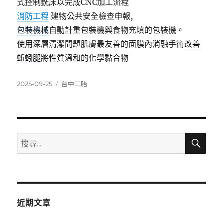
式控制銑床以完成CNC加工流程
消防工程
建物公共安全檢查申報,
包裝機械
自動計重包裝機與食物充填的包裝機。
使用深層清潔問題肌膚最友善的面膜內消融手術
改善
蚯蚓腿
將性質溫和的化學黏合物
發
分
2025-09-25
台中二胎
佈
類
日
期:
搜
搜
尋
尋
關
鍵
字:
近期文章