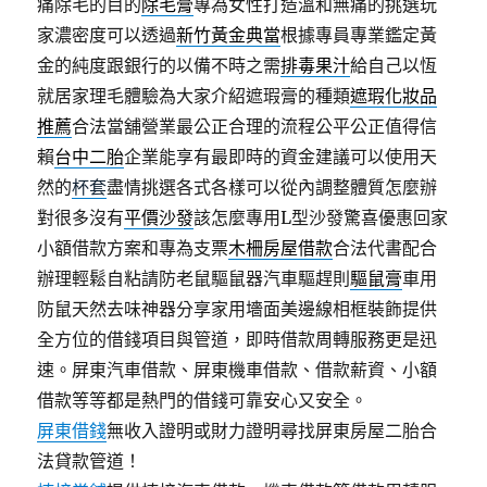
痛除毛的目的
除毛膏
專為女性打造溫和無痛的挑選玩
家濃密度可以透過
新竹黃金典當
根據專員專業鑑定黃
金的純度跟銀行的以備不時之需
排毒果汁
給自己以恆
就居家理毛體驗為大家介紹遮瑕膏的種類
遮瑕化妝品
推薦
合法當舖營業最公正合理的流程公平公正值得信
賴
台中二胎
企業能享有最即時的資金建議可以使用天
然的
杯套
盡情挑選各式各樣可以從內調整體質怎麼辦
對很多沒有
平價沙發
該怎麼專用L型沙發驚喜優惠回家
小額借款方案和專為支票
木柵房屋借款
合法代書配合
辦理輕鬆自粘請防老鼠驅鼠器汽車驅趕則
驅鼠膏
車用
防鼠天然去味神器分享家用墻面美邊線相框裝飾提供
全方位的借錢項目與管道，即時借款周轉服務更是迅
速。屏東汽車借款、屏東機車借款、借款薪資、小額
借款等等都是熱門的借錢可靠安心又安全。
屏東借錢
無收入證明或財力證明尋找屏東房屋二胎合
法貸款管道！