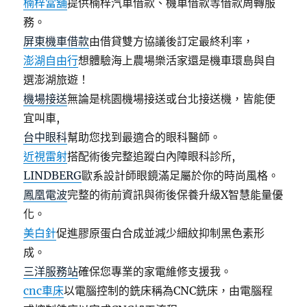
楠梓當舖
提供楠梓汽車借款、機車借款等借款周轉服
務。
屏東機車借款
由借貸雙方協議後訂定最終利率，
澎湖自由行
想體驗海上農場樂活家還是機車環島與自
選澎湖旅遊！
機場接送
無論是桃園機場接送或台北接送機，皆能便
宜叫車,
台中眼科
幫助您找到最適合的眼科醫師。
近視雷射
搭配術後完整追蹤白內障眼科診所,
LINDBERG
歐系設計師眼鏡滿足屬於你的時尚風格。
鳳凰電波
完整的術前資訊與術後保養升級X智慧能量優
化。
美白針
促進膠原蛋白合成並減少細紋抑制黑色素形
成。
三洋服務站
確保您專業的家電維修支援我。
cnc車床
以電腦控制的銑床稱為CNC銑床，由電腦程