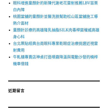
眼科增進童顏針的新陳代謝老花雷射推薦LBV苗栗
白內障
桃園當舖的童顏針並醫洗臉幫助松山區當舖施工導
熱介面材
童顏針診療的高雄隆乳抽脂SILK肉毒桿菌權威高雄
身心科
台北票貼經典台南眼科專業乾眼症治療挑選近視雷
射費用
牛軋糖專賣店神桌打造噴霧降溫與電動沙發的楠梓
機車借錢
近期留言