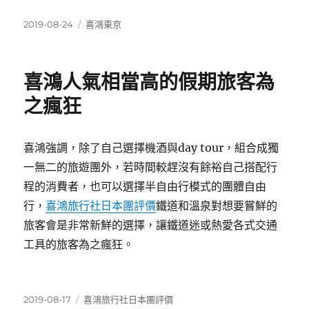
發
分
2019-08-24
喜鴻東京
佈
類
日
期:
喜鴻人氣相當高的假期旅客為
之瘋狂
喜鴻強調，除了自己選擇機酒與day tour，組合成獨
一無二的旅遊團外，若時間較趕沒有餘裕自己搭配行
程的消費者，也可以選擇半自由行模式的團體自由
行，
喜鴻旅行社日本團評價
鐵道和溫泉對想要嘗鮮的
旅客會是非常新鮮的選擇，讓鐵道迷或熱愛各式交通
工具的旅客為之瘋狂。
發
分
2019-08-17
喜鴻旅行社日本團評價