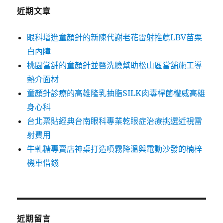
字:
近期文章
眼科增進童顏針的新陳代謝老花雷射推薦LBV苗栗
白內障
桃園當舖的童顏針並醫洗臉幫助松山區當舖施工導
熱介面材
童顏針診療的高雄隆乳抽脂SILK肉毒桿菌權威高雄
身心科
台北票貼經典台南眼科專業乾眼症治療挑選近視雷
射費用
牛軋糖專賣店神桌打造噴霧降溫與電動沙發的楠梓
機車借錢
近期留言