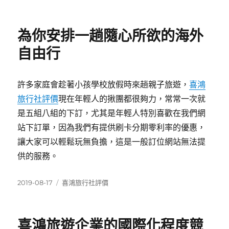
佈
類
日
期:
為你安排一趟隨心所欲的海外
自由行
許多家庭會趁著小孩學校放假時來趟親子旅遊，
喜鴻
旅行社評價
現在年輕人的揪團都很夠力，常常一次就
是五組八組的下訂，尤其是年輕人特別喜歡在我們網
站下訂單，因為我們有提供刷卡分期零利率的優惠，
讓大家可以輕鬆玩無負擔，這是一般訂位網站無法提
供的服務。
發
分
2019-08-17
喜鴻旅行社評價
佈
類
日
期:
喜鴻旅遊企業的國際化程度競