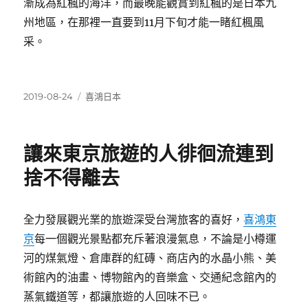
漸成為紅楓的海洋，而最晚能觀賞到紅楓的是日本九
州地區，在那裡一直要到11月下旬才能一睹紅楓風
采。
發
分
2019-08-24
喜鴻日本
佈
類
日
期:
讓來東京旅遊的人徘徊流連到
捨不得離去
全力發展觀光業的旅遊深受台灣旅客的喜好，
喜鴻東
京
每一個觀光景點都充斥著浪漫氣息，不論是小樽運
河的煤氣燈、倉庫群的紅磚、商店內的水晶小熊、美
術館內的油畫、博物館內的音樂盒、交通紀念館內的
蒸氣鐵道等，都讓旅遊的人回味不已。