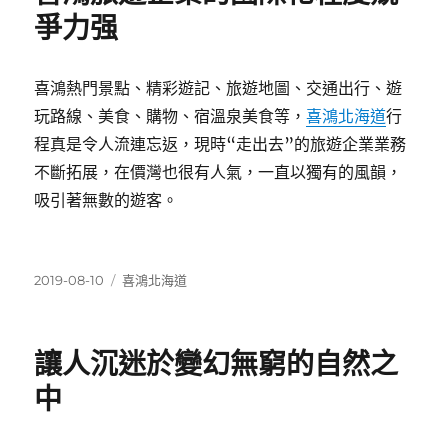
爭力强
喜鴻熱門景點、精彩遊記、旅遊地圖、交通出行、遊
玩路線、美食、購物、宿溫泉美食等，
喜鴻北海道
行
程真是令人流連忘返，現時“走出去”的旅遊企業業務
不斷拓展，在價灣也很有人氣，一直以獨有的風韻，
吸引著無數的遊客。
發
分
2019-08-10
喜鴻北海道
佈
類
日
期:
讓人沉迷於變幻無窮的自然之
中