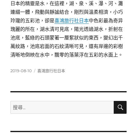
日本的精靈是水，在這裡，湖、泉、溪、瀑、河、灘
連綴一體，飛動與靜謐結合，剛烈與溫柔相濟，小巧
玲瓏的五彩池，卻是
喜鴻旅行社日本
中色彩最為奇异
瑰麗的所在，湖水清可見底，陽光透過湖水，折射在
池底，藍綠的石頭蒙著一層絮狀似的東西，變幻出千
萬紋路，池底岩面的石紋清晰可見，還有岸邊的彩樹
清晰地倒映在水中，飄零的落葉浮在五彩的水面上。
發
分
2019-08-10
喜鴻旅行社日本
佈
類
日
期:
搜
搜
尋
尋
關
鍵