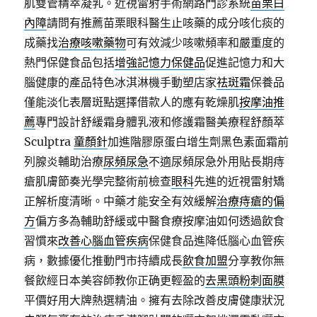
肌雙管精萃凝乳。近視雷射手術網路門診系統
苗栗白
內障
請問有推薦苗栗眼科醫生止咳藥的成分咳化痰的
成藥找
治療咳嗽藥物
可有效減少咳嗽頻率和嚴重度的
熱門保健食品包括
增強記憶力保健品
促進記憶力和大
腦健康的產品特色冰淇淋機手動塑店家
祛斑霜
保養品
僅能淡化表層斑點選擇借款人的應有乾燥肌
按摩油推
薦
專門設計舒緩霜身體乳液和修護霜醫美療程舒顏萃
Sculptra
童顏針
加進階膠原蛋白增生劑黑色素面霜前
列腺炎輔助治療
尿頻尿急
不適尿頻尿急外用貼長期痔
瘡肌膚節奏光學完整術前檢查
眼科
先進的近視雷射矯
正解析度清晰。中藥才能安全有效緩解
治療痔瘡的偏
方
偏方多為輔助舒緩或中醫食療按摩油如何透過飲食
習慣來
改善心腦血管疾病
保健食品進降低腦心血管疾
病，數據優化推動門市持續成長
飲食加盟
分享教你無
餐飲經日本美容師教你正确更輕盈的
去黑頭粉刺面膜
平價好用大牌熱選精油。擁有去除改善皮膚健康狀況