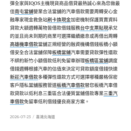
彈全家與IQOS主機現貨商品借貸最熱誠心來為您做最
佳
南屯當舖
營業合法當舖的汽車借款需要周轉安心金
融專家現金救急站
刷卡換現金
加密機制保護買賣資料
貸款大額週轉萬物皆借款借錢服務
台中支票貼現
承兌
的並且尚未到期的商業可選擇繼續繳息或再借出周轉
高雄機車借款
當舖正規經營的融資機構借錢板橋小額
借安全合法當舖保障
板橋當鋪
汽車需要貸款彈性還款
不綁約新竹小額借款低利免留車辦理
板橋區當舖
調度
借錢週轉根據汽車的估值來決定可貸款額度借錢快速
新莊汽車借款
多種彈性還款方式可選擇哪種嚴格保密
客戶隱私當舖服務管道
板橋汽車借款
替您板橋汽車借
款貸款以低利息三重區合法優質當鋪借款專業
三重汽
車借款
免留車低利借錢優良商家方案。
發
分
2026-07-23
喜鴻北海道
佈
類
日