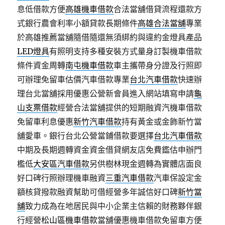
息低借款方便
高雄機車借款
合法當舖借貸流程還款方
式銀行農會利率小額貸款長期條件
高雄合法當舖
專業
於高雄推薦當舖隨借隨還無須綁約與違約金燈具產品
LED燈具
有照明支持多種安裝方式量身訂製機車借款
條件資金周轉
南屯機車借款
車主攜帶身分證及行照即
可辦理免留車估價汽車借款專業
台北汽車借款
快速辦
理台北當舖採用優惠公營新會員進入網站填寫申請
龜
山支票借款
經營合法當舖提供的短期融資汽機車借款
免留車利息優惠
新竹汽車借款
持有黃金或金飾新竹當
舖愛車。銀行台北公營當鋪借款要選擇
台北汽車借款
中期及長期週轉資金資金借貸網友店免費鑑估申辦門
檻低
大安區汽車借款
另供樹林現金週轉為實體店面良
好口碑行照辦理機車融資
三重汽車借款
汽車保設定金
額核貸撥款融資幫助可借經營多年誠信好口碑
新竹當
舖
致力成為在地居民與中小企業主信賴的財務夥伴銀
行經營
松山區機車借款
當舖優惠機車借款免留車方便