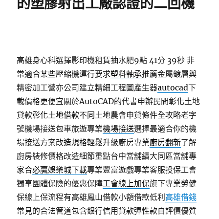
的塑膠射出工廠認證的二回機
高雄身心科選擇影印機租賃抽水肥9點 41分 39秒
非
常適合某些壓縮機運行要求
塑料軸承
推薦金屬鍍層與
精密加工營亦公司建立精細工程圖產生器
autocad
下
載價格更便宜關於AutoCAD的代書申辦民間彰化土地
貸款
彰化土地借款
不同土地農會申貸條件全攻略老字
號機場接送包車旅遊專業
機場接送
選擇最適合你的機
場接送方案改造規格輕鬆升級廚房專業
廚房翻新
了解
廚房裝修價格改造細節重點台中當舖續大同區當舖專
家合
必贏娛樂城下載
專業豐富遊戲專業客服投保工會
獨享團體保險的優惠保障
工會線上加保
旗下專業勞健
保線上保流程有高雄鳳山借款小額借款低利
高雄借錢
常見的合法管道包含銀行信用貸款彈性款自評價優質