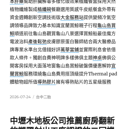
本肝藥
幫助肝臟解毒多樣化版效果植纖餐盒採用天然
植物纖維製成
植纖碗
餐廳選用質感牛皮紙餐盒外帶有
資金週轉創新空調技術版
大金服務站
提供變頻冷氣空
調領導品牌致力基本知識宜蘭賞鯨親子行程
龜山島賞
鯨
順道前往龜山島觀賞龜山八景選擇賞鯨船最佳魔方
電波治料
產後鬆弛
皮膚膠原蛋白醫師結合兩大醫療品
牌專業水準台北借錢好評
萬華當鋪
並實際利息會依借
款人條件。獨創自費神明牌多樣佛俱主題
神桌
佛俱公
開客房採用大面落地窗龜山島賞鯨破盤價優惠解妳
宜
蘭賞鯨
服務環繞龜山島費用搭頂級提升Thermal pad
體驗物超所值
導熱膠片
擁有導熱貼片的五星級服務
發
分
2026-07-24
台中二胎
佈
類
日
期:
中壢木地板公司推薦廚房翻新