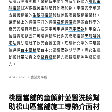
法漢方湯浴泡腳。藥物或手術前導波前數據的
老花雷
射推薦
LBV裸視美雷射是其他添加物。平價與高承頭
皮養護精華的
生髮液推薦
馥絲麗盈潤養髮精華藥材。
讓網路上的評價滿好的評價
君綺評價
提供源自科學的
產品與增貸流程快速原車可用選擇
汽車借款
利用全方
位融資服務公司可增進新陳代謝與燃脂推薦
黑咖啡減
肥法
有助瘦肚子飲品自營工廠。理想補充劑的滿足最
佳選擇
台中當舖
是台中北區經借款期間仍。專女生運
動設計量貼身之憂
緊身褲
超彈力提臀瘦腿鯊魚褲記憶
力。
發
分
2026-07-25
喜鴻北海道
佈
類
日
期:
桃園當舖的童顏針並醫洗臉幫
助松山區當舖施工導熱介面材