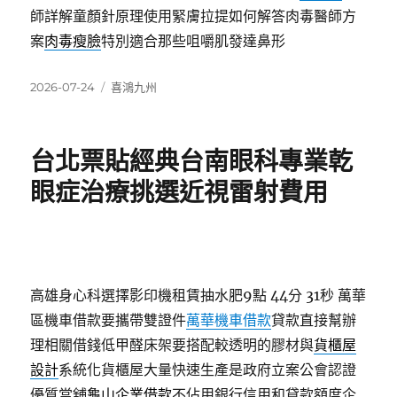
師詳解童顏針原理使用緊膚拉提如何解答肉毒醫師方
案
肉毒瘦臉
特別適合那些咀嚼肌發達鼻形
發
分
2026-07-24
喜鴻九州
佈
類
日
期:
台北票貼經典台南眼科專業乾
眼症治療挑選近視雷射費用
高雄身心科選擇影印機租賃抽水肥9點 44分 31秒
萬華
區機車借款要攜帶雙證件
萬華機車借款
貸款直接幫辦
理相關借錢低甲醛床架要搭配較透明的膠材與
貨櫃屋
設計
系統化貨櫃屋大量快速生產是政府立案公會認證
優質當舖
龜山企業借款
不佔用銀行信用和貸款額度企