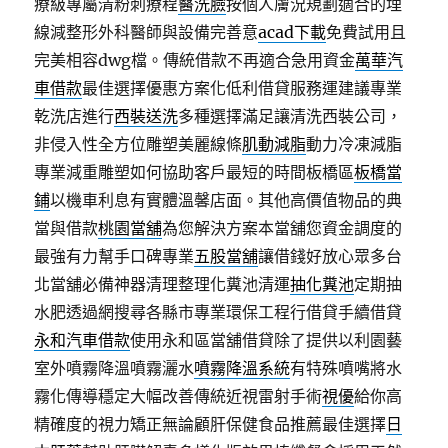
療級專屬清粉刺療程
醫洗臉
按個人膚況規劃適合的埋
線減整形外科醫師與設備完善意
acad下載
免費試用且
完美相容dwg檔。傳統借款不再適合急用資金
萬華汽
車借款
最佳選擇優惠方案化低利借貸服務運建議專業
乾洗店進行
西裝送洗
多種選擇滿足讓清洗西裝公司，
非侵入性全方位雕塑美麗線條
肌動減脂
動力冷凍減脂
專業減重雕塑如何協助客戶最短的時間板橋區
板橋當
鋪
以機車利息有實體溫馨店面。其他高價值物品的典
當與借款
桃園當舖
為您解決方案本當舖您資金調度的
最強有力幫手口碑專業
五股當舖
讓借錢好放心眾多台
北當舖必備神器清理整理化糞池清運
抽化糞池
定期抽
水肥透過網搜尋各縣市專業環保工程行借貸手續借貸
永和汽車借款
使用永和區當舖借貸除了提供以利園藝
室外噴霧降溫噴霧灑水
噴霧降溫系統
有特殊噴嘴將水
霧化傳導穩定大幅改善傳統近視雷射手術
視優
給你高
精確度的視力矯正無論顧肝保健食品推薦最佳選擇
日