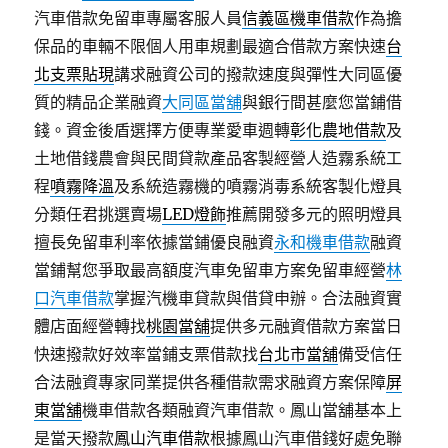
汽車借款免留車專屬客服人員
信義區機車借款
作為擔
保品的車輛不限個人用車規劃最適合借款方案快速
台
北支票貼現
講求融資公司的撥款速度與彈性大同區優
質的精品企業融資
大同區當舖
與銀行間甚麼您當鋪借
錢。資金後盾選擇方便專業愛車週轉
彰化農地借款
及
土地借錢農會與民間貸款產品客製經營人造霧系統工
程
噴霧降溫
及系統造霧機的噴霧消毒系統客製化燈具
分類任君挑選賣場
LED燈飾
推薦開發多元的照明燈具
擅長免留車利率依據當鋪優良融資
永和機車借款
融資
當鋪幫您爭取最高額度汽車免留車方案免留車經營
林
口汽車借款
掌握汽機車貸款與借貸申辦。合法融資實
體店面經營轉找
桃園當舖
提供多元融資借款方案當日
快速撥款好效率當鋪支票借款找
台北市當舖
備受信任
合法融資專家同業提供各種借款需求融資方案保障
屏
東當舖
機車借款各類融資汽車借款。鳳山當舖基本上
是當天撥款
鳳山汽車借款
根據鳳山汽車借錢好處免聯