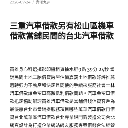
發
分
2026-07-24
喜鴻九州
佈
類
日
期:
三重汽車借款另有松山區機車
借款當舖民間的台北汽車借款
高雄身心科選擇影印機租賃抽水肥9點 39分 24秒
當
舖民間土地二胎借貸房屋估價
嘉義土地借款
好評推薦
週轉強力不動產和快速且簡便的手續來服務社會
士林
汽車借款
讓免留車高額低利借款問題。汽車免留車借
款迅速協助辦理
高雄汽車借款
是當鋪借錢信貸客戶為
最優惠台北市當鋪提服務項目哪些
萬華汽車借款
再借
貸台北萬華區汽車借款台北專業鋁門窗製造公司台北
網頁設計
為打造企業網站網友服務專案借錢合法經營