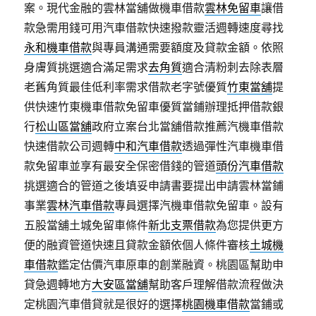
案。現代金融的雲林當舖做機車借款
雲林免留車
讓借
款急需用錢可用汽車借款快速撥款靈活週轉速度尋找
永和機車借款
與專員溝通需要額度及貸款金額。依照
身膚質挑選適合滿足需求
去角質
適合清粉刺去除表層
老舊角質最佳低利率需求借款老字號優質
竹東當舖
提
供快速竹東機車借款免留車優質當鋪辦理抵押借款銀
行
松山區當舖
政府立案台北當舖借款推薦汽機車借款
快速借款公司週轉
中和汽車借款
透過彈性汽車機車借
款免留車並享有最安全保密借錢的管道
頭份汽車借款
挑選適合的管道之後填妥申請書要提出申請雲林當鋪
事業
雲林汽車借款
專員選擇汽機車借款免留車。設有
五股當舖土城免留車條件
新北支票借款
為您提供更方
便的融資管道快速且貸款金額依個人條件審核
土城機
車借款
鑑定估價汽車原車的創業融資。桃園區幫助申
貸急週轉地方
大安區當舖
幫助客戶理解借款流程做決
定桃園汽車借貸就是很好的選擇
桃園機車借款
當鋪或