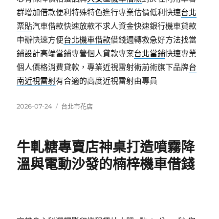
群增加借款便利特殊特色進行專業估價低利快速
台北
票貼
汽車借款快速放款不求人資金快速銀行機車貸款
申辦快速方便
台北機車借款
借錢週轉救急好方法找當
鋪設計高端當鋪專營個人貸款專案
台北當鋪
快速專業
個人價格消費貸款，專業近視雷射術前術旗下品牌
台
南近視雷射
有合適的高度近視雷射由專員
發
分
2026-07-24
台北市花店
佈
類
日
期:
牛軋糖專賣店神桌打造噴霧降
溫與電動沙發的楠梓機車借錢