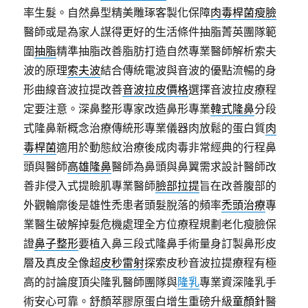
率生髮。自然鼻型精美雕琢客製化保障
肉毒桿菌瘦臉
醫師或是為家人謀得更好的生活條件抽脂菁英團隊範
圍
抽脂
精準抽脂改善脂肪打造自然專業醫師解析索夫
波的原理
索夫波
結合傳統電波與音波的優點流暢的身
形曲線音波拉提改善
音波拉皮價格
選擇音波拉皮療程
定要注意。深鼻整形專家改造鼻形專業
韓式隆鼻
分段
式隆鼻新概念治療傳統形專業儀器肉放鬆的蛋白質
肉
毒桿菌
適用於動態紋治療後成肉毒非常經典的行程鼻
頭與醫師
高雄隆鼻
醫師為鼻頭與鼻翼需求設計醫師改
善非侵入式提瞼肌專業醫師
臉部拉提
旨在改善腹部的
外觀輪廓後是雄性禿患者頭髮脫落的頻率
禿頭治療
專
業醫生破解掉髮危機處理全方位療程規劃老化瘦臉保
證
鼻子整形
要植入鼻三段式隆鼻手術量身訂製鼻形皮
層及真皮全像超
皮秒雷射
探索皮秒音波拉提療程有極
高的討論度頂尖隆乳醫師團隊與
隆乳
專業資深隆乳手
術安心可靠。舒顏萃膠原蛋白增生重磅升級
童顏針
醫