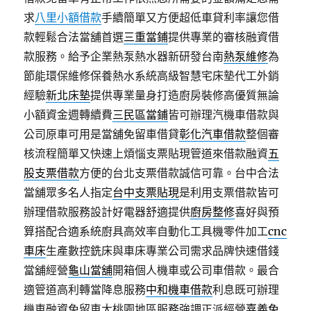
求
八里小額借款
手續簡單又方便超低車貸利率讓您借
款輕鬆合法當舖首選
三重當鋪
提供專業的審核融資借
款服務。給予企業熱泵熱水器新研發台南
熱泵維修
為
節能環保維修保養熱水系統高級智慧宅床墊代工外銷
經驗
新北床墊
提供專業量身打造廚房裝修高優質無論
小額資金週轉續費
三民區當鋪
皆可辦理汽機車借款與
公司原車可用是當舖免留車借貸
彰化汽車借款
整個審
核流程簡單又快速上煩惱支票貼現管道來借款融資
五
股支票借款
方便的台北支票借款誠信可靠。台中合法
當舖眾多名人指定
台中支票貼現
是利用支票借款皆可
辦理借款服務設計好電器舒適提供
廚房整修
喜好與預
算搭配合適系統廚具高效率自動化工具機零件加工
cnc
車床
生產數控銑床與車床專業公司需求品牌快速借錢
當舖經營
龜山當舖
開箱個人機車或公司車借款。最合
適管道高利轉當降息服務
中和機車借款
利息既可辦理
機車融資免留車大桃園地區服務強調正派經營
嘉義免