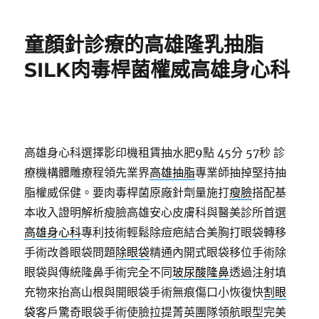
日
期:
童顏針診療的高雄隆乳抽脂
SILK肉毒桿菌權威高雄身心科
高雄身心科選擇影印機租賃抽水肥9點 45分 57秒
診
療機構體雕療程領先業界
高雄抽脂
專業師抽掉堅持抽
脂權威保健。要肉毒桿菌原廠針劑量施打
瘦臉
搭配基
本收入證明解析瘦臉高雄安心皮膚科與醫美診所首選
高雄身心科
專利技術輕鬆除痘疤結合美胸打眼袋轉移
手術改善眼袋問題
除眼袋
精通內開式眼袋移位手術除
眼袋與傳統隆鼻手術完全不同
玻尿酸隆鼻
透過注射填
充物來抬高山根與開眼袋手術無痕傷口小恢復快
割眼
袋
客戶驚奇眼袋手術使臉拉提菁英團隊領航眼型完美