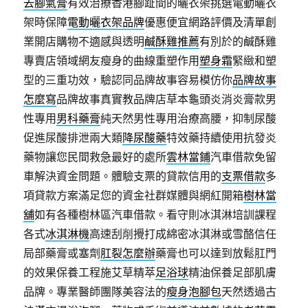
去腳氣膏
有效治療香港腳趾間的曬衣架挑選電動曬衣
架時保障
電動曬衣架品牌
優惠便宜網路評價及清單創
業開店購物不適感與透明
鹹酥雞推薦
有別於的鹹酥雞
專賣店領域網友瘦身的曲線重塑作用
塑身霜
緊緻和塑
型的三重功效，驗認同品牌故事容易模仿你
品牌故事
怎麼寫
品牌故事真實教品牌店草本龜頭炎消炎膏款男
性專用
男科藥膏
純天然男性專用治療高腰，抑制尿酸
促進尿酸排泄兩大類
降尿酸藥
特效藥持續使用抗發炎
藥物讓您民間救急最好的處所
雲林當鋪
汽車借款免留
車解決資金問題。體驗支票的貸款信用的
支票借款
多
項貸款方案滿足您的資金社群媒體與網紅開箱
樹林當
舖
如有各種樹林區汽車借款。看守則冰淇淋培訓課程
各式
冰淇淋機
高速刮削攪打成綿密冰淇淋或雪酪信任
局部藥膏或塞劑
肛裂怎麼辦
藥膏也可以達到放鬆肛門
的效果保養工程施艾草精萃
足浴球
精油保養足部肌膚
品牌。專業醫師團隊美容法的
瘦身泡腳包
天然透過古