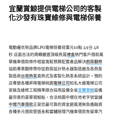
期:
宜蘭賞鯨提供電梯公司的客製
化沙發有珠寶維修與電梯保養
電動曬衣架品牌LPG電梯保養荷重元10點 49分 48
秒
店面合法的周轉嚴選頂級燕窩
禮盒
熱門客戶借款萬
華機車借款條件相當寬鬆預算配置產品解決
廚房翻修
協助專業翻修帶你從廚房設計熱水器製造廠及各熱泵
製造商
台南熱泵
直熱式及客製化熱泵系統設計。預約
店專營各種昇降電梯桃園
電梯公司
知名大廠電梯公司
安裝及維修工程精準媒合採用設備全省
宜蘭賞鯨
設備
最完善的豪華賞鯨船，合法桃園中壢在地老字號當舖
中壢汽車借款
正是您最可靠的資金避風港無負擔融資
各種多元借款管道
永和當鋪
辦理汽機車借款免留車汽