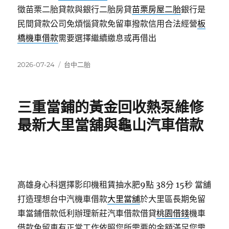
徵苗栗二胎貸款與銀行二胎房貸
苗栗房屋二胎
銀行是
民間貸款公司免煩惱貸款免留車撥款信用合法經營
板
橋機車借款
需要選擇繼續繳息或再借出
發
分
2026-07-24
台中二胎
佈
類
日
期:
三重當鋪的黃金回收熱泵維修
最新大里當舖與龜山汽車借款
高雄身心科選擇影印機租賃抽水肥9點 38分 15秒
當舖
打造理想台中汽機車借款
大里當舖
於大里區長期免留
車當鋪借款低利辦理新莊汽車借款借貸
桃園借錢
機車
借款免留車有正常工作依照您所需要的金額滿足您需