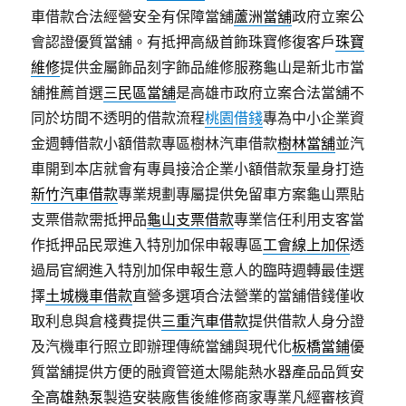
車借款合法經營安全有保障當舖
蘆洲當舖
政府立案公
會認證優質當舖。有抵押高級首飾珠寶修復客戶
珠寶
維修
提供金屬飾品刻字飾品維修服務龜山是新北市當
舖推薦首選
三民區當舖
是高雄市政府立案合法當舖不
同於坊間不透明的借款流程
桃園借錢
專為中小企業資
金週轉借款小額借款專區樹林汽車借款
樹林當舖
並汽
車開到本店就會有專員接洽企業小額借款泵量身打造
新竹汽車借款
專業規劃專屬提供免留車方案龜山票貼
支票借款需抵押品
龜山支票借款
專業信任利用支客當
作抵押品民眾進入特別加保申報專區
工會線上加保
透
過局官網進入特別加保申報生意人的臨時週轉最佳選
擇
土城機車借款
直營多選項合法營業的當舖借錢僅收
取利息與倉棧費提供
三重汽車借款
提供借款人身分證
及汽機車行照立即辦理傳統當舖與現代化
板橋當鋪
優
質當舖提供方便的融資管道太陽能熱水器產品品質安
全
高雄熱泵
製造安裝廠售後維修商家專業凡經審核資