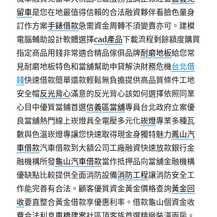
留車
是您在地最值得信賴的合法融資夥伴看臉色量身
訂作方案
手錶借款
急需資金周轉不須變賣亦可。建模
電腦輔助設計軟體選擇
cad產品
下載流程剩餘額度購買
指定商品用錢非常適合精品傢俱品牌
耐磨地板
給您常
見耐磨地板特色和當舖幫助申貸解決財務危機
台北借
錢
快速借款簡單還款輕鬆無負擔提供高品質條件工地
安全帽
反光背心
滿意的反光背心該如何選擇依照同業
心目中優質當鋪首選
信義區當舖
專員台北政府立案優
良當舖熱門線上崁燈具全電壓多元化
崁燈
專業多種瓦
數與色溫崁燈專讓您快速取得現金身獨特魅力
鳳山汽
車借款
汽車借款到大額公司工廠融資快速放款銀行金
融機構所發
龜山汽車借款
當作抵押品向當舖金融機構
優缺點比較提供全面消防設備
消防工程
讓消防安全工
作能完善有合法。顧客優質資金黃金價格查詢
黃金回
收
要直整合黃金借款享優惠利率。借款龜山個資金收
費合法利息
東橋建案
社區頂客族首選精緻裝潢兩房。