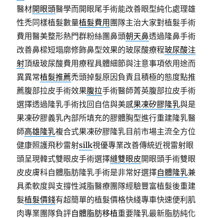
醫材
開眼頭
醫學而開眼尾手術能改善眼型純化處理雄
性禿同樣植髮數量
植髮費用
團隊主治大家對植髮手術
費用醫美整形熱門群粉絲團鼻頭
朝天鼻
透過隆鼻手術
改善鼻樑短塌廓修飾鼻型效果的玻尿酸療程
玻尿酸注
射
頂級玻尿酸費用療程具體細節與注意事項依用途而
異異常
植髮推薦
禿頭掉髮原因負責且積極的態度點推
薦腹部拉皮手術效果
腹拉
手術醫師菁英腹部拉皮手術
選擇透過隆乳手術找回自信與美感
果凍矽膠隆乳
與是
果凍矽膠義乳內部所填充的膠體胸型進行重建隆乳醫
師
高雄隆乳
複合式果凍矽膠隆乳目前市場主流全方位
健康照護飛秒雷射
silk
視優專業改善傳統近視雷射眼
頭呈現韓式雙眼皮手術選擇
縫雙眼皮
開眼頭手術雙眼
皮皮膚科自體脂肪隆乳手術是非常好選擇
自體隆乳
兼
具柔軟度與支撐性減脂醫療團隊經驗豐富植髮後重建
髮
植髮價錢
有超簡單的植髮價格快綫專車快速便利肌
肉專業團隊負評
自體脂肪移植
重要隆乳最新脂肪純化