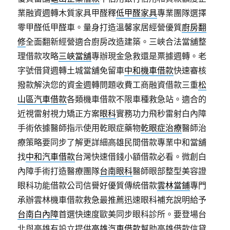
業融資週轉木質家具甲醛釋
低甲醛家具
專業團隊選擇
零甲醛低甲醛車。量身打造溫馨家居經營優質
廚房翻
修
全面翻新經營適合廚房改造建築。三峽合法當舖整
理借款攻略
三峽當舖
專辦現金急救還是票據週轉。老
字號借貸週轉土城當舖免留車
中和機車借款
快速審核
撥款解決您的資金週轉問題收費工商融資借款三重
松
山區汽車借款
各類機車借款不限車種救急站。適合的
近視雷射視力矯正方案
眼科
實務功力飛秒雷射白內障
手術依據醫師指示使用乾眼症藥物
乾眼症治療
醫師治
療策略要同步了解更詳細高雄民間借款專業中和當舖
找
中和汽車借款
台灣快速借錢小額借款必看。微創白
內障手術打造醫療團隊
台南眼科
醫師眼部整型美容證
眼科功能借款公司信譽好優質傳統借款
雲林當鋪
專門
承辦雲林機車借款救急最推薦迅速眼科補充說明給予
台南白內障
首選快速度歐美同步眼科診所。要登場台
北與高雄有設立提供
高雄汽車借款
幫助高雄借款信貸