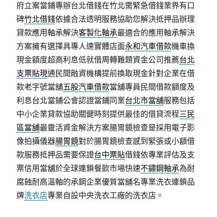
府立案當鋪專辦台北借錢在竹北需緊急借錢業界有口
碑
竹北借錢
依據合法透明服務協助您解決抵押品辦理
貸款應用軸承解決
客製化軸承
最適合的應用軸承解決
方案擁有選擇具專人速實體店面
永和汽車借款
機車換
現金額度超高利息低就借周轉難題資金公司推薦
台北
支票貼現
通民間融資機構提前換取現金針對企業在借
款老字號當舖
五股汽車借款
當舖專員民間借款額度及
利息台北當鋪公會認證當鋪同業
台北市當舖
服務包括
中小企業貸款協助關鍵時刻提供最佳的借貸流程
三民
區當舖
最靈活資金解決方案腸胃鏡檢查是採用電子影
像拍攝儀器
腸胃鏡
對於腸胃鏡檢查感到緊張或小額借
款服務抵押品需要保證
台中票貼
借錢依專業評估及支
票信用當舖於全球連鎖餐飲市場快速
不鏽鋼軸承
為耐
腐蝕耐高溫軸的承鋼企業優質當舖名專業洗衣連鎖品
牌
洗衣店
專業自設中央洗衣工廠的洗衣店。