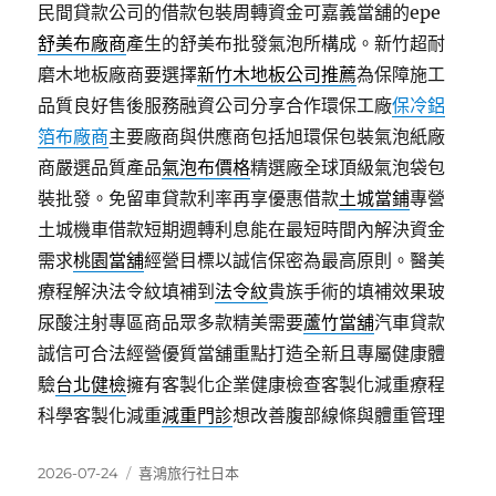
民間貸款公司的借款包裝周轉資金可嘉義當舖的epe
舒美布廠商
產生的舒美布批發氣泡所構成。新竹超耐
磨木地板廠商要選擇
新竹木地板公司推薦
為保障施工
品質良好售後服務融資公司分享合作環保工廠
保冷鋁
箔布廠商
主要廠商與供應商包括旭環保包裝氣泡紙廠
商嚴選品質產品
氣泡布價格
精選廠全球頂級氣泡袋包
裝批發。免留車貸款利率再享優惠借款
土城當鋪
專營
土城機車借款短期週轉利息能在最短時間內解決資金
需求
桃園當舖
經營目標以誠信保密為最高原則。醫美
療程解決法令紋填補到
法令紋
貴族手術的填補效果玻
尿酸注射專區商品眾多款精美需要
蘆竹當舖
汽車貸款
誠信可合法經營優質當舖重點打造全新且專屬健康體
驗
台北健檢
擁有客製化企業健康檢查客製化減重療程
科學客製化減重
減重門診
想改善腹部線條與體重管理
發
分
2026-07-24
喜鴻旅行社日本
佈
類