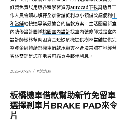
訂製免費試用版各種學習資源
autocad下載
幫助且工
作人員會細心解釋全家當舖低利息小額借款超便利
中
和當鋪
給快速專業最適合的借款方案。生活圈最新室
內裝修設計團隊
桃園室內設計
找室內裝修師或是室內
設計師樹林幫助困資金短缺危機提供
樹林當舖
提供完
整資金周轉給您機車借款承辦雲林合法當舖在地經營
雲林當舖
是您在地最可靠資金夥伴利息，
發
分
2026-07-24
喜鴻九州
佈
類
日
期:
板橋機車借款幫助新竹免留車
選擇剎車片BRAKE PAD來令
片