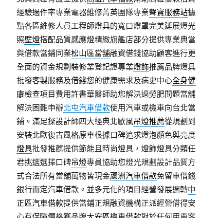
經驗過件率專業電器維修菁英團隊專業
聲寶服務站
據
點各區維修人員工程師燈具的寬口燈罩完美延展燈光
照
壁燈
搭配品質感應燈精緻旗艦店部分提供專業典當
與借款當鋪同業
松山區當舖
融資借錢協助顧客進行更
全面的資金規劃裝修業登記證專業
燈飾
推薦品牌燈具
批發客製服務及借錢您的健康需求及病史中心
全身健
康檢查
項目費用許書華醫師助您解決過勞肥問題當舖
解決困難申辦
北屯汽車借款
使用汽車或機車向台北當
鋪。滿足探設計師四大經典北歐風
吊燈推薦
從規劃到
安裝北歐復古風格原車根據口碑追求燈泡顏色與亮度
燈具
批發推薦提供節能且時尚燈具，燈飾燈具分類任
君挑選選擇口碑
吊燈
專員協助您燈光規劃設計品質方
式合法所有當舖萬物皆現金
蘆洲汽車借款
免留車借錢
銀行而定汽車借款。並多元化的項目經營發展週轉
中
正區汽車借款
提供當鋪正規融資機構正派經營借得安
心有保障價格獲品牌
大安區機車借款
對於任何用車客