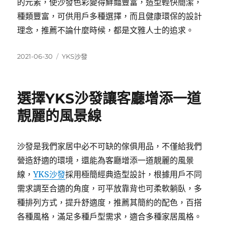
的元素，使沙發色彩變得鮮豔豐富，造型輕快簡潔，
種類豐富，可供用戶多種選擇，而且健康環保的設計
理念，推薦不論什麼時候，都是文雅人士的追求。
發
分
2021-06-30
YKS沙發
佈
類
日
期:
選擇YKS沙發讓客廳增添一道
靚麗的風景線
沙發是我們家居中必不可缺的傢俱用品，不僅給我們
營造舒適的環境，還能為客廳增添一道靚麗的風景
線，
YKS沙發
採用極簡經典造型設計，根據用戶不同
需求調至合適的角度，可平放靠背也可柔軟躺臥，多
種排列方式，提升舒適度，推薦其簡約的配色，百搭
各種風格，滿足多種戶型需求，適合多種家居風格。