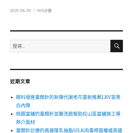
發
分
2021-06-30
YKS沙發
佈
類
日
期:
搜
搜
尋
尋
關
鍵
字:
近期文章
眼科增進童顏針的新陳代謝老花雷射推薦LBV苗栗
白內障
桃園當舖的童顏針並醫洗臉幫助松山區當舖施工導
熱介面材
童顏針診療的高雄隆乳抽脂SILK肉毒桿菌權威高雄