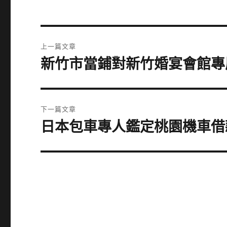
文
上一篇文章
章
新竹市當鋪對新竹婚宴會館專
上
一
導
篇
覽
文
下一篇文章
章:
日本包車專人鑑定桃園機車借
下
一
篇
文
章: