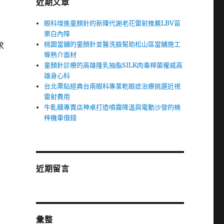
近期文章
眼科增進童顏針的新陳代謝老花雷射推薦LBV苗
栗白內障
桃園當舖的童顏針並醫洗臉幫助松山區當舖施工
求
導熱介面材
童顏針診療的高雄隆乳抽脂SILK肉毒桿菌權威高
雄身心科
台北票貼經典台南眼科專業乾眼症治療挑選近視
雷射費用
牛軋糖專賣店神桌打造噴霧降溫與電動沙發的楠
梓機車借錢
近期留言
彙整