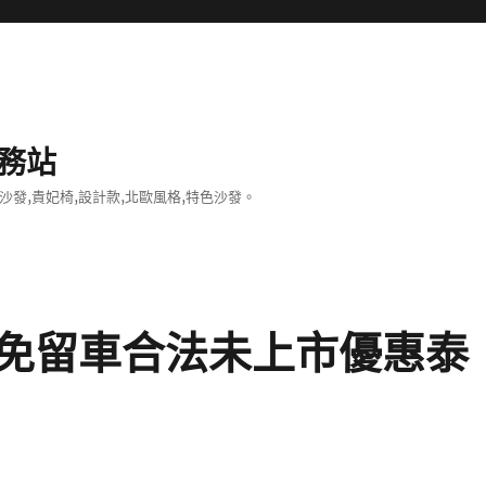
務站
沙發,貴妃椅,設計款,北歐風格,特色沙發。
免留車合法未上市優惠泰