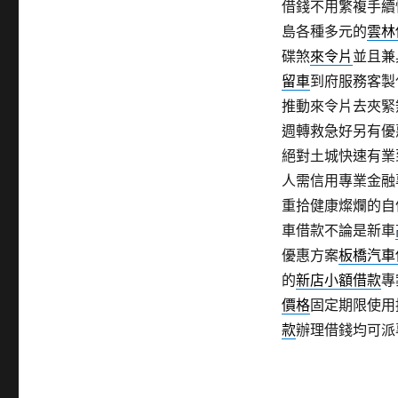
借錢不用繁複手續
島各種多元的
雲林
碟煞
來令片
並且兼
留車
到府服務客製
推動來令片去夾緊
週轉救急好另有優
絕對土城快速有業
人需信用專業金融
重拾健康燦爛的自
車借款不論是新車
優惠方案
板橋汽車
的
新店小額借款
專
價格
固定期限使用
款
辦理借錢均可派