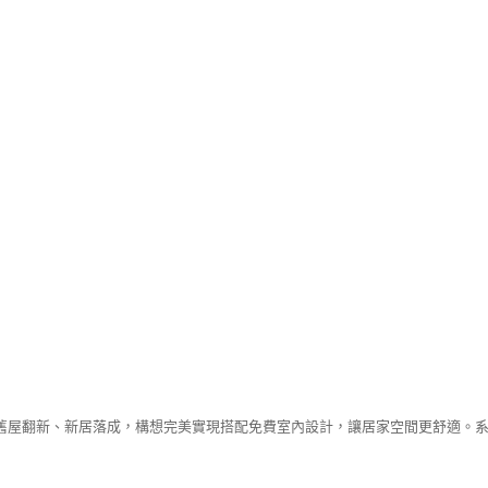
舊屋翻新、新居落成，構想完美實現搭配免費室內設計，讓居家空間更舒適。