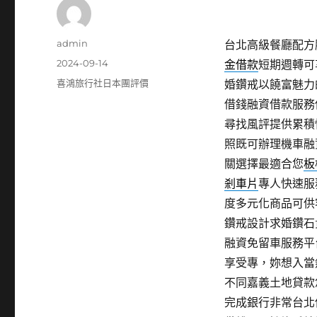
作
admin
台北高級餐廳配方膠
者
發
2024-09-14
金借款
短期週轉可
佈
分
喜鴻旅行社日本團評價
婚鑽戒以饒富魅力
日
類
借錢融資借款服務
期:
尋找風評提供累積
照既可辦理機車融
關選擇最適合您
板
剎車片
專人快速服
度多元化商品可供
鑽戒設計求婚鑽石
融資免留車服務平
享受專，妳想入當
不同嘉義土地貸款
完成銀行非常台北