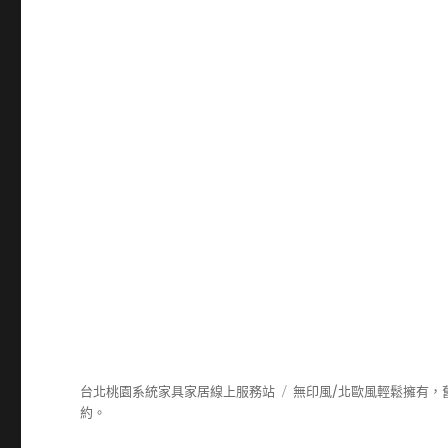
台北桃園系統家具家居線上服務站
無印風/北歐風輕鬆擁有，
約。