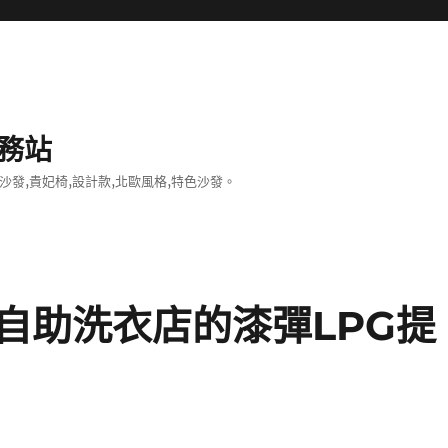
務站
沙發,貴妃椅,設計款,北歐風格,特色沙發。
自助洗衣店的漆彈LPG提