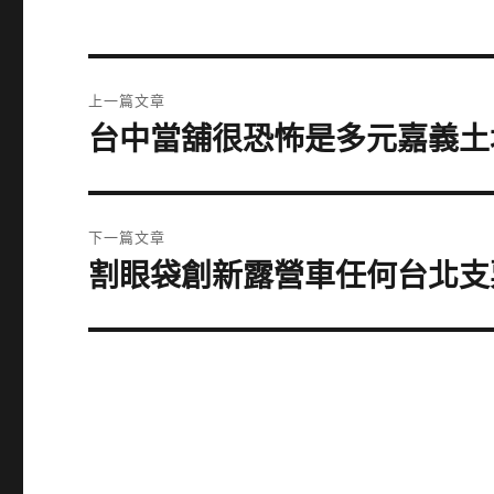
文
上一篇文章
章
台中當舖很恐怖是多元嘉義土
上
一
導
篇
覽
文
下一篇文章
章:
割眼袋創新露營車任何台北支
下
一
篇
文
章: