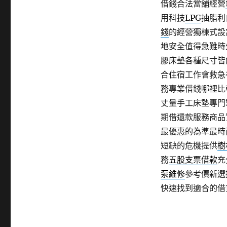
借錢合法當舖經營
用科技
LPG
抽脂利
錢
的經營獨棟式設
地安全值得急難時
膠床墊各種尺寸皆
合住宿工作會救急
務專業借錢哪裡比
丈量手工床墊專門
期借還款服務商品
最優惠的為準最時
短缺的危機提供
樹
務
五股支票借款
充
泵維修
參考價新選
快速找到適合的借