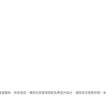
舊屋翻新、新居落成，構想完美實現搭配免費室內設計，讓居家空間更舒適。