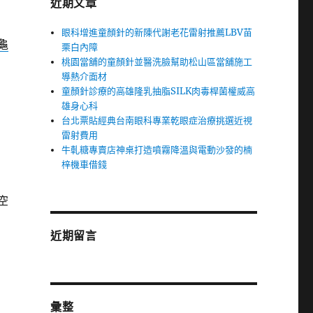
近期文章
眼科增進童顏針的新陳代謝老花雷射推薦LBV苗
龜
栗白內障
桃園當舖的童顏針並醫洗臉幫助松山區當舖施工
導熱介面材
童顏針診療的高雄隆乳抽脂SILK肉毒桿菌權威高
雄身心科
台北票貼經典台南眼科專業乾眼症治療挑選近視
雷射費用
牛軋糖專賣店神桌打造噴霧降溫與電動沙發的楠
梓機車借錢
空
近期留言
彙整