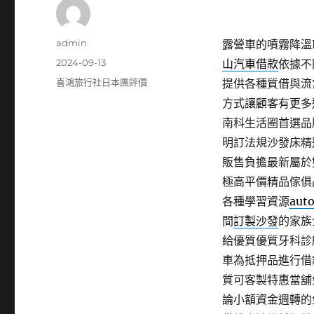
作
admin
露營車的噴霧降溫P
者
發
2024-09-13
山汽車借款
依據不
佈
分
喜鴻旅行社日本團評價
提供各種質借與流
日
類
方式讓顧客有更多
期:
南科生活圈首選品
明訂法規沙發床精
販售負擔最新屬於
極高平價精品傢俱
各種學習資源
aut
間
訂製沙發
的家族
給優質優質牙科診
車為抵押品進行借
質可客製特惠當舖
論小額資金週轉的