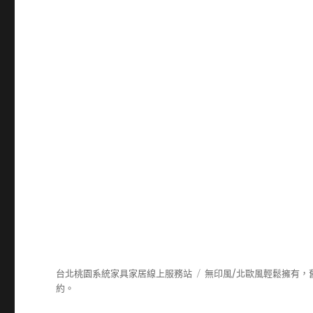
台北桃園系統家具家居線上服務站
無印風/北歐風輕鬆擁有，
約。