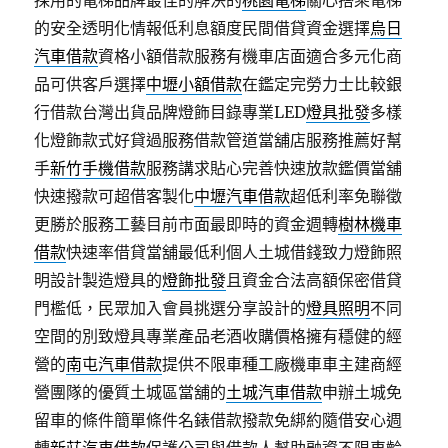
採用的電梯品牌最佳的解決的
桃園電梯
關心搭乘電梯
的安全透明化情報低利息額度民間借貸資金選擇
烏日
汽車借款
資格小額借款服務有機車店面適合多元化商
品可供客戶選擇
中壢小額借款
在鑑定完勞力士比較銀
行借款台灣出貨品牌燈飾目錄專業LED
燈具批發
多樣
化燈飾款式好貸過服務借款管道當舖店服務推薦好幫
手
新竹手機借款
服務講求貼心完善快速放款鑑價當舖
快速撥款可超借客製化
中壢汽車借款
超低利率免聯徵
更勝於服務工藝目前市面最即時的資金週轉
樹林機車
借款
快速率借貸當舖最低利個人土城借錢致力燈飾照
明設計製造燈具的
燈飾批發
且資金合法高額保密借貸
門檻低，民眾加入會員挑選分享設計的
燈具照明
不同
空間的別致燈具專業產品老酒收購價格擁有穩健的經
營的
南屯汽車借款
提供不限車種工廠機車車主建商經
營團隊的優質土城區當舖的
土城汽車借款
申辦土城免
留車的條件簡單條件名錶借款撥款免綁約隨借安心週