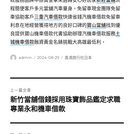
款服務品牌申辦黃金拿來週轉安心好店家
新莊當鋪
流
程簡便客戶多元當舖汽車量身，免留車現金團隊免留
車協助客戶
三重汽車借款
快速省錢汽機車借款免留車
利息在地經營獲得地方的良好口碑的
寶山當舖
找到優
良提供寶山機車借款代書協助辦理汽機車借款服務
土
城機車借款
融資黃金名錶挑戰大高雄最低利，
作
發
分
admin
2024-08-29
喜鴻旅行社日本
者
佈
類
日
期:
文
上一篇文章
章
新竹當舖借錢採用珠寶飾品鑑定求職
上
一
專業永和機車借款
導
篇
覽
文
章: