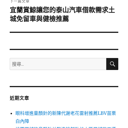
下一篇文章
宜蘭賞鯨讓您的泰山汽車借款需求土
下
一
城免留車與健檢推薦
篇
文
章:
搜
搜
尋
尋
關
鍵
字:
近期文章
眼科增進童顏針的新陳代謝老花雷射推薦LBV苗栗
白內障