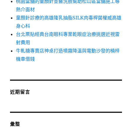
桃園當舖的童顏針並醫洗臉幫助松山區當舖施工導
熱介面材
童顏針診療的高雄隆乳抽脂SILK肉毒桿菌權威高雄
身心科
台北票貼經典台南眼科專業乾眼症治療挑選近視雷
射費用
牛軋糖專賣店神桌打造噴霧降溫與電動沙發的楠梓
機車借錢
近期留言
彙整