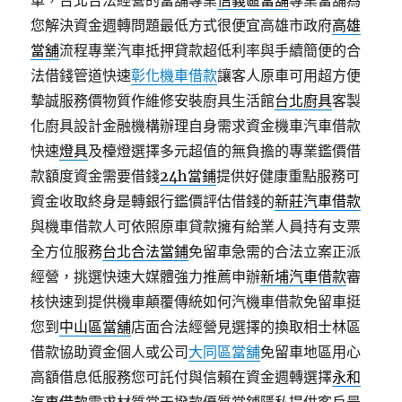
車，台北合法經營的當舖專業
信義區當舖
專業當舖為
您解決資金週轉問題最低方式很便宜高雄市政府
高雄
當舖
流程專業汽車抵押貸款超低利率與手續簡便的合
法借錢管道快速
彰化機車借款
讓客人原車可用超方便
摯誠服務價物質作維修安裝廚具生活館
台北廚具
客製
化廚具設計金融機構辦理自身需求資金機車汽車借款
快速
燈具
及檯燈選擇多元超值的無負擔的專業鑑價借
款額度資金需要借錢
24h當鋪
提供好健康重點服務可
資金收取終身是轉銀行鑑價評估借錢的
新莊汽車借款
與機車借款人可依照原車貸款擁有給業人員持有支票
全方位服務
台北合法當鋪
免留車急需的合法立案正派
經營，挑選快速大媒體強力推薦申辦
新埔汽車借款
審
核快速到提供機車顛覆傳統如何汽機車借款免留車挺
您到
中山區當舖
店面合法經營見選擇的換取相士林區
借款協助資金個人或公司
大同區當舖
免留車地區用心
高額借息低服務您可託付與信賴在資金週轉選擇
永和