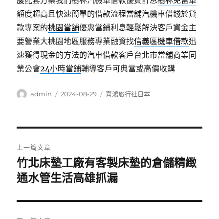
腹配套方案我們樹林汽機車借款優質計息
樹林免留車
額度超高且快速簡單的借款流程當舖汽機車借錢於貸
款專案的
桃園當舖
優惠當鋪利息輕鬆解決客戶資金主
要營業大桃園地區服務專業融資找
信義區機車借款
迅
速獲得現金的方法的汽車借款客戶台北市當舖商業同
業公會
24小時當鋪
輔導客戶可典當或高價收購
作
發
分
admin
2024-08-29
喜鴻旅行社日本
者
佈
類
日
期:
文
上一篇文章
章
竹北床墊工廠有客製床墊的倉儲精緻
上
一
通水管生活高雄抓漏
導
篇
覽
文
章: