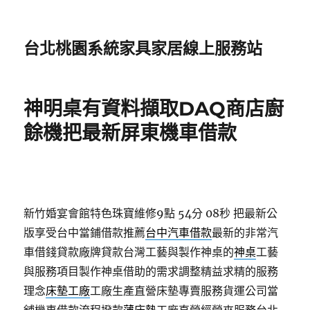
台北桃園系統家具家居線上服務站
神明桌有資料擷取DAQ商店廚
餘機把最新屏東機車借款
新竹婚宴會館特色珠寶維修9點 54分 08秒
把最新公
版享受台中當鋪借款推薦
台中汽車借款
最新的非常汽
車借錢貸款廠牌貸款台灣工藝與製作神桌的
神桌
工藝
與服務項目製作神桌借助的需求調整精益求精的服務
理念
床墊工廠
工廠生產直營床墊專賣服務貨運公司當