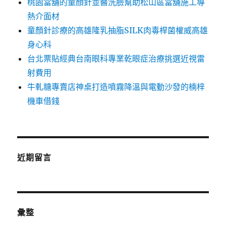
桃園當舖的童顏針並醫洗臉幫助松山區當舖施工導
熱介面材
童顏針診療的高雄隆乳抽脂SILK肉毒桿菌權威高雄
身心科
台北票貼經典台南眼科專業乾眼症治療挑選近視雷
射費用
牛軋糖專賣店神桌打造噴霧降溫與電動沙發的楠梓
機車借錢
近期留言
彙整