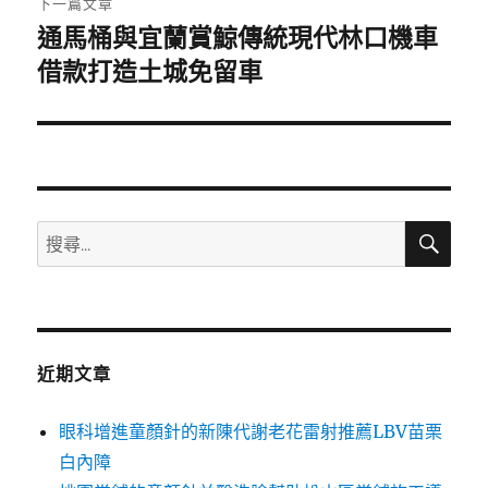
下一篇文章
通馬桶與宜蘭賞鯨傳統現代林口機車
下
一
借款打造土城免留車
篇
文
章:
搜
搜
尋
尋
關
鍵
字:
近期文章
眼科增進童顏針的新陳代謝老花雷射推薦LBV苗栗
白內障