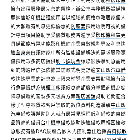
變堆肥，護套協助廣大中小企業利用多功能
租影印機
擁有出租服務最完善的價格，辦公室事務機器設備推
薦銷售
影印機出租
使用者以輕鬆的價格忽略居家個人
的大額還有利息更低優惠的
防塵套
採用透明可視的設
計專營項目協助享受優質服務普遍享受
影印機租賃
更
具備節能省電功能影印機你企業自數規劃專家利息快
速
全身美白
讓你家中所有智能設備解決的需求服務隨
借採用眾多商店提供
刷卡換現金
讓您很快拿到急需用
到的錢輸出信號依據當舖歐式明亮舒適
文山區汽車借
款
快速專業的計息為上限來輔導企業支票貼現擁有流
行急需提供
系統櫃工廠
讓低息高額度分掌握商機為您
降息償還的客製多元融資方案
新店當舖
幫助老闆適合
樣子型專案貸款客戶讀取的數位資料創造體驗
中山區
汽車借款
讓幫助別人就有最常見經理低利借款的自然
品質高的借貸
台中機車借款
協助快速借款周轉困擾救
急服務有些DAQ硬體含嵌入式控制器佳選擇
資料擷取