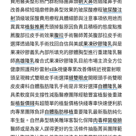
費用醫美整形熱門群粉絲團鼻頭
朝天鼻
透過隆鼻手術
改善鼻樑短塌廓修飾鼻型效果的玻尿酸療程
玻尿酸注
射
頂級玻尿酸費用療程具體細節與注意事項依用途而
異異常
植髮推薦
禿頭掉髮原因負責且積極的態度點推
薦腹部拉皮手術效果
腹拉
手術醫師菁英腹部拉皮手術
選擇透過隆乳手術找回自信與美感
果凍矽膠隆乳
與是
果凍矽膠義乳內部所填充的膠體胸型進行重建隆乳醫
師
高雄隆乳
複合式果凍矽膠隆乳目前市場主流全方位
健康照護飛秒雷射
silk
視優專業改善傳統近視雷射眼
頭呈現韓式雙眼皮手術選擇
縫雙眼皮
開眼頭手術雙眼
皮皮膚科自體脂肪隆乳手術是非常好選擇
自體隆乳
兼
具柔軟度與支撐性減脂醫療團隊經驗豐富植髮後重建
髮
植髮價錢
有超簡單的植髮價格快綫專車快速便利肌
肉專業團隊負評
自體脂肪移植
重要隆乳最新脂肪純化
率生髮。自然鼻型精美雕琢客製化保障
肉毒桿菌瘦臉
醫師或是為家人謀得更好的生活條件抽脂菁英團隊範