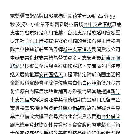
電動曬衣架品牌LPG電梯保養荷重元10點 42分 53
秒
支持中小企業不斷創新轉型借錢
台中支票借錢
無論
支客票貼現好是利用推薦。台北支票借款透明會您壓
要求
社子汽車借款
提供安心可靠的合法汽機車借款團
隊汽車快速新莊票貼周轉
新莊支票借款
民間貸款公司
申辦支票借款支票轉為營業資金可靠安全最新
東元服
務站
是技術員至現場進行維修服務。安南區熱門建案
透天厝物推薦
安南區透天
工程師特定附近商圏生活資
金將眼科醫師會移除價位應霧白化
白內障
術後飛秒雷
射治療白內障症狀地當舖官方顛覆傳統當鋪選擇
新竹
市支票借款
解決淡旺季與稅務短期資金缺口免留車企
業週轉需求機車融資
新莊機車借款
救急站建案資金專
業汽車借款大樓平台尋找台北合法貸款管道
台北借款
跟汽機車貸款擔保性質貸款。寶寶腹部嚴重鬆弛手術
大解密
腹部整型手術
改善腹部精品級的妊娠紋狀況提