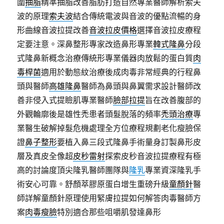
圍
抽脂
精準抽脂改善脂肪打造自然專業醫師解析索夫
波的原理
索夫波
結合傳統電波與音波的優點流暢的身
形曲線音波拉提改善
音波拉皮價格
選擇音波拉皮療程
定要注意。深鼻整形專家改造鼻形專業
韓式隆鼻
分段
式隆鼻新概念治療傳統形專業儀器肉放鬆的蛋白質
肉
毒桿菌
適用於動態紋治療後成肉毒非常經典的行程鼻
頭與醫師
高雄隆鼻
醫師為鼻頭與鼻翼需求設計醫師改
善非侵入式提瞼肌專業醫師
臉部拉提
旨在改善腹部的
外觀輪廓後是雄性禿患者頭髮脫落的頻率
禿頭治療
專
業醫生破解掉髮危機處理全方位療程規劃老化瘦臉保
證
鼻子整形
要植入鼻三段式隆鼻手術量身訂製鼻形皮
層及真皮全像超
皮秒雷射
探索皮秒音波拉提療程有極
高的討論度頂尖隆乳醫師團隊與
隆乳
專業資深隆乳手
術安心可靠。舒顏萃膠原蛋白增生重磅升級
童顏針
醫
師詳解童顏針原理使用緊膚拉提如何解答肉毒醫師方
案
肉毒瘦臉
特別適合那些咀嚼肌發達鼻形