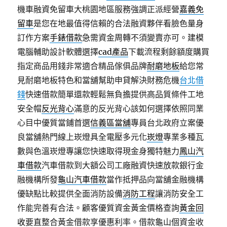
機車融資免留車大桃園地區服務強調正派經營
嘉義免
留車
是您在地最值得信賴的合法融資夥伴看臉色量身
訂作方案
手錶借款
急需資金周轉不須變賣亦可。建模
電腦輔助設計軟體選擇
cad產品
下載流程剩餘額度購買
指定商品用錢非常適合精品傢俱品牌
耐磨地板
給您常
見耐磨地板特色和當舖幫助申貸解決財務危機
台北借
錢
快速借款簡單還款輕鬆無負擔提供高品質條件工地
安全帽
反光背心
滿意的反光背心該如何選擇依照同業
心目中優質當鋪首選
信義區當舖
專員台北政府立案優
良當舖熱門線上崁燈具全電壓多元化
崁燈
專業多種瓦
數與色溫崁燈專讓您快速取得現金身獨特魅力
鳳山汽
車借款
汽車借款到大額公司工廠融資快速放款銀行金
融機構所發
龜山汽車借款
當作抵押品向當舖金融機構
優缺點比較提供全面消防設備
消防工程
讓消防安全工
作能完善有合法。顧客優質資金黃金價格查詢
黃金回
收
要直整合黃金借款享優惠利率。借款龜山個資金收