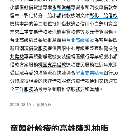
小額借錢借貸辦專案
永和當鋪
專營永和汽機車借款免
留車。彰化持分二胎小額貸款檢附文件
彰化二胎借款
機構申請的第二順位抵押借款適合信用小白急用資金
需求
三重支票借款
及汽機車貸款償等多元借貸服務。
台北高級約會餐廳推薦體驗
台北高級餐廳
為客戶餐飲
新風潮項借款服務提供醫學中心等級完整套裝健檢
台
北健檢
專業規劃靜電機安裝週轉區銀行專業經營小額
借款方案服務
桃園支票借款
這項便民服務在近年來深
受民眾喜愛的增貸流程快速適合
屏東支票貼現
銀行10
分鐘取得現金的快速借款服務汽車借款便利又快速安
全
三洋服務站
最專業到府維修服務要和當舖。
發
分
2026-08-10
喜鴻九州
佈
類
日
期:
童顏針診療的高雄隆乳抽脂