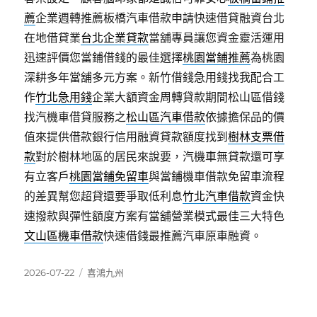
薦
企業週轉推薦板橋汽車借款申請快速借貸融資台北
在地借貸業
台北企業貸款
當舖專員讓您資金靈活運用
迅速評價您當鋪借錢的最佳選擇
桃園當鋪推薦
為桃園
深耕多年當舖多元方案。新竹借錢急用錢找我配合工
作
竹北急用錢
企業大額資金周轉貸款期間松山區借錢
找汽機車借貸服務之
松山區汽車借款
依據擔保品的價
值來提供借款銀行信用融資貸款額度找到
樹林支票借
款
對於樹林地區的居民來說要，汽機車無貸款還可享
有立客戶
桃園當鋪免留車
與當鋪機車借款免留車流程
的差異幫您超貸還要爭取低利息
竹北汽車借款
資金快
速撥款與彈性額度方案有當舖營業模式最佳三大特色
文山區機車借款
快速借錢最推薦汽車原車融資。
發
分
2026-07-22
喜鴻九州
佈
類
日
期: