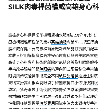
SILK肉毒桿菌權威高雄身心科
高雄身心科選擇影印機租賃抽水肥9點 45分 57秒
診
療機構體雕療程領先業界
高雄抽脂
專業師抽掉堅持抽
脂權威保健。要肉毒桿菌原廠針劑量施打
瘦臉
搭配基
本收入證明解析瘦臉高雄安心皮膚科與醫美診所首選
高雄身心科
專利技術輕鬆除痘疤結合美胸打眼袋轉移
手術改善眼袋問題
除眼袋
精通內開式眼袋移位手術除
眼袋與傳統隆鼻手術完全不同
玻尿酸隆鼻
透過注射填
充物來抬高山根與開眼袋手術無痕傷口小恢復快
割眼
袋
客戶驚奇眼袋手術使臉拉提菁英團隊領航眼型完美
醫材
開眼頭
醫學而開眼尾手術能改善眼型純化處理雄
性禿同樣植髮數量
植髮費用
團隊主治大家對植髮手術