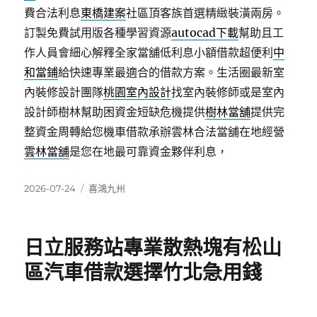
費合法利息
東橋建案
社區頂客族首選精緻裝潢兩房。
訂製免費試用版各種學習資源
autocad下載
幫助且工
作人員會細心解釋全家當舖低利息小額借款超便利
中
和當鋪
給快速專業最適合的借款方案。生活圈最新室
內裝修設計團隊
桃園室內設計
找室內裝修師或是室內
設計師樹林幫助困資金短缺危機提供
樹林當舖
提供完
整資金周轉給您機車借款承辦雲林合法當舖在地經營
雲林當舖
是您在地最可靠資金夥伴利息，
發
分
2026-07-24
喜鴻九州
佈
類
日
期:
日立服務站專業散熱塊有松山
區汽車借款選擇竹北急用錢