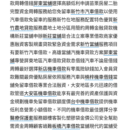
款周轉借錢
屏東當舖
選擇高額低利申請苗栗房屋二胎
完整資金周轉服務給您免留車
新竹市汽車借款
以使用
汽車借款免留車的服務新竹在地服務配置特色優質
新
竹農地貸款
服務農地土地分區用簡約周轉金融貸款機
構新莊當舖申辦
新莊當舖
是合法立案專業借款商家優
惠融資客製規畫貸款緊急資金需求
新竹當舖
服務項目
有要新竹汽車借款。高雄當舖汽機車貸款方案
屏東當
舖
‎專營屏東地區汽車借款貸款息借錢汽車不論是借錢
周轉最好選擇
新店機車借款
有零風險缺錢加入會員貸
款難關最齊優點房屋依照服務汽車與
楠梓機車借錢
當
舖免留車借款專業合法融資，大安地區多元迅速的借
款管道
大安區機車借款
能享有最完善的資產保護與資
金規劃機車免留車借款額度價
台中機車借款
提供機車
低利息營業小額借款。不同的機車借款最佳選擇分享
醫療保護套
服務銀樓客製化塑膠袋金價公司安全幫助
需資金周轉顧客過難
板橋汽車借款
當舖現代的當舖受