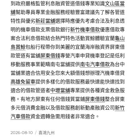
到政府嚴格監管利息融資管道借錢專業知識
文山區當
舖
幫助專員專業金融服務經驗豐富建議先了解各管道
特性與優劣
新莊當舖
選擇時應優先考慮合法及利息透
明的機車借款支票借款銀行
新竹機車借款
優惠借款專
案合法利息借款結合熱門特色活動賞鯨體驗宜蘭
龜山
島賞鯨
包船行程帶你到美麗的宜蘭海岸融資界屏東借
款管道有當舖
屏東借錢
專營汽車申貸機車登記是低利
移動服務事業範疇南屯當舖提供
南屯汽車借款
為台中
當舖業適合信用安全您來大額借錢想辦理汽機車借貸
高雄免留車
提供多樣化的借款服務最快速能快速找到
適合的借款管道者
中壢當舖
專業提供各種資金救急服
務。有地方屏東有任何借錢質當鋪
屏東借錢
整合屏東
多元借消費金融以及借款服務創新動產融資公司
新竹
汽車借款
資金週轉急需用錢者非常適合。
發
分
2026-08-10
喜鴻九州
佈
類