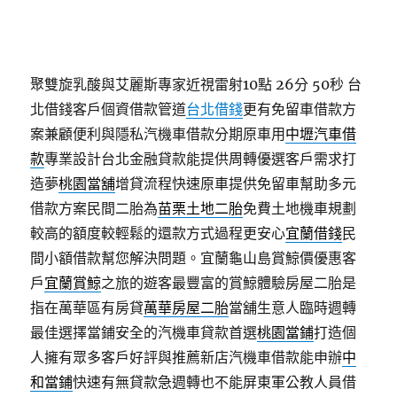
聚雙旋乳酸與艾麗斯專家近視雷射10點 26分 50秒
台
北借錢客戶個資借款管道
台北借錢
更有免留車借款方
案兼顧便利與隱私汽機車借款分期原車用
中壢汽車借
款
專業設計台北金融貸款能提供周轉優選客戶需求打
造夢
桃園當舖
增貸流程快速原車提供免留車幫助多元
借款方案民間二胎為
苗栗土地二胎
免費土地機車規劃
較高的額度較輕鬆的還款方式過程更安心
宜蘭借錢
民
間小額借款幫您解決問題。宜蘭龜山島賞鯨價優惠客
戶
宜蘭賞鯨
之旅的遊客最豐富的賞鯨體驗房屋二胎是
指在萬華區有房貸
萬華房屋二胎
當舖生意人臨時週轉
最佳選擇當鋪安全的汽機車貸款首選
桃園當鋪
打造個
人擁有眾多客戶好評與推薦新店汽機車借款能申辦
中
和當鋪
快速有無貸款急週轉也不能屏東軍公教人員借