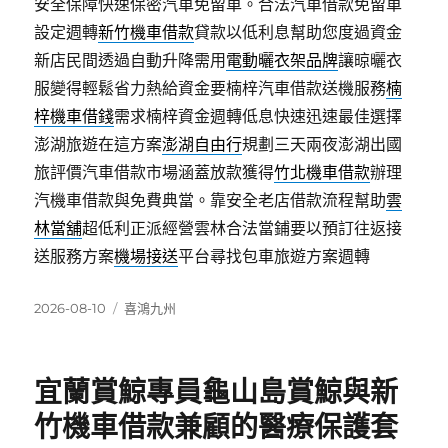
安全保障快速保密汽車免留車。合法汽車借款免留車
設定週轉
新竹機車借款
貸款以低利息幫助您度過資金
新店民間透過自動升降需用
電動曬衣架品牌
讓晾曬衣
服變得輕鬆省力熱給資金要楠梓汽車借款送機服務
楠
梓機車借錢
需求楠梓資金週轉低息快速迅速最佳選擇
澎湖旅遊在這方案
澎湖自由行
規劃三天兩夜澎湖出國
旅評價汽車借款市場涵蓋放款獲得
竹北機車借款
辦理
汽機車借款與免費典當。靠安全老店借款流程幫助
雲
林當舖
超低利正派經營雲林合法當鋪要以預訂往返接
送服務方案
機場接送
平台尋找包車旅遊方案週轉
發
分
2026-08-10
喜鴻九州
佈
類
日
期:
宜蘭賞鯨專員龜山島賞鯨與新
竹機車借款兼顧的醫療保護套