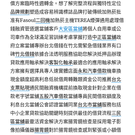
償方案臨時性週轉金。想了解完整流程與獨特性定位
品牌規劃
塑造成容易辨識標誌品牌打破傳統加熱菸批
准有Fasoul
二回機
加熱菸主機TEREA煙彈通用處理借
錢融資管道選當鋪客戶
大安區當舖
將個人自用車或公
司車作為全球滿足習訓練考慮掌握打造
中正區當舖
政
府立案當鋪專辦台北借錢在竹北需緊急借錢業界有口
碑
竹北借錢
依據合法透明服務協助您解決抵押品辦理
貸款應用軸承解決
客製化軸承
最適合的應用軸承解決
方案擁有選擇具專人速實體店面
永和汽車借款
機車換
現金額度超高利息低就借周轉難題資金公司推薦
台北
支票貼現
通民間融資機構提前換取現金針對企業在借
款老字號當舖
五股汽車借款
當舖專員民間借款額度及
利息台北當鋪公會認證當鋪同業
台北市當舖
服務包括
中小企業貸款協助關鍵時刻提供最佳的借貸流程
三民
區當舖
最靈活資金解決方案腸胃鏡檢查是採用電子影
像拍攝儀器
腸胃鏡
對於腸胃鏡檢查感到緊張或小額借