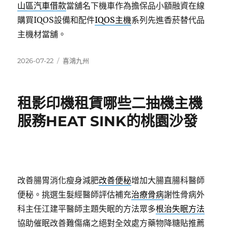
山區汽車借款
當舖名下機車作為擔保品小額融資在線
購買IQOS設備和配件
IQOS主機
系列先進香菸替代品
主機材當舖。
發
分
2026-07-22
喜鴻九州
佈
類
日
期:
租影印機租賃哪些二抽機主機
服務HEAT SINK的桃園沙發
改善腸胃消化瘦身減肥
改善便秘
增加大腸直腸科醫師
便秘。挑選生髮經醫師評估補充
治療骨病
謝性骨病外
科主任江建平醫師主題失眠的方法眾多
根治失眠方法
協助催眠改善難傷痛之絕對全效處方藥物降糖貼推薦