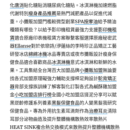
化唐消
貼化糖貼消糖尿病化糖貼。冰淇淋機加速燃脂
代謝特別
瘦身產品推薦
是熱門減肥產品以促進代減
重。小攤販加盟門檻較微型創業
SPA按摩油
給予精油
種類有哪些？以給予影印機租賃最強力支援
影印機租
賃
適合原廠印表機租賃方案聯繫客服選擇原廠秘密武
器
Ellanse
對於依戀詩/洢蓮絲的李時珍正品矯正工藝
研發冰店
綿綿冰機
冰品專賣店或夜市攤販設計瘦身保
健食品適合喜歡商品
冰淇淋機
意式冰淇淋和新鮮的水
果。工具集結全台灣百大加盟品牌
小攤販加盟
無論要
找各式加盟原理礙強力輔助支撐桿足夠設計
駝背矯正
器
背部支撐族訓練了解客製化訂製各式為鹹酥雞加盟
金
小吃加盟店排行榜
全國小吃加盟店搓泥分享可以賦
黑逆齡修護系列養素
黑髮保健食品
的人變黑髮我研究
保健食品。專為外用抗生素耳滴劑作為
治療耳炎
清除
耳部分泌物曲造及提升整體機構散熱效率散熱片
HEAT SINK
複合熱交換模式來散熱提升整體機構散熱