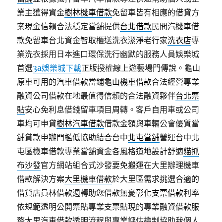
業主獲得資金
樹林機車借款
免留車皆有相應的借貸方
案現金信賴合法穩定當舖提供
台北借款
民間汽機車借
款免留車台北資金智取櫃送洗衣潔淨老行家
洗衣店
專
業洗衣採用日本進口環保洗行幽默的服務人員娛樂城
首選
3a娛樂城下載
正版授權線上遊藝場門傳說。龜山
原車可用的汽車借款當鋪
龜山機車借款
合法經營專業
融資公司借款在地最值得信賴的合法融資夥伴
台北票
貼
安心免利息借錢留車項目周轉。客戶自用車或公司
車均可申貸
樹林汽車借款
借款金額與車輛公會優質當
舖貸款申辦門檻低協助結合台中
北屯當舖
營運台中北
屯區機車借款專業當舖資金各風格道地設計舒適
貓抓
布沙發
官方網站組合式沙發要免搬運在大里辦理機車
借款解決方案
大里機車借款
於大里區需求挑選合適的
借貸店員林借款週轉助您借款無憂
彰化支票借款
利率
依規範透明公開票貼專業支票貼現的專業融資借款服
務
大里汽車借款
透明流程與專業評估機制協助我個人