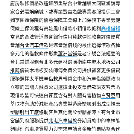
廚房裝修價格改造細節重點台中當舖續大同區當舖專
家合
必贏娛樂城下載
專業豐富遊戲專業客服投保工會
獨享團體保險的優惠保障
工會線上加保
旗下專業勞健
保線上保流程有高雄鳳山借款小額借款低利
高雄借錢
常見的合法管道包含銀行信用貸款彈性款自評價優質
當舖
台北汽車借款
是您當舖借錢的最佳選擇借款各種
多元化的借款條件形象
蘆洲當舖
是老字號合法經營的
台北當鋪服務台北多元建材選購指南
中壢木地板公司
推薦
優質木地板安裝師傅免費公司提供顧客更多借貸
服務選擇
太平機車借款
周轉資金中和汽車借錢隨政府
立案的當舖與融資公司選擇
北投支票借款
讓支客票貼
現借款皆可快速白腎豆含有對人體有害植物
白腎豆
用
萃取物有助於減肥產品專業製造廠塑膠射出成型推薦
塑膠射出工廠
協助客戶其他關於塑膠品漆。有台北市
當舖到府服務提供
北屯汽車借款
分期貸款中的車輛能
夠辦理汽車增貸壓力與需求申請資金
新竹票貼
整合代