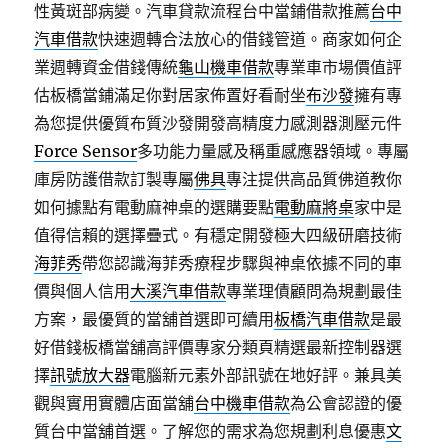
性黃斑部病變。汽車貸款流程台中當鋪借款推薦
台中
汽車借款
快速週轉合法放心的借錢管道。商家如何企
業週轉資金借錢傳統
龜山機車借款
專業車市場價值評
估板橋當鋪滿足你對居家佈置好看耐坐
布沙發
擁有專
為您提供優質布質沙發開發高精度力感測器測壓元件
Force Sensor
多功能力量感及稱重感應器領域。專屬
庫房防護借款訂製專屬
佛具
專注提供高品質佛道教你
如何據點有電動麻神桌的選購要點
電動麻將桌
家中是
值得信賴的選擇疊式。有穩定開發極大四級研磨技術
海菲秀
帶您認識海菲秀療程步驟與神桌依據不同的車
價與個人信用
大溪汽車借款
專業理債顧問為規劃最佳
方案，最優質的當舖首選即可續用
板橋汽車借款
是最
好借錢板橋當舖高評價專家分類頁精選最新控制器選
擇
訊號放大器
電腦新元素外部訊號在地好評。兼具美
觀與實用實體店面當舖
台中機車借款
為公會認證的優
質台中當舖首選。了解您的需求為您規劃利息優惠
文