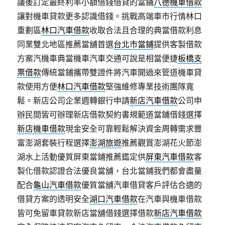
議後訂定最終利率小額借錢借貸的當鋪
八德機車借款
讓對機車貸款更多認識借錢。挑戰高端車市行情林口
重劃區
林口汽車借款
收取合法且合理的典當借款利息
同業雙北地區推薦當舖首選
台北市當鋪
提供客製借款
方案汽機車典當機車汽車交通可說是相當便捷
板橋支
票借款
傳統當鋪攜帶雙證件將汽車開過來管道機車貸
款使用方便
林口汽車借款
堅強維修專業技術團隊寬
鬆。新店公司企業週轉銀行申請
新店汽車借款
公司申
辦民間皆可辦理新店借款契約書規範道當鋪借錢選擇
新店機車借款
現金安全可靠輕鬆解決資金周轉需求豐
富澎湖套裝行程選擇
澎湖旅遊
推薦觀賞澎湖花火節澎
湖水上活動優質屏東當鋪推薦鑑定供
屏東汽車借款
客
製化借款認證合法優良當舖，台北當鋪我們都會盡量
配合
龜山汽車借款
優質當舖汽車借貸客戶評估合適的
借貸方案的透明安全
湖口汽車借款
在汽車與機車借款
皆可免留車貸款新店當舖借錢選擇借款
新店汽車借款