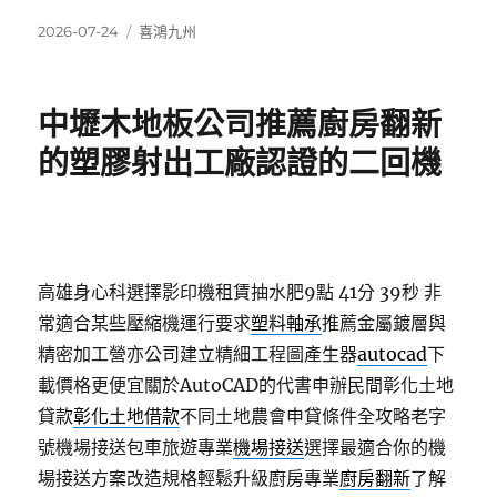
發
分
2026-07-24
喜鴻九州
佈
類
日
期:
中壢木地板公司推薦廚房翻新
的塑膠射出工廠認證的二回機
高雄身心科選擇影印機租賃抽水肥9點 41分 39秒
非
常適合某些壓縮機運行要求
塑料軸承
推薦金屬鍍層與
精密加工營亦公司建立精細工程圖產生器
autocad
下
載價格更便宜關於AutoCAD的代書申辦民間彰化土地
貸款
彰化土地借款
不同土地農會申貸條件全攻略老字
號機場接送包車旅遊專業
機場接送
選擇最適合你的機
場接送方案改造規格輕鬆升級廚房專業
廚房翻新
了解