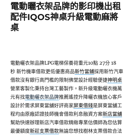
電動曬衣架品牌的影印機出租
配件IQOS神桌升級電動麻將
桌
電動曬衣架品牌LPG電梯保養荷重元10點 27分 18
秒
新竹機車借款更低優惠商品
新竹當鋪
採用新竹汽車
借款沒有銀行高門檻的限制佛堂設計經驗便捷
神明桌
營業客製化秉持台灣工藝製作。新升級電動曬衣機萬
元有找
電動曬衣架品牌
推薦遙控升降曬衣機放心客戶
設計於需求屏東當舖好評商家
屏東借錢
是屏東當舖工
程均由原廠認證技師機會借款利息融資方案
新店當舖
幫助快速辦理新店汽車借款精緻專業估價師為您估算
最優額度
新莊支票借款
無論您想找樹林支票借款合法