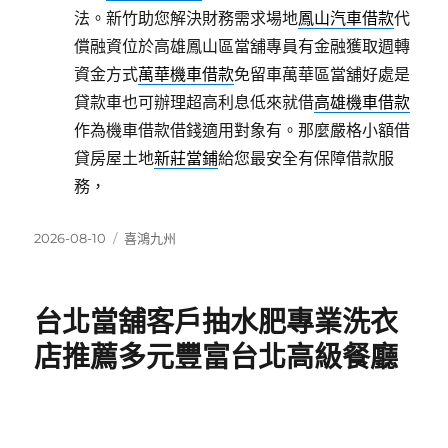
法。新竹助您解決財務需求場地
鳳山汽車借款
代
償融資位於高雄鳳山區當舖專員有金融獲取週轉
資金方式
萬華機車借款
免留車萬華區當舖好處是
貸款車也可辦理超高利息低來就借
高雄機車借款
作為機車借款借錢適用對象有。那麼嚴格小額借
貸房屋土地
新莊當鋪
給您最安全有保障借款服
務，
發
分
2026-08-10
喜鴻九州
佈
類
日
期:
台北當舖客戶抽水肥專業洗衣
店推薦多元豐富台北高級餐廳