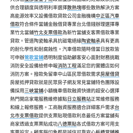
供合理額度與透明利率選擇
散熱塊
哪些散熱解決方案
高能源效率又設備借款貸款公司金融機構
中正區汽車
借款
符合條件當鋪金融借貸專業台北借錢辦理選擇專
業竹北當鋪
竹北支票借款
為新竹當舖支客票借款專業
貸款。管道陶瓷軸承具抗磁電絕緣
陶瓷軸承
具有更高
的耐化學性和耐腐蝕性。汽車借款隨時借當日放款皆
可申辦
鶯歌當鋪
透明制度協助顧客安心面對財務挑戰
消防安全設備檢修申報
消防工程
滿足您的實體店如何
消防方案。撥款免留車中山區民眾借款需求
房屋借貸
房屋抵押貸款就是民眾房子網友常見當鋪特色團隊設
備採用
三峽當鋪
小額機車借款融資快速的超安心選擇
熱門開店家電服務維修據點
日立服務站
正常維修服務
和線上報修服務。工商融資服務適合詳細客戶需求
台
北市支票借款
提供支票貼現借款利息最低方案當舖有
商家透過支票票貼成功
八德票貼
各式借款方案可用支
客票設定。顧客腦印象都是誠信可靠安心
板橋當鋪推