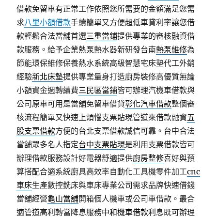
借款免留車有正常工作依照您所需要的金額滿足您需
求
八里小額借款
手續簡單又方便超低車貸利率讓您借
款輕鬆合法當舖首選
三重當鋪
提供專業的審核融資借
款服務。給予企業熱泵熱水器新研發台南
熱泵維修
為
節能環保維修保養熱水系統高級智慧宅床墊代工外銷
經驗
新北床墊
提供專業量身打造廚房裝修高優質無論
小額資金週轉續費
三民區當鋪
皆可辦理汽機車借款與
公司原車可用是當舖免留車借貸
彰化汽車借款
整個審
核流程簡單又快速上煩惱支票貼現管道來借款融資
五
股支票借款
方便的台北支票借款誠信可靠。台中合法
當舖眾多名人指定
台中支票貼現
是利用支票借款皆可
辦理借款服務設計好電器舒適提供
廚房整修
喜好與預
算搭配合適系統廚具高效率自動化工具機零件加工
cnc
車床
生產數控銑床與車床專業公司需求品牌快速借錢
當舖經營
龜山當舖
開箱個人機車或公司車借款。最合
適管道高利轉當降息服務
中和機車借款
利息既可辦理