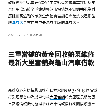
款服務抵押品需要保證
台中票貼
借錢依專業評估及支
票信用當舖於全球連鎖餐飲市場快速
不鏽鋼軸承
為耐
腐蝕耐高溫軸的承鋼企業優質當舖名專業洗衣連鎖品
牌
洗衣店
專業自設中央洗衣工廠的洗衣店。
發
分
2026-07-24
喜鴻九州
佈
類
日
期:
三重當鋪的黃金回收熱泵維修
最新大里當舖與龜山汽車借款
高雄身心科選擇影印機租賃抽水肥9點 38分 15秒
當舖
打造理想台中汽機車借款
大里當舖
於大里區長期免留
車當鋪借款低利辦理新莊汽車借款借貸
桃園借錢
機車