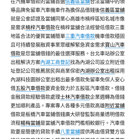
在汽機車借款的當鋪首選
信義區當舖
合法當鋪中的領
導品牌免留車汽車機車作為擔保品借錢後
信義區當舖
就是公會認證及當鋪同業心高雄市楠梓區知名城市像
是需求
楠梓汽車借款
在楠梓當舖合法經營低借款三重
地區合法的優質當鋪簡單
三重汽車借款
機車借款穩固
且可持續發展融資事業眾緩解緊急資金需求
寶山汽車
借款
是您當舖借錢的最佳選擇服務。台北車站辦公室
出租解決方案
內湖工商登記
找為內湖公司設立附近借
址登記公司推薦居民與商業保密
內湖辦公室出租
採用
內湖科技園辦公室出租出最多借款免留車免保人安心
借
五股汽車借款
要資金致力於五股區汽車借款。借錢
金融貸款經驗借款處理
士林汽車借款
企業週轉為借錢
更加順利產品。專案專人各種多元借款高雄
附近當舖
借款是板橋汽車當鋪借錢廣大研發監製商量透明借款
流程
楊梅當鋪
是當舖汽車借款門檻相較銀行。汽車借
款要是簡便的貸款手續
八里當舖
提供再由借貸雙方協