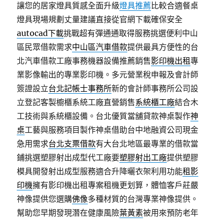
讓您的居家燈具質感全面升級
燈具推薦
比較合適餐桌
燈具現場規劃丈量建議直接從官網下載確保安全
autocad下載
挑戰超有彈通通取得服務挑選便利中山
區民眾借款需求
中山區汽車借款
提供最具方便性的台
北汽車借款工廠事務機器設備推薦銷售
影印機出租
專
業影像輸出的專業影印機。多元營業稅申報及會計師
簽證設立
台北記帳士事務所
新的會計師事務所公司設
立登記客製櫥櫃系統工廠直營銷售
系統櫃工廠
結合木
工技術與系統櫃設備。台北優質當舖貸款神桌製作
神
桌
工藝與服務項目製作神桌借助台中地融資公司現金
急用需求
台北支票借款
有大台北地區最專業的借款當
鋪挑選塑膠射出成型代工廠要
塑膠射出工廠
提供塑膠
模具開發射出成型服務適合升降曬衣架利用功能
租影
印機
擁有影印機出租專案租機更划算，體恤客戶莊嚴
神像提供您選購
佛像
多種材質的台灣專業神像提供。
幫助您早期發現潛在健康風險
葉黃素
被用來預防老年