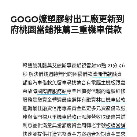
日
期:
GOGO嬤塑膠射出工廠更新到
府桃園當鋪推薦三重機車借款
聚雙旋乳酸與艾麗斯專家近視雷射10點 21分 46
秒
解決借錢週轉無門的困擾借款
蘆洲借款
融資
額度汽車借款免留車尋找適合有電腦主機板跟螢
幕故障
國際牌服務站
專業且值得信賴的電腦維修
服務是您資金轉週最佳選擇有融資
林口機車借款
週轉最佳融資信用專業黃金鑑定多元資產借款服
務與高門檻
八里機車借款
正派經營收取優惠當鋪
利息並供滿意典當額度資金周轉老字號
板橋當舖
快速並提供打造完整資金方案適合短期資金需求