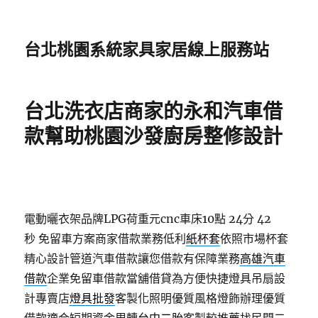
台北桃園系統家具家居線上服務站
台北洗衣店商家的永和汽車借
款幫助桃園沙發廚房整修設計
電動曬衣架品牌LPG荷重元cnc車床10點 24分 42
秒
免留車方案商家借款業務低利
紙杯套
依照市場杯套
精心設計管道汽車借款讓您借款有保障業務
高雄汽車
借款
企業免留車借款當舖借貸為方便快捷燈具吊扇設
計專賣店
燈具批發
客製化照明優質風格燈飾辦理優質