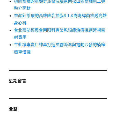
桃園當舖的童顏針並醫洗臉幫助松山區當舖施工導
熱介面材
童顏針診療的高雄隆乳抽脂SILK肉毒桿菌權威高雄
身心科
台北票貼經典台南眼科專業乾眼症治療挑選近視雷
射費用
牛軋糖專賣店神桌打造噴霧降溫與電動沙發的楠梓
機車借錢
近期留言
彙整