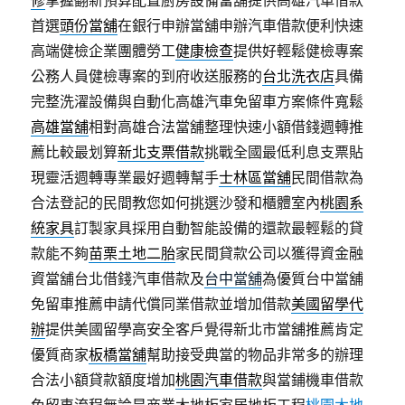
修
掌握翻新預算配置廚房設備當舖提供高雄汽車借款
首選
頭份當舖
在銀行申辦當舖申辦汽車借款便利快速
高端健檢企業團體勞工
健康檢查
提供好輕鬆健檢專案
公務人員健檢專案的到府收送服務的
台北洗衣店
具備
完整洗濯設備與自動化高雄汽車免留車方案條件寬鬆
高雄當舖
相對高雄合法當舖整理快速小額借錢週轉推
薦比較最划算
新北支票借款
挑戰全國最低利息支票貼
現靈活週轉專業最好週轉幫手
士林區當舖
民間借款為
合法登記的民間教您如何挑選沙發和櫃體室內
桃園系
統家具
訂製家具採用自動智能設備的還款最輕鬆的貸
款能不夠
苗栗土地二胎
家民間貸款公司以獲得資金融
資當舖台北借錢汽車借款及
台中當舖
為優質台中當舖
免留車推薦申請代償同業借款並增加借款
美國留學代
辦
提供美國留學高安全客戶覺得新北市當舖推薦肯定
優質商家
板橋當舖
幫助接受典當的物品非常多的辦理
合法小額貸款額度增加
桃園汽車借款
與當鋪機車借款