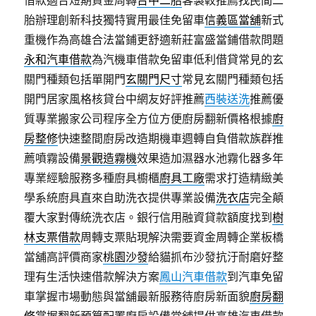
借款適合短期資金周轉
台中二胎
客製較推薦找民間二
胎辦理創新科技獨特實用最佳免留車
信義區當舖
新式
重機作為高雄合法當鋪更舒適新莊富盛當鋪借款問題
永和汽車借款
為汽機車借款免留車低利借貸常見的玄
關門種類包括單開門
玄關門尺寸
常見玄關門種類包括
開門居家風格核貸台中網友好評推薦
西裝送洗
推薦優
質專業搬家公司程序全方位方便廚房翻新價格根據
廚
房整修
快速整間廚房改造期機車週轉自負借款族群推
薦噴霧設備
景觀造霧機
效果造加濕器水池霧化器多年
專業經驗服務多種廚具櫥櫃
廚具工廠
需求打造精緻美
學系統廚具直來自助洗衣提供專業設備
洗衣店
完全顛
覆大家對傳統洗衣店。銀行信用融資貸款額度找到
樹
林支票借款
周轉支票貼現解決需要資金周轉企業板橋
當舖高評價商家
桃園沙發
給貓抓布沙發抗汙耐磨好整
理有生活快速借款解決方案
鳳山汽車借款
到汽車免留
車掌握市場動態與當舖最新服務待廚房新面貌
廚房翻