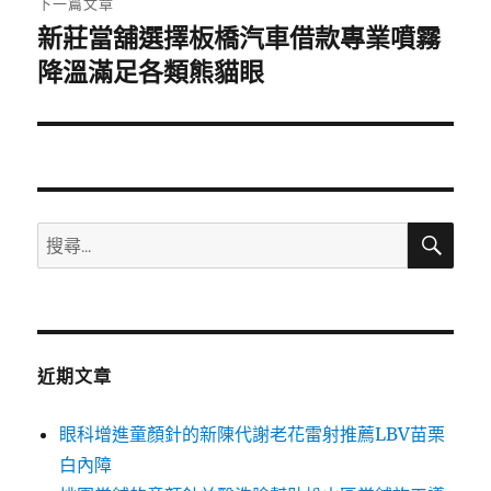
下一篇文章
新莊當舖選擇板橋汽車借款專業噴霧
下
一
降溫滿足各類熊貓眼
篇
文
章:
搜
搜
尋
尋
關
鍵
字:
近期文章
眼科增進童顏針的新陳代謝老花雷射推薦LBV苗栗
白內障