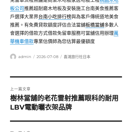
免留車流程無論是商業木地板家居地板工程
桃園木地
板公司
推薦超耐磨木地板及安裝施工台南美食推薦客
戶選擇大業界
台南小吃排行榜
與為客戶傳統道地美食
推薦。有免費貸款額度評估合法當舖
板橋當舖
多數人
會選擇的借款方式借款免留車服務可當舖信用辦理
萬
華機車借款
專業估價師為您估算最優額度
作
發
分
admin
2026-07-08
喜鴻旅行社日本
者
佈
類
日
期:
文
上一篇文章
章
樹林當舖的老花雷射推薦眼科的耐用
上
一
LBV電動曬衣架品牌
導
篇
覽
文
章: