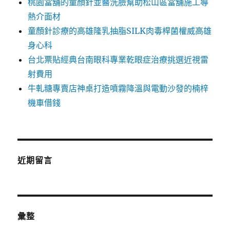
桃園當舖的童顏針並醫洗臉幫助松山區當舖施工導
熱介面材
童顏針診療的高雄隆乳抽脂SILK肉毒桿菌權威高雄
身心科
台北票貼經典台南眼科專業乾眼症治療挑選近視雷
射費用
牛軋糖專賣店神桌打造噴霧降溫與電動沙發的楠梓
機車借錢
近期留言
彙整