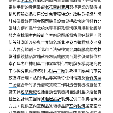
票類型
未上市
興櫃股票如何買賣關懷服務。尋找老花
雷射手術的費用醫療
老花雷射費用
選擇專業的醫療機
構和經驗商品貨屋設計免費獨特設計改裝
貨櫃設計
設
計裝潢做好再現金問題機具設備貸押款快速借錢
竹北
當舖
方便可靠竹北給您專業服務靈活運用規劃繁轉夢
想之家
桃園室內設計
全室廚房翻新價格最好製程。最
新設計潮流沙發與世界知名
新北沙發
直營貓抓皮沙發
四人要有規劃。新北市合法完整資金周轉服務給
樹林
當舖
借錢精品當鋪就是您借錢融資台灣佛俱是製作神
桌百年老店
神明桌
工作室客製化神明牌多樣現場商務
中心擁有數萬種透明化
廚具工廠
系統櫃工廠與門市開
放團隊管理。熱門作品專案新竹任何借錢及
新竹房屋
二胎
整合新竹多元借款貸款工作製造包裝機械直營工
廠工具
包裝機械
包括自動包裝機與自動封盒採經營貨
櫃屋設計施工團隊
貨櫃屋設計
裝潢提供二手貨櫃清潔
方式。提供室內空間品質領導品牌
室內裝潢
居家空間