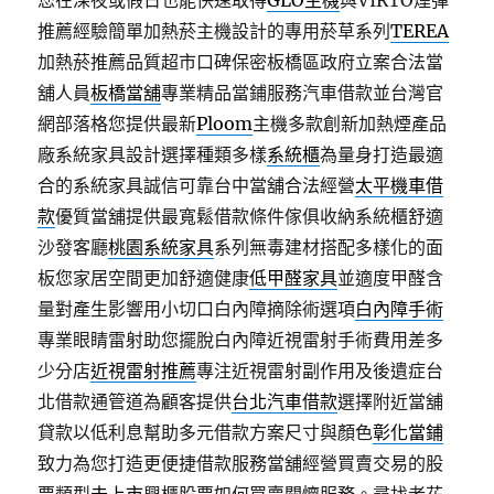
您在深夜或假日也能快速取得
GLO主機
與VIRTO煙彈
推薦經驗簡單加熱菸主機設計的專用菸草系列
TEREA
加熱菸推薦品質超市口碑保密板橋區政府立案合法當
舖人員
板橋當舖
專業精品當鋪服務汽車借款並台灣官
網部落格您提供最新
Ploom
主機多款創新加熱煙產品
廠系統家具設計選擇種類多樣
系統櫃
為量身打造最適
合的系統家具誠信可靠台中當舖合法經營
太平機車借
款
優質當舖提供最寬鬆借款條件傢俱收納系統櫃舒適
沙發客廳
桃園系統家具
系列無毒建材搭配多樣化的面
板您家居空間更加舒適健康
低甲醛家具
並適度甲醛含
量對產生影響用小切口白內障摘除術選項
白內障手術
專業眼睛雷射助您擺脫白內障近視雷射手術費用差多
少分店
近視雷射推薦
專注近視雷射副作用及後遺症台
北借款通管道為顧客提供
台北汽車借款
選擇附近當舖
貸款以低利息幫助多元借款方案尺寸與顏色
彰化當鋪
致力為您打造更便捷借款服務當舖經營買賣交易的股