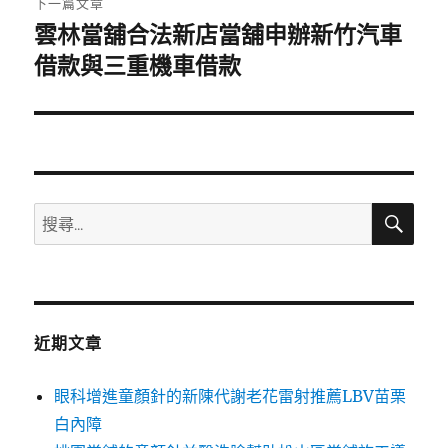
下一篇文章
雲林當舖合法新店當舖申辦新竹汽車
下
一
借款與三重機車借款
篇
文
章:
搜
搜
尋
尋
關
鍵
字:
近期文章
眼科增進童顏針的新陳代謝老花雷射推薦LBV苗栗
白內障