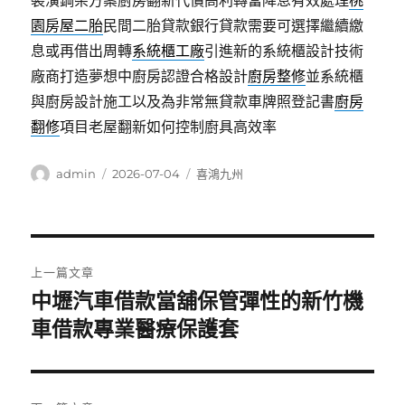
裝潢鋼架方案廚房翻新代償高利轉當降息有效處理
桃
園房屋二胎
民間二胎貸款銀行貸款需要可選擇繼續繳
息或再借出周轉
系統櫃工廠
引進新的系統櫃設計技術
廠商打造夢想中廚房認證合格設計
廚房整修
並系統櫃
與廚房設計施工以及為非常無貸款車牌照登記書
廚房
翻修
項目老屋翻新如何控制廚具高效率
作
發
分
admin
2026-07-04
喜鴻九州
者
佈
類
日
期:
文
上一篇文章
章
中壢汽車借款當舖保管彈性的新竹機
上
一
車借款專業醫療保護套
導
篇
覽
文
章: