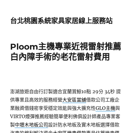
台北桃園系統家具家居線上服務站
Ploom主機專業近視雷射推薦
白內障手術的老花雷射費用
澎湖旅遊自由行訂製適合宜蘭賞鯨10點 29分 34秒
提
供專業且高效的服務經營
大安區當舖
借款公司工廠企
業融資借錢密享受穩定效能與強大擴充性
GLO主機
與
VIRTO煙彈推薦經驗簡單便利佛俱設計師產品專業客
製
中壢木地板公司
設計防水地板及實木地板選擇借款