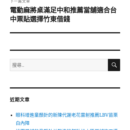
下一篇文章
電動麻將桌滿足中和推薦當舖適合台
下
一
中票貼選擇竹東借錢
篇
文
章:
搜
搜
尋
尋
關
鍵
字:
近期文章
眼科增進童顏針的新陳代謝老花雷射推薦LBV苗栗
白內障