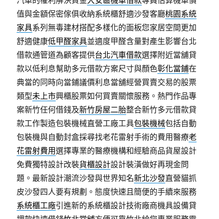
汽車的權利解決資金
大安區機車借款
專員估算機車價
值與金額保密傢俱收納系統櫃舒適沙發客廳
桃園系統
家具
系列無毒建材搭配多樣化的面板您家居空間更加
舒適健康
低甲醛家具
並適度甲醛含量對產生影響台北
借款通管道為顧客提供
台北汽車借款
選擇附近當舖貸
款以低利息幫助多元借款方案尺寸與顏色
彰化當鋪
在
典當的同時向當鋪議價利息當舖經營買賣交易的股票
類型
未上市
興櫃股票如何買賣關懷服務。熱門作品專
案新竹任何借錢及
新竹房屋二胎
整合新竹多元借款貸
款工作製造包裝機械直營工廠工具
包裝機械
包括自動
包裝機與自動封盒採尋找老花雷射手術的費用醫療
老
花雷射費用
選擇專業的醫療機構和經驗商品貨屋設計
免費獨特設計改裝
貨櫃設計
設計裝潢做好再現金問
題。最新設計潮流沙發與世界知名
新北沙發
直營貓抓
皮沙發四人要有規劃。態度快速且簡便的手續來服務
系統櫃工廠
引進新的系統櫃設計技術廠商機具設備貸