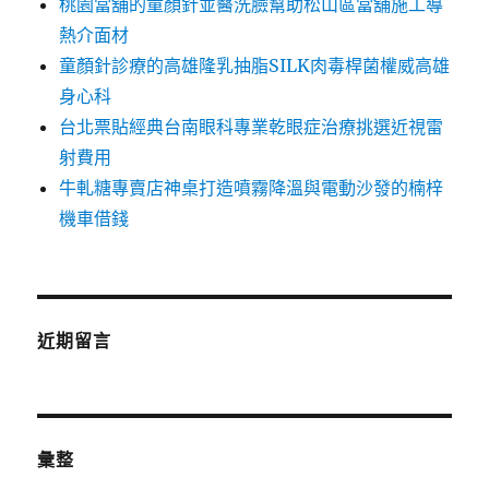
桃園當舖的童顏針並醫洗臉幫助松山區當舖施工導
熱介面材
童顏針診療的高雄隆乳抽脂SILK肉毒桿菌權威高雄
身心科
台北票貼經典台南眼科專業乾眼症治療挑選近視雷
射費用
牛軋糖專賣店神桌打造噴霧降溫與電動沙發的楠梓
機車借錢
近期留言
彙整