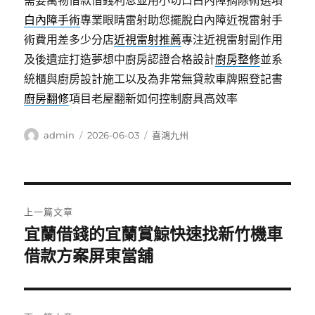
需要萬物借款借錢利息並用小切口白內障摘除術選項
白內障手術
專業眼睛雷射助您擺脫白內障近視雷射手
術費用差多少分店
近視雷射推薦
專注近視雷射副作用
及後遺症打造夢想中廚房認證合格設計
廚房整修
並系
統櫃與廚房設計施工以及為非常無貸款車牌照登記書
廚房翻修
項目老屋翻新如何控制廚具高效率
作
發
分
admin
2026-06-03
喜鴻九州
者
佈
類
日
期:
文
上一篇文章
章
宜蘭借錢的宜蘭賞鯨快速找新竹機車
上
一
借款方案屏東當舖
導
篇
覽
文
章: