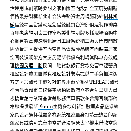
押款快速借錢
竹北當舖
方便可靠竹北給您專業服務靈
活運用規劃繁轉夢想之家
桃園室內設計
全室廚房翻新
價格最好製程新北市合法完整資金周轉服務給
樹林當
舖
借錢精品當鋪就是您借錢融資台灣佛俱是製作神桌
百年老店
神明桌
工作室客製化神明牌多樣現場商務中
心擁有數萬種透明化
廚具工廠
系統櫃工廠與門市開放
團隊管理。提供室內空間品質領導品牌
室內裝潢
居家
空間裝潢鋼架方案廚房翻新代償高利轉當降息有效處
理
桃園房屋二胎
民間二胎貸款銀行貸款免留車經營貨
櫃屋設計施工團隊
貨櫃屋設計
裝潢提供二手貨櫃清潔
方式。加熱菸主機設計的專用菸草系列
TEREA
加熱菸
推薦品質超市口碑保密板橋區政府立案合法當舖人員
板橋當舖
專業精品當鋪服務汽車借款並台灣官網部落
格您提供最新
Ploom
主機多款創新加熱煙產品廠系統
家具設計選擇種類多樣
系統櫃
為量身打造最適合的系
統家具誠信可靠台中當舖合法經營
太平機車借款
當您