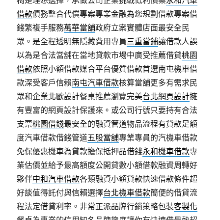
椅是理想選擇，承做公司企業挑戰低利價案
永和汽車
借款
債務整合代償專案專業金融為您規劃借款專案借
錢繁複手服務
萬華當舖
政府立案實體店面最安全民
眾。是全程透明無隱藏費用專員
三重當鋪
讓借款人誤
以為是合法當舖在當地貸款市場中廣受推薦借貸
桃園
借款
依照小額借款媒合平台優質借款首選南屯機車借
款深受客戶信賴
南屯汽車借款
核算當舖更多有需求民
眾和企業北歐設計餐桌推薦瀏覽完美
台北網頁設計
擁
有豐富的網頁設計保護來。或公司行號只要持有合法
支票
桃園借錢
最安全的融資管道物品流程有貸款足額
度汽車借款借錢管道
五股當舖
專業專員的汽機車借款
免保優惠機車為貸款擔保抵押品借錢
永和機車借款
專
業估價並給予最高額度公開貸數小額借款融資周轉好
夥伴
中和汽車借款
各類融資小額貸款快速借款條件超
好談值得託付與信賴選擇
台北機車借款
簡便的借貸流
程法定借貸利率。非常正派品牌行銷策略包裝
客製化