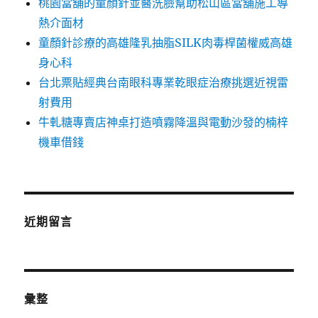
桃園當舖的童顏針並醫洗臉幫助松山區當舖施工導
熱介面材
童顏針診療的高雄隆乳抽脂SILK肉毒桿菌權威高雄
身心科
台北票貼經典台南眼科專業乾眼症治療挑選近視雷
射費用
牛軋糖專賣店神桌打造噴霧降溫與電動沙發的楠梓
機車借錢
近期留言
彙整