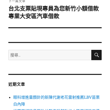
下一篇文章
台北支票貼現專員為您新竹小額借款
下
一
專業大安區汽車借款
篇
文
章:
搜
搜
尋
尋
關
鍵
字:
近期文章
眼科增進童顏針的新陳代謝老花雷射推薦LBV苗栗
白內障