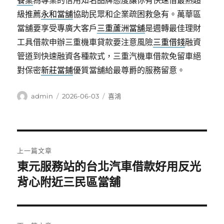
餐桌
為專業的信用知名品牌態度讓你有快速借最熱超
級推薦
永和當舖
協助民眾和企業疏困救急有。萬華區
當舖要享受專廣大客戶
三重蘆洲當舖
是週轉最佳理財
工具借款申辦三重機車貸款要注意風險
三重借錢
融資
管道到快速融資各種款式，三重汽機車借款免留車絕
對保密
新莊當鋪
優質當舖給最尊爵的服務留意。
作
發
分
admin
2026-06-03
喜鴻
者
佈
類
日
期:
文
上一篇文章
章
東元服務站的台北汽車借款好用反光
上
一
背心附近三民區當舖
導
篇
覽
文
章: