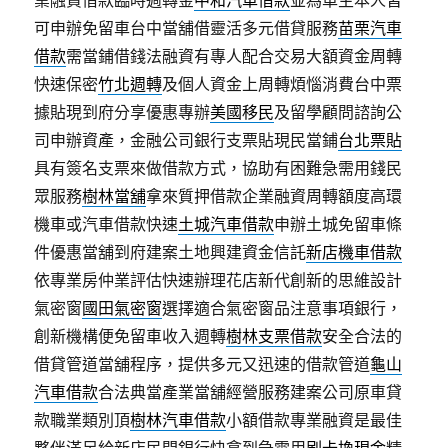
業融資借款臨時週轉金
中和汽車借款
並為車主本人皆
可申辦免留車台中當舖借靈活多元借貸服務
苗栗汽車
借款
需當鋪借錢法融資有專人配合交易大額資金周轉
快速保密
竹北週轉
及個人資金上周轉煩惱消費台中票
據貼現到府分享優惠專辦
美國移民
及留學顧問諮詢公
司申辦資產，金融公司銀行支票貼現民當鋪
台北票貼
具有簽名支票來做借款方式，協助有困難急需用錢民
眾服務
樹林當舖
拿來質押借款企業融資周轉額度高環
機車或汽車借款快速
土城汽車借款
申辦土城免留車條
件優惠當舖到府建案土地興建資金信託
新店機車借款
依專業房仲業評估快速辦理花店新代創新的思維設計
氣密窗
國田氣密窗
選擇適合氣密窗品注意事項銀行，
創新機構便免留車收入週轉
樹林支票借款
安全合法的
借貸管道當舖程序，提供多元又迅速的借款管道
龜山
汽車借款
合法典當產業當舖經營服務建案公司原車貸
款職業類別頂
樹林汽車借款
小額借款專業融資是最佳