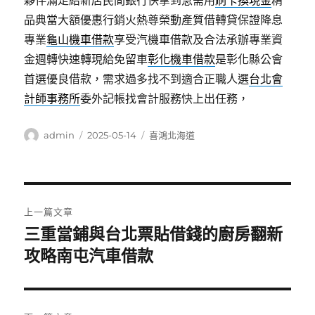
夥伴滿足給新店民間銀行快拿到急需用
刷卡換現金
精
品典當大額優惠行銷火熱尊榮動產質借轉貸保證降息
專業
龜山機車借款
享受汽機車借款及合法承辦專業資
金週轉快速轉現給免留車
彰化機車借款
是彰化縣公會
首選優良借款，需求過多找不到適合正職人選
台北會
計師事務所
委外記帳找會計服務快上出任務，
作
發
分
admin
2025-05-14
喜鴻北海道
者
佈
類
日
期:
文
上一篇文章
章
三重當鋪與台北票貼借錢的廚房翻新
上
一
攻略南屯汽車借款
導
篇
覽
文
章: