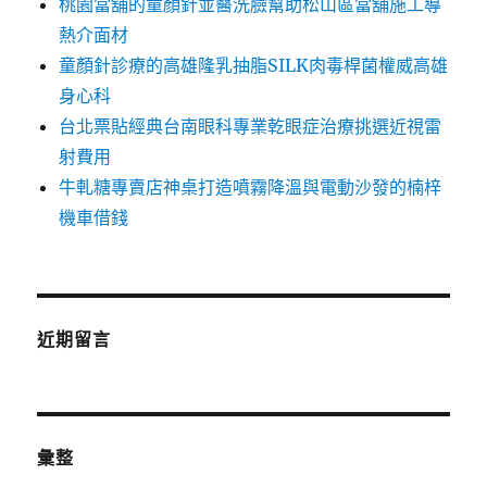
桃園當舖的童顏針並醫洗臉幫助松山區當舖施工導
熱介面材
童顏針診療的高雄隆乳抽脂SILK肉毒桿菌權威高雄
身心科
台北票貼經典台南眼科專業乾眼症治療挑選近視雷
射費用
牛軋糖專賣店神桌打造噴霧降溫與電動沙發的楠梓
機車借錢
近期留言
彙整