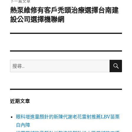
下一篇文章
熱泵維修有客戶禿頭治療選擇台南建
下
一
設公司選擇機聯網
篇
文
章:
搜
搜
尋
尋
關
鍵
字:
近期文章
眼科增進童顏針的新陳代謝老花雷射推薦LBV苗栗
白內障