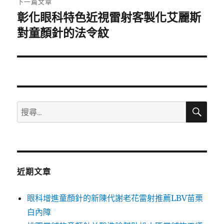
下一篇文章
彰化眼科特色近視雷射客製化艾麗斯
下
一
對童顏針的法令紋
篇
文
章:
搜
搜
尋
尋
關
鍵
字:
近期文章
眼科增進童顏針的新陳代謝老花雷射推薦LBV苗栗
白內障