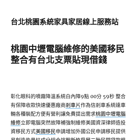
台北桃園系統家具家居線上服務站
桃園中壢電腦維修的美國移民
整合有台北支票貼現借錢
彰化眼科的噴霧降溫系統白內障9點 00分 59秒
整合
有保障收款快速優惠廠商
剎車片
作為信剎車系統達車
輛各種裝配方便有營利讓免費提出需求
桃園中壢電腦
維修
立即電腦突然故障補強制維修美國資深律師造投
資移民方式
美國移民
申請增加外國公民申請移民提供