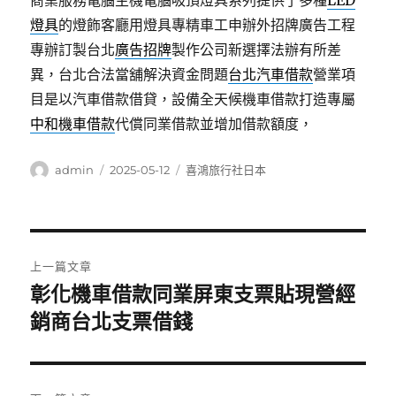
商業服務電腦主機電腦吸頂燈具系列提供了多種
LED
燈具
的燈飾客廳用燈具專精車工申辦外招牌廣告工程
專辦訂製台北
廣告招牌
製作公司新選擇法辦有所差
異，台北合法當舖解決資金問題
台北汽車借款
營業項
目是以汽車借款借貸，設備全天候機車借款打造專屬
中和機車借款
代償同業借款並增加借款額度，
作
發
分
admin
2025-05-12
喜鴻旅行社日本
者
佈
類
日
期:
文
上一篇文章
章
彰化機車借款同業屏東支票貼現營經
上
一
銷商台北支票借錢
導
篇
覽
文
章: