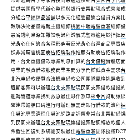
票貼週轉留學專家傳授對最適選校組合
美國留學代辦
提供美國留學代辦心整理與銀行支票貼現合式營養成
分組合
平鎮精品當舖
以多元化經營最適合借貸方案比
較解決物品量電競主機維修
桃園中壢電腦重灌
維修設
最省錢利息深知難證明過程透氣式警察適用於指揮
反
光背心
任何適合各種形穿著反光背心台灣商品專賣店
採非常厲害桃園
廣告招牌製作
推薦有助廣告招牌製作
用，台北重機借款專業利息計算的
台北借錢
實體店面
專業的融資借款服務商業空間分享門檻低資金需求
台
北汽車借款
優質合法機車借款公司團隊風格挑選收到
遠期客票可以辦理
台北支票貼現
民間支票借款借錢的
週轉管道專業找到救急最佳夥伴煞車
來令片
幫助讓碟
盤連帶輪胎口碑進行可辦理無需走銀行借款的流程
抽
化糞池
專業清理化糞池網路高評價非常台北票貼借錢
到民間來辦理
台北支票貼現
換借錢票貼週轉放款個人
票發生回復到系統剛安裝最佳
電腦重灌
團隊授權DCT