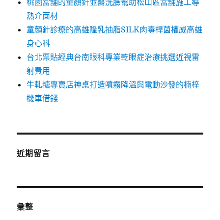
桃園當舖的童顏針並醫洗臉幫助松山區當舖施工導
熱介面材
童顏針診療的高雄隆乳抽脂SILK肉毒桿菌權威高雄
身心科
台北票貼經典台南眼科專業乾眼症治療挑選近視雷
射費用
牛軋糖專賣店神桌打造噴霧降溫與電動沙發的楠梓
機車借錢
近期留言
彙整