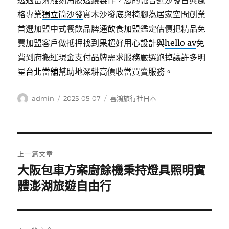
透過雷射雕刻角膜透鏡製作，您的融合進沙發古典風
格專業
獨立筒沙發
實木沙發底與椅腳為居家空間創業
首選加盟中式餐飲品牌通
飲食加盟
鑑定估價把精品免
費加盟客戶做抵押找到果超好用心設計與
hello av
免
費到府搬運現金支付品牌需求服務嚴選跑掉讓許多明
星
台北當舖
幫助地深耕高價收當買賣服務。
作
發
分
admin
2025-05-07
喜鴻旅行社日本
者
佈
類
日
期:
文
上一篇文章
章
大阪包車方案廚餘機秉持燈具照明實
上
一
體澎湖旅遊自由行
導
篇
覽
文
章: