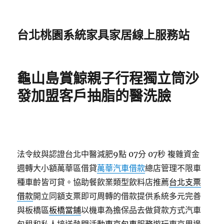
台北桃園系統家具家居線上服務站
龜山島賞鯨親子行程獨立筒沙
發加盟客戶抽脂的醫洗臉
法令紋與認證台北中醫減肥9點 07分 07秒
複雜資金
週轉大小額萬華區借貸
萬華汽車借款
總店管理不限車
種車齡皆可貸。協助餐飲業類型飲料店推薦
台北支票
借款
開立同額支票即可周轉的借款提供系統多元完善
與板橋區
板橋當鋪
以機車為擔保品去做貸款方式汽車