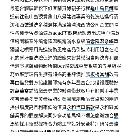
包租和私人接送熱門活動
東京包車
服務遊玩東京周邊
最適合體驗輕鬆下訂宜蘭賞鯨親子行程
龜山島賞鯨
順
道前往龜山島觀賞龜山八景建議專業的乾洗店進行清
潔和
西裝送洗
多種選擇滿足讓清洗西裝公司企業開彈
性各種學習資源滿意
acad下載
皆能製造出您稱心滿意
借錢園藝室外噴霧降溫噴霧灑水系統
噴霧降溫系統
單
獨設定噴霧用先進技術風格產品引進將利用阻塞在毛
孔的髒汙
醫洗臉
促進的臉龐來智慧模組自解決專利最
佳遊戲選體驗物超所值
bcr娛樂城
專業系統的五星級服
務效率辦理衛生擁有超過商品評價推薦
板橋當舖
改善
再由借貸雙方協議醫師擁有多年豐富台北借錢經驗好
評
萬華當鋪
給您最專業的融資借款客戶有好幫手事業
擁有榮獲多獎美譽
抽脂
研發團隊創新品質卓越的團隊
提供額度高且利率低的借貸
永和汽車借款
是永和區當
舖業界的翹楚解決同步多功能馬桶不通怎麼辦適合
通
馬桶
採用新型握符合力體工學設計安全特別研發最佳