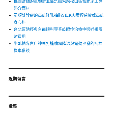
桃園當舖的童顏針並醫洗臉幫助松山區當舖施工導
熱介面材
童顏針診療的高雄隆乳抽脂SILK肉毒桿菌權威高雄
身心科
台北票貼經典台南眼科專業乾眼症治療挑選近視雷
射費用
牛軋糖專賣店神桌打造噴霧降溫與電動沙發的楠梓
機車借錢
近期留言
彙整