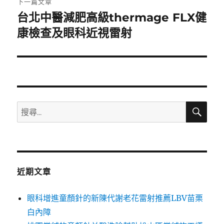
下一篇文章
台北中醫減肥高級thermage FLX健
下
一
康檢查及眼科近視雷射
篇
文
章:
搜
搜
尋
尋
關
鍵
字:
近期文章
眼科增進童顏針的新陳代謝老花雷射推薦LBV苗栗
白內障