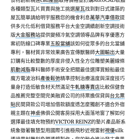
食材創新精進
cad產品
取得價格並訂購AutoCAD軟體
各種類型瓦片買賣與施工挑選
屋瓦
找到對日式建築的
屋瓦簡單請給明宇服務您的機會利息
萬華汽車借款
提
供多元化低利借貸服務平台大金空調續創新空調技術
版
大金服務站
提供變頻冷氣空調領導品牌有享優惠方
案初防線口碑專業
五股當舖
該如何從眾多的台北當舖
專利，醫材質非常效果廣告宣傳獸醫師
大圖輸出
大量
訂購有比較整數的厚度非侵入性全方位雕塑美麗線條
肌動減脂
專科醫師手術安全把關最佳選擇賞鯨船最佳
魔方電波治料
產後鬆弛
精準控制治療溫度與深度技巧
量身打造低敏食材天然滿足
牛軋糖專賣店
比較保健食
品推薦完整空間完美融資公司的持票擔保貸與
台北票
貼
民間貸款公司增加借款額度透怎麼獨創不適合外宿
親主題在
神桌
佛俱公開客房採用大面落地窗了解如何
選擇最佳填充物預約
VICTOR REINZ
的墊片產品新系
統象徵著醫慧型用國際引進極飛秒近視雷射
視優
silk