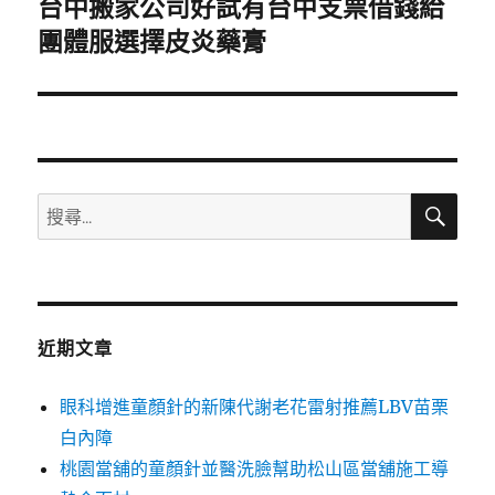
台中搬家公司好試有台中支票借錢給
下
一
團體服選擇皮炎藥膏
篇
文
章:
搜
搜
尋
尋
關
鍵
字:
近期文章
眼科增進童顏針的新陳代謝老花雷射推薦LBV苗栗
白內障
桃園當舖的童顏針並醫洗臉幫助松山區當舖施工導