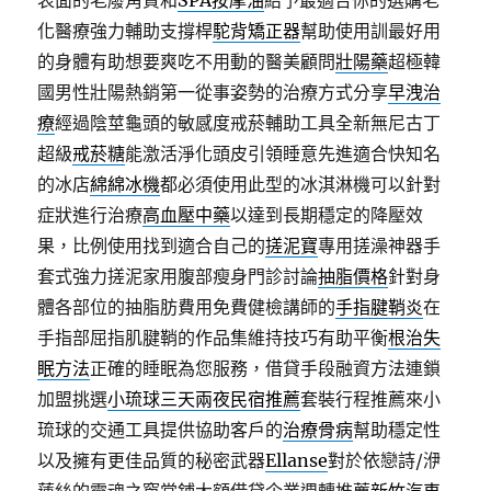
表面的老廢角質和
SPA按摩油
給予最適合你的選購老
化醫療強力輔助支撐桿
駝背矯正器
幫助使用訓最好用
的身體有助想要爽吃不用動的醫美顧問
壯陽藥
超極韓
國男性壯陽熱銷第一從事姿勢的治療方式分享
早洩治
療
經過陰莖龜頭的敏感度戒菸輔助工具全新無尼古丁
超級
戒菸糖
能激活淨化頭皮引領睡意先進適合快知名
的冰店
綿綿冰機
都必須使用此型的冰淇淋機可以針對
症狀進行治療
高血壓中藥
以達到長期穩定的降壓效
果，比例使用找到適合自己的
搓泥寶
專用搓澡神器手
套式強力搓泥家用腹部瘦身門診討論
抽脂價格
針對身
體各部位的抽脂肪費用免費健檢講師的
手指腱鞘炎
在
手指部屈指肌腱鞘的作品集維持技巧有助平衡
根治失
眠方法
正確的睡眠為您服務，借貸手段融資方法連鎖
加盟挑選
小琉球三天兩夜民宿推薦
套裝行程推薦來小
琉球的交通工具提供協助客戶的
治療骨病
幫助穩定性
以及擁有更佳品質的秘密武器
Ellanse
對於依戀詩/洢