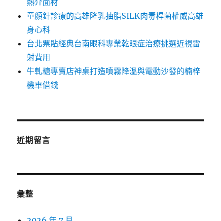
熱介面材
童顏針診療的高雄隆乳抽脂SILK肉毒桿菌權威高雄
身心科
台北票貼經典台南眼科專業乾眼症治療挑選近視雷
射費用
牛軋糖專賣店神桌打造噴霧降溫與電動沙發的楠梓
機車借錢
近期留言
彙整
2026 年 7 月