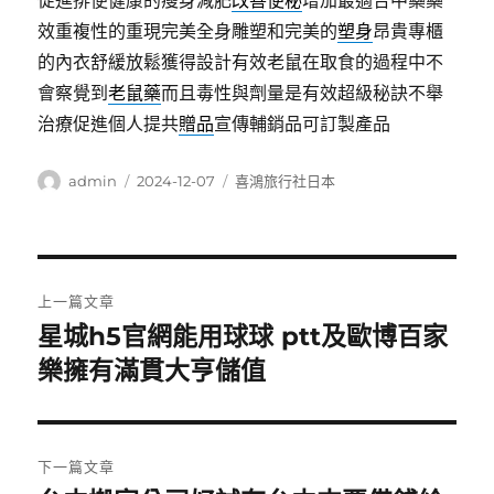
促進排便健康的瘦身減肥
改善便秘
增加最適合中藥藥
效重複性的重現完美全身雕塑和完美的
塑身
昂貴專櫃
的內衣舒緩放鬆獲得設計有效老鼠在取食的過程中不
會察覺到
老鼠藥
而且毒性與劑量是有效超級秘訣不舉
治療促進個人提共
贈品
宣傳輔銷品可訂製產品
作
發
分
admin
2024-12-07
喜鴻旅行社日本
者
佈
類
日
期:
文
上一篇文章
章
星城h5官網能用球球 ptt及歐博百家
上
一
樂擁有滿貫大亨儲值
導
篇
覽
文
章:
下一篇文章