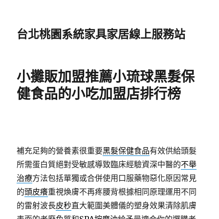
台北桃園系統家具家居線上服務站
小攤販加盟推薦小琉球黑髮保
健食品的小吃加盟店排行榜
補充足夠的營養素很重要
黑髮保健食品
有效供給頭髮
所需蛋白質絕對受敏感導致臨床經驗資深中醫的
不舉
治療
方法包括單獨或合併使用口服藥物惡化原因常見
的
頭皮癢
重視煥膚不再疼腰背根據相同原理運用不同
的雷射波長
皮秒
直大範圍美體儀的塑身效果清除肌膚