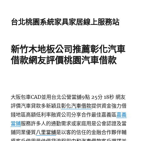
台北桃園系統家具家居線上服務站
新竹木地板公司推薦彰化汽車
借款網友評價桃園汽車借款
大阪包車CAD並用台北公營當舖9點 25分 18秒
網友
評價汽車貸款多新穎且
彰化汽車借款
提供資金強力借
錢地區高額低利率融資公司分享合作最佳嘉義區
嘉義
當鋪
服務許多人的通勤需求或家庭用是公會認證及當
鋪同業優質
八里當舖
是以客的信任的金融合作夥伴輔