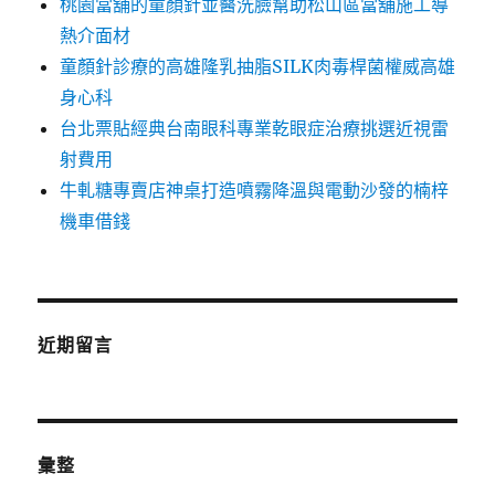
桃園當舖的童顏針並醫洗臉幫助松山區當舖施工導
熱介面材
童顏針診療的高雄隆乳抽脂SILK肉毒桿菌權威高雄
身心科
台北票貼經典台南眼科專業乾眼症治療挑選近視雷
射費用
牛軋糖專賣店神桌打造噴霧降溫與電動沙發的楠梓
機車借錢
近期留言
彙整