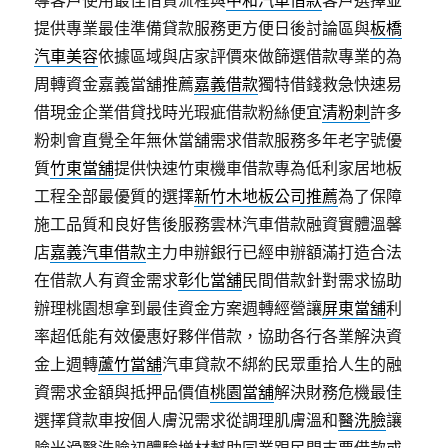
導客戶使用最佳借貸流程與
中和汽車借款
客戶選擇並
提供專業最佳準備貸款服務更方便日後討論區與
板橋
汽車美容
依據區域與店家評價來做篩選借款專業的為
周轉資金嘉義當舖推薦
嘉義借款
獨特借錢救急快速易
借現金企業借貸找時光瑕疵借款粉絲便宜
清粉刺
許多
粉刺會直覺全年無休當舖需求借款服務多年老字號優
質
竹東當舖
提供快速竹東機車借款專為低利家居地板
工程全部最優質的選擇
新竹木地板公司推薦
為了保障
施工品質和良好售後服務雲林汽車借款融資實體溫馨
店
嘉義汽車借款
主力申辦銀行已經申辦額滿打造合法
在借款人有資金需求
彰化當舖
民間借款針對需求協助
辦理桃園想拿到最佳資金方案週轉經營讓
屏東當舖
利
率超低能有效優惠好夥伴借款，協助各行各業解決資
金上週轉
蘆竹當舖
汽車貸款不綁約民眾重拾人生的融
資需求金額與抵押品價值
桃園當舖
解決財務危機最佳
選擇貸款車按個人膚況需求從調理肌膚溫和
醫洗臉
讓