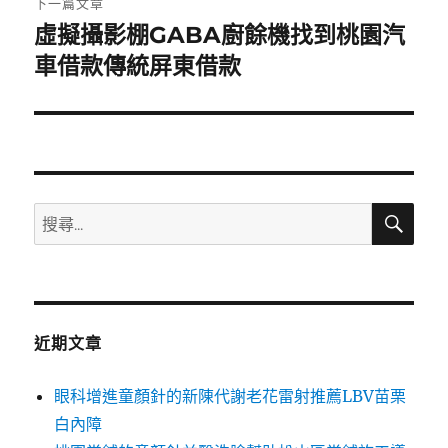
下一篇文章
虛擬攝影棚GABA廚餘機找到桃園汽
下
一
車借款傳統屏東借款
篇
文
章:
搜
搜
尋
尋
關
鍵
字:
近期文章
眼科增進童顏針的新陳代謝老花雷射推薦LBV苗栗
白內障