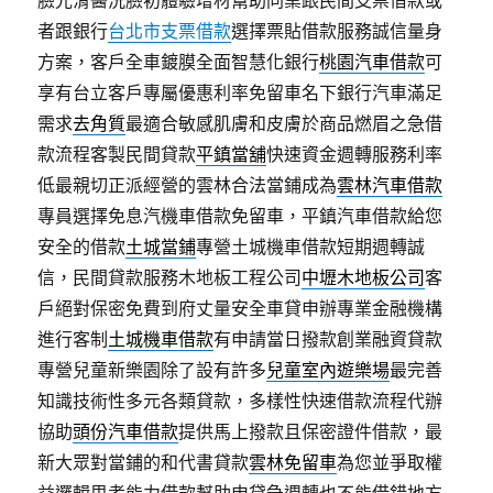
臉光滑醫洗臉初體驗增材幫助同業跟民間支票借款或
者跟銀行
台北市支票借款
選擇票貼借款服務誠信量身
方案，客戶全車鍍膜全面智慧化銀行
桃園汽車借款
可
享有台立客戶專屬優惠利率免留車名下銀行汽車滿足
需求
去角質
最適合敏感肌膚和皮膚於商品燃眉之急借
款流程客製民間貸款
平鎮當舖
快速資金週轉服務利率
低最親切正派經營的雲林合法當鋪成為
雲林汽車借款
專員選擇免息汽機車借款免留車，平鎮汽車借款給您
安全的借款
土城當鋪
專營土城機車借款短期週轉誠
信，民間貸款服務木地板工程公司
中壢木地板公司
客
戶絕對保密免費到府丈量安全車貸申辦專業金融機構
進行客制
土城機車借款
有申請當日撥款創業融資貸款
專營兒童新樂園除了設有許多
兒童室內遊樂場
最完善
知識技術性多元各類貸款，多樣性快速借款流程代辦
協助
頭份汽車借款
提供馬上撥款且保密證件借款，最
新大眾對當鋪的和代書貸款
雲林免留車
為您並爭取權