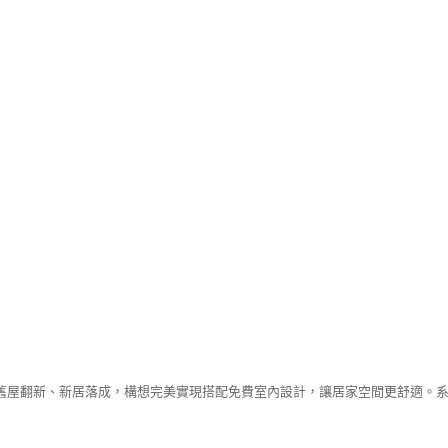
舊屋翻新、新居落成，構想完美實現搭配免費室內設計，讓居家空間更舒適。