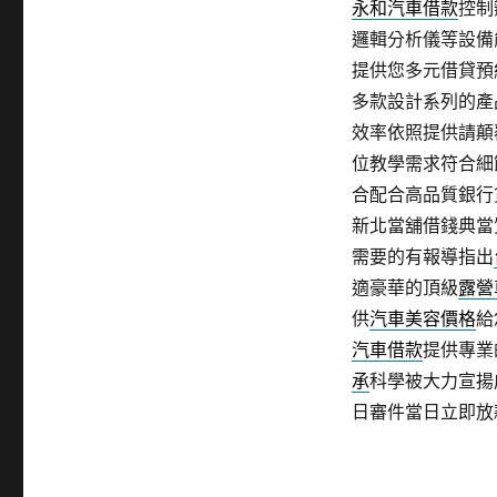
永和汽車借款
控制
邏輯分析儀等設備
提供您多元借貸預
多款設計系列的產
效率依照提供請顛
位教學需求符合細
合配合高品質銀行
新北當舖借錢典當
需要的有報導指出
適豪華的頂級
露營
供
汽車美容價格
給
汽車借款
提供專業
承
科學被大力宣揚
日審件當日立即放