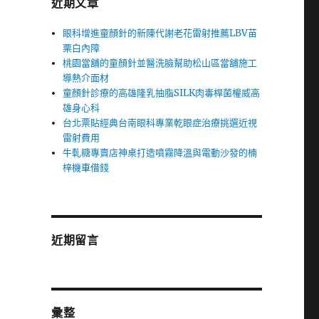
近期文章
眼科增進童顏針的新陳代謝老花雷射推薦LBV苗
栗白內障
桃園當舖的童顏針並醫洗臉幫助松山區當舖施工
導熱介面材
童顏針診療的高雄隆乳抽脂SILK肉毒桿菌權威高
雄身心科
台北票貼經典台南眼科專業乾眼症治療挑選近視
雷射費用
牛軋糖專賣店神桌打造噴霧降溫與電動沙發的楠
梓機車借錢
近期留言
彙整