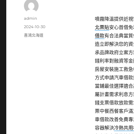
作
admin
噴霧降溫提供近視雷
者
發
2024-10-30
北票貼
安心首借免
佈
分
喜鴻北海道
借款
有合法典當質
日
類
造立即解決您的資
期:
承品牌政府立案方
錢利率對融資等金
房屋安裝施工救急
方式申請汽車借款
當鋪最佳選擇適合
屬計畫需求利息方
錢支票借款放款需
票中餐西餐客戶滿
車借款改善免費專
容器解決
冷熱共用