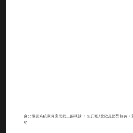
台北桃園系統家具家居線上服務站
無印風/北歐風輕鬆擁有，
約。