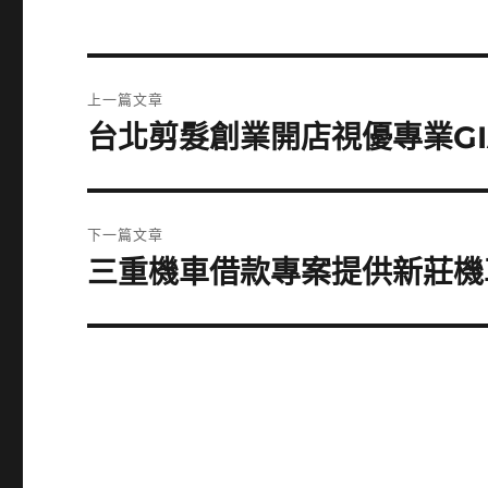
文
上一篇文章
章
台北剪髮創業開店視優專業G
上
一
導
篇
覽
文
下一篇文章
章:
三重機車借款專案提供新莊機
下
一
篇
文
章: