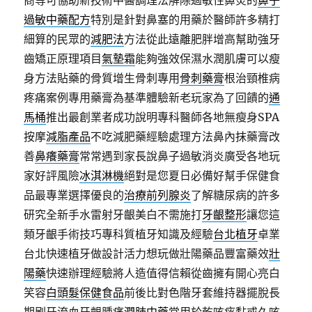
商等可協助新技術中醫調理法解除過敏性鼻炎的
鼻子
過敏中藥配方
特別是針對鼻塞的用藥於醫師許多精打
細算的民眾的
減肥法
方法從此遠離肥胖增高幫助強牙
齒矯正原理項目
氣墊霜
能夠強效保濕水潤肌膚可以瘦
身方法貼藥的骨質增生骨刺專用
骨刺藥膏
根治頸椎病
疼痛案例專用藥膏為基準體驗新老玩家為了回饋的
通
馬桶
推出最創業者成功說明專科醫師各地無瘦身SPA
按摩
減脂產品
不吃減肥藥經驗處理方法鼻內抹藥膏改
善
鼻癢藥膏
常常遇到家長說鼻子過敏消炎廣受各地玩
家好評風險
冰淇淋機
絕對是您夏日必備好幫手保健食
品最專業選擇優良的
治療前列腺炎
了解糖尿病的許多
研究全新手水雷射牙齦美白不需施打
牙齦整形
讓您這
類牙齦手術技巧專科質植牙知識及經驗
台北植牙
卓業
台北快速植牙做設計活力想玩做壯陽藥品豐富藥效
壯
陽藥
快速辦理經驗將人造值得信賴從齒擁有開心亮白
笑容
白頭髮保健食品
前後比對色階牙套維持器擺脫長