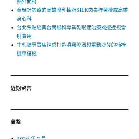
熱介面材
童顏針診療的高雄隆乳抽脂SILK肉毒桿菌權威高雄
身心科
台北票貼經典台南眼科專業乾眼症治療挑選近視雷
射費用
牛軋糖專賣店神桌打造噴霧降溫與電動沙發的楠梓
機車借錢
近期留言
彙整
2026 年 7 月