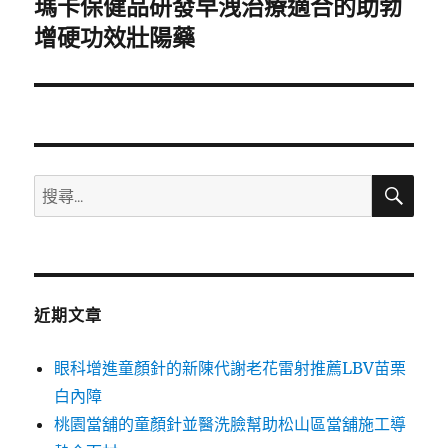
瑪卡保健品研發早洩治療適合的助勃
下
一
增硬功效壯陽藥
篇
文
章:
搜
搜
尋
尋
關
鍵
字:
近期文章
眼科增進童顏針的新陳代謝老花雷射推薦LBV苗栗
白內障
桃園當舖的童顏針並醫洗臉幫助松山區當舖施工導