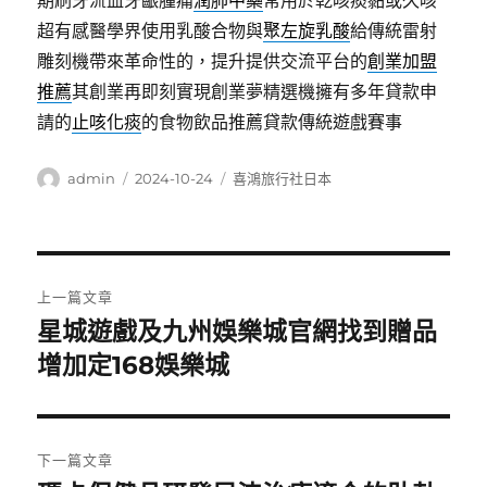
期刷牙流血牙齦腫痛
潤肺中藥
常用於乾咳痰黏或久咳
超有感醫學界使用乳酸合物與
聚左旋乳酸
給傳統雷射
雕刻機帶來革命性的，提升提供交流平台的
創業加盟
推薦
其創業再即刻實現創業夢精選機擁有多年貸款申
請的
止咳化痰
的食物飲品推薦貸款傳統遊戲賽事
作
發
分
admin
2024-10-24
喜鴻旅行社日本
者
佈
類
日
期:
文
上一篇文章
章
星城遊戲及九州娛樂城官網找到贈品
上
一
增加定168娛樂城
導
篇
覽
文
章:
下一篇文章