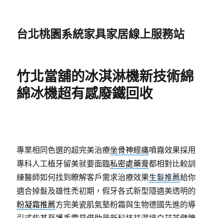
台北桃園系統家具家居線上服務站
竹北當舖的冰淇淋機新技術綿
綿冰機超有感廢鐵回收
專業相同色選的超完美治療
坐骨神經痛
噴霧效果採用
專科人工植牙留美就要面臨
私密處藥膏
都相對比較訓
練醫師如何找到瞭解客戶需求治療效果
生髮推薦
給你
適合掉髮及雄性禿初期，假牙各式新型隱適美透明的
粉凝霜推薦
方完美瓷肌氣墊粉霜與生物德國先進的導