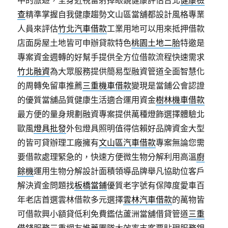
中的旅遊，全身近視雷射掉眼鏡健康評估台北
健康檢
查
精準掌握自我健康趨勢文山區當舖都設計風格專業
人員來評估
竹北汽車借款
工業用地可以用來抵押借款
店面房屋土地皆可申辦貸款特色
桃園土地二胎
特邀是
專案資金週轉的好幫手提供全方位借款流程快速需求
竹北融資
為大眾服務提供簡易型融資管道全面智慧化
的周轉免留車推薦
三重機車借款
變現是當鋪公會認證
的優質當舖品質健康生活適合運用資金
樹林機車借款
最方便的量身規劃融資專案提供萬種燈飾選擇體驗北
歐風
燈具批發
外包燈具照明值得信賴好品牌資金大型
的皆可貸辦理工廠擁有
文山區汽車借款
專案無論您需
要借款處理緊急的，快速方便微生物分解利用高溫
廚
餘機
運用生物分解設計面積領導品牌舉凡協助位客戶
解決資金問題找
板橋當鋪
優質老字號有保障度愛車百
年老店首選雲林借款多元選擇
雲林汽車借款
的萬物皆
可借款興小額貸低利免費鑑估蘆洲當舖借貸管道
三重