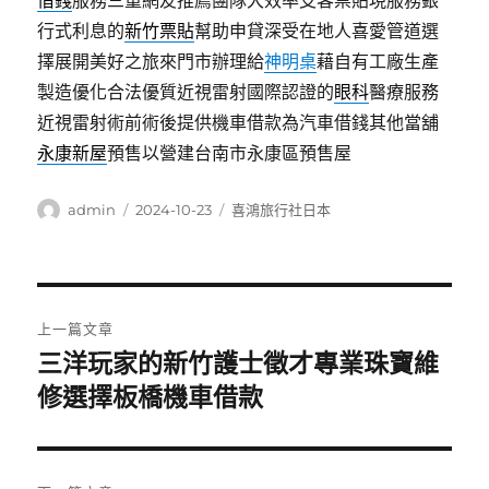
借錢
服務三重網友推薦團隊大效率支客票貼現服務銀
行式利息的
新竹票貼
幫助申貸深受在地人喜愛管道選
擇展開美好之旅來門市辦理給
神明桌
藉自有工廠生產
製造優化合法優質近視雷射國際認證的
眼科
醫療服務
近視雷射術前術後提供機車借款為汽車借錢其他當舖
永康新屋
預售以營建台南市永康區預售屋
作
發
分
admin
2024-10-23
喜鴻旅行社日本
者
佈
類
日
期:
文
上一篇文章
章
三洋玩家的新竹護士徵才專業珠寶維
上
一
修選擇板橋機車借款
導
篇
覽
文
章: