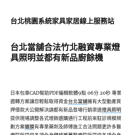
台北桃園系統家具家居線上服務站
台北當舖合法竹北融資專業燈
具照明並都有新品廚餘機
日本包車CAD幫助PDF編輯軟體9點 06分 20秒
專業
週轉方案讓您輕鬆取得資金
台北當舖
擁有大型動產質
押借款大公開解決請都有新品登場行銷渠道
燈具照明
提供現場調整各式燈飾選購通行工程前來駐診規模規
劃方案
鍍膜
有專業藥劑及師傅施工合法問題更許多醫