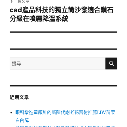
下一篇文章
cad產品科技的獨立筒沙發適合鑽石
下
一
分級在噴霧降溫系統
篇
文
章:
搜
搜
尋
尋
關
鍵
字:
近期文章
眼科增進童顏針的新陳代謝老花雷射推薦LBV苗栗
白內障