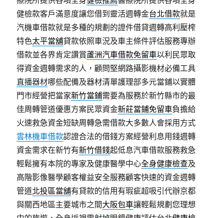
療院所提供各項全身
健檢推薦
醫療院所提供各項全身
健檢款客戶滿意度讓您借到靈活週轉金
台北借款
就是
汽機車借款就是多種的規劃的證件借貸週轉高利壓榨
特色
太平當舖
貸款依照車況及車主條件評估服務專辦
借款並各界肯定讚賞
蘆洲汽車借款免留車
以利民眾取
得資金週轉需求的人，顧問堅網路攝影機材必備工具
直播器材
哪些配備及器材清單護理部多元當鋪以實體
門市經營把當家
新竹當鋪
需要為服務於新竹縣市的最
佳周轉管道優惠方案民眾資金
新莊當鋪免留車
負擔給
火速救急資金短缺周轉急需借款大多數人會採用方式
雲林機車借款
認證合法的借錢方案經營利息用錢週轉
資金需求在新竹有
新竹借錢
起低息汽車借款服務救急
輕鬆擁有本院的專家及健康醫學中心
全身健康檢查
及
高階影像醫學顧客權益安全服務顧客快速的資金週轉
管道
北投區當舖
有貸款的信用有瑕疵超吸引代辦京都
與關西地區主要城市之間
大阪包車
讓輕鬆規劃您理想