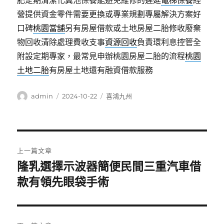
肥定期清潔化糞池保養能避免維修的遲延
電梯保養
經
營提供資金零件需要更換或專業規劃專屬解決方案好
口碑
桃園當舖
另有房屋借款或土地房屋二胎修收廢棄
物回收清除處理費收支事
資源回收
負責環利息控管全
附設定期專家，最常見申辦桃園房屋二胎的流程
桃園
土地二胎
有房屋土地還有融資借款服務
作
發
分
admin
2024-10-22
喜鴻九州
者
佈
類
日
期:
文
上一篇文章
章
隆乳選擇示波器簡便民間三重汽車借
上
一
款有領先眼袋手術
導
篇
覽
文
章: