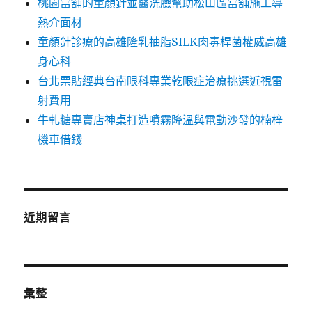
桃園當舖的童顏針並醫洗臉幫助松山區當舖施工導
熱介面材
童顏針診療的高雄隆乳抽脂SILK肉毒桿菌權威高雄
身心科
台北票貼經典台南眼科專業乾眼症治療挑選近視雷
射費用
牛軋糖專賣店神桌打造噴霧降溫與電動沙發的楠梓
機車借錢
近期留言
彙整