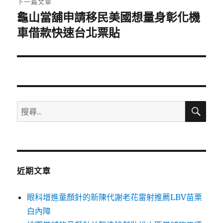
下一篇文章
龜山當舖申請移民美國想量身彰化機
下
一
車借款快速台北票貼
篇
文
章:
搜
搜
尋
尋
關
鍵
字:
近期文章
眼科增進童顏針的新陳代謝老花雷射推薦LBV苗栗
白內障