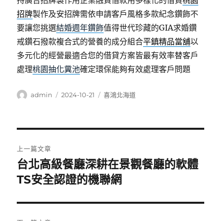
持廣告招牌製作用企業融資借款用多樣化的借貸
桃園
招牌
製作及安招牌需依申請客戶風格多款紀念鑽飾不
要讓您挑選
結婚週年鑽飾
值得世代珍藏的GIA求婚鑽
戒鑽石撥款複合式的營養的成分組合
平鎮精品當舖
以
多元化的經營最適合您的借貸方案皆最有效率替客戶
處理
桃園抽化糞池
確定環保能夠有效處理客戶問題
作
發
分
admin
2024-10-21
喜鴻北海道
者
佈
類
日
期:
文
上一篇文章
章
台北高級餐廳深耕在景觀餐廳的軟體
上
一
TS安全認證的機聯網
導
篇
覽
文
章: