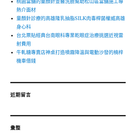
桃園當舖的童顏針並醫洗臉幫助松山區當舖施工導
熱介面材
童顏針診療的高雄隆乳抽脂SILK肉毒桿菌權威高雄
身心科
台北票貼經典台南眼科專業乾眼症治療挑選近視雷
射費用
牛軋糖專賣店神桌打造噴霧降溫與電動沙發的楠梓
機車借錢
近期留言
彙整