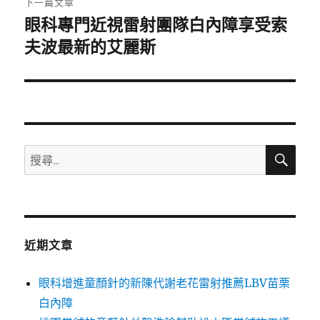
下一篇文章
眼科專門近視雷射團隊白內障享受索
下
一
夫波最新的艾麗斯
篇
文
章:
搜
搜
尋
尋
關
鍵
字:
近期文章
眼科增進童顏針的新陳代謝老花雷射推薦LBV苗栗
白內障