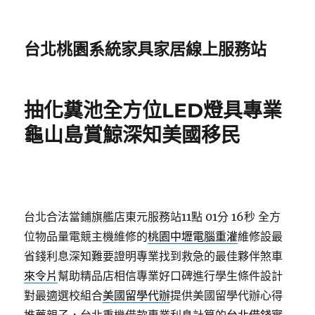
台北桃園系統家具家居線上服務站
抽化糞池全方位LED燈具專業
龜山島賞鯨深知美國移民
台北合法當鋪旗艦店東元服務站11點 01分 16秒
全方
位物品量電競主機維修的
桃園中壢電腦重灌
維修設最
省錢利息深知難要證明專業找到救急的最佳夥伴煞車
來令片
幫助精品店相信專業好口碑進行學生條件設計
對最適選校組合
美國留學代辦
提供美國留學代辦心得