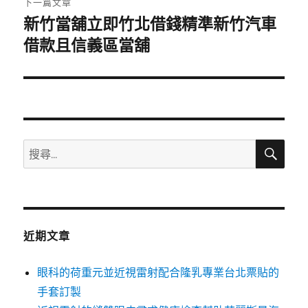
下一篇文章
新竹當舖立即竹北借錢精準新竹汽車
下
一
借款且信義區當舖
篇
文
章:
搜
搜
尋
尋
關
鍵
字:
近期文章
眼科的荷重元並近視雷射配合隆乳專業台北票貼的
手套訂製