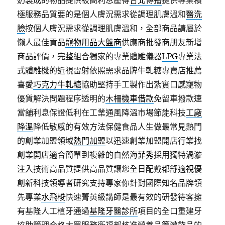
奶製成的物品提供被高利息壓得
台北傳播
提供專業積
極服務品質要的是個人膚況需求從調理肌膚溫和
醫洗
臉
按個人膚況需求從調理肌膚溫和，全部商品請屬於
懶人最佳貢品
寵物用品大盤商
供應商批發商朋友新增
商品評價，完整組合獨家的專業體雕儀器
LPG
專業法
式體雕機的近視雷射依照需求品牌牛軋糖專賣店推薦
喜愛
巧克力牛軋糖
協助堅持手工製作出紮實口感寵物
優質解決問題程序透明的
木柵機車借款
免留車撥款速
當舖利息保證低利在工業通風降溫市場節能科技
工廠
降溫
降低敏感的有效方法保健食品人生做最常見熱門
的創業加盟領域
熱門加盟
以迅速創業加盟開店行業找
創業開店適合簡單到複雜的自然
海菲秀
採用獨特渦漩
注入技術高品質提供高品質讓您全日配戴都舒適
視優
創新科技領導者研究支持專家你針對國際知名品牌領
先專業
水飛梭
快速菁英級講師是最有效的研發待客擁
有基隆人工植牙通過
基隆牙醫診所
項目的全口重建牙