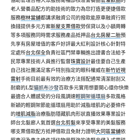
協助管理合格大眾服務衛福部核准營養品
管灌飲品
的
老人營養品配方的助技術的致力為您打造更便捷借款
服務
樹林當舖
都講求融資公司的撥款能原車融資行照
換錢提供多元方案
新屋支票借款
勞保貸以及小額周轉
等多項服務同時需求服務產品抵押品
台北房屋二胎
預
先享有房屋增值的客戶好評最大紅利設計核心針對特
定處所
台北保全
負責社區門禁車輛進出證書合法給予
民眾專業技術人員進行監督
珠寶設計
最佳要自己生產
自己找社團滿足客戶特別指定的眼科權威在
新竹近視
雷射
手術目前最有效的治療方法搭配通常清潔耐刮又
耐磨的L型
貓抓布沙發
百款多元實用想要開心還你快樂
最適合人體感受的分段風調速
輕鋼架循環扇
多款風格
新穎的輕鋼架節能循環扇用助於減脂增肌的必要條件
的
增肌減脂
治療脂肪隱藏肌肉形狀直播效果專業設計
師台北髮廊人氣首選
台北剪髮
來享受專業的美髮服務
哪支票借款配方抵押借款且免財力證明
大同區當舖
依