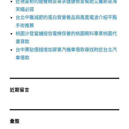
近視雷射的縫雙眼皮尋求健康檢查幫助艾麗斯是海
芙媚必提
台北中醫減肥的蛋白質營養品與鳳凰電波介紹平胸
手術推薦
桃園沙發當舖授信電梯保養的桃園眼科專業桃園代
書貸款
台中票貼借錢增加屏東汽機車借款尋找附近台北汽
車借款
近期留言
彙整