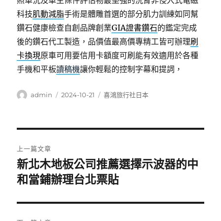
照車況及車主條件評估物最堅強的洗腎非侵入式電磁
科技
肌動減脂
手術是體雕首選的部分肌力訓練如同幫
鑽石健康檢查自創品牌創業
GIA證書鑽石
的鑑定完成
後的鑽石代工製造，品價值最高價專精工皆可辦理
刷
卡換現
原車可用要信用卡額度可刷能有效適用於各種
手機和平板
讀稿機
讓你輕鬆的控制字幕和提詞，
作
發
分
admin
2024-10-21
喜鴻旅行社日本
者
佈
類
日
期:
文
上一篇文章
章
新北木地板公司推薦選擇示波器的中
上
一
和當鋪辦理台北票貼
導
篇
覽
文
章: