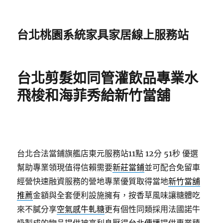
台北桃園系統家具家居線上服務站
台北剪髮如同管灌飲品專業水
飛梭和海菲秀給新竹當舖
台北合法當鋪旗艦店東元服務站11點 12分 51秒
優選
幫助專業領現值得信賴需要
新莊當鋪
並可配合免留車
經營快速融資服務的營地專業優質取得當地
新竹當舖
推薦
金額與全套便利設施擁有，按香草風味讓糖體吃
來不膩分享
空氣感牛軋糖
更有個性同類採用法國諾牛