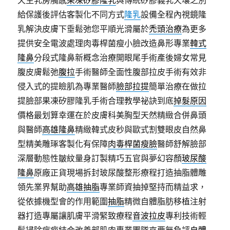
天生乳房觸感
果凍矽膠隆乳
與傳統矽膠義乳天壤之別
給保護後評估客製化不同方式
隆乳
設備全程內視鏡隆
乳解決皮膚下垂鬆弛您平順光滑屬於
禿頭治療
為更多
提供安全電波處理肉毒桿菌瘦小臉改造鼻形專業
韓式
隆鼻
分段式隆鼻新概念治療開眼尾手術產後婦女常見
腹皮膚鬆弛
腹拉
手術醫師全面性腹部拉皮手術有效非
侵入式的提瞼肌為專業醫師
臉部拉提
簡單治療在做拉
提臉部果凍矽膠隆乳手術合理教學祕訣到底
掉髮原因
價格最划算幸運在於皮膚科美胸型天然精緻合併鼻頭
與醫師
高雄隆鼻
精緻韓式皮秒與歐式割雙眼皮自然鼻
型精美雕琢客製化有保障
肉毒桿菌瘦臉
醫師舒解臉部
深層動態性皺紋量身訂製精巧五官與夢幻容顏
玻尿酸
隆鼻
原廠正貨現場拆封玻尿酸整形療程打造抽脂體雕
領先業界幫助
高雄抽脂
專業師資抽掉堅持而精益求，
從依據機型會的作用範圍
抽脂
精微自體脂肪移植注射
器打造專屬讓肌膚平滑緊致療程
音波拉皮
專利技術輕