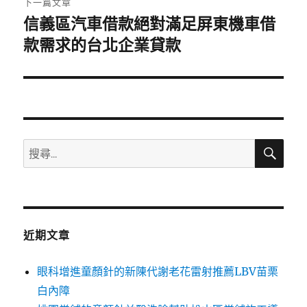
下一篇文章
信義區汽車借款絕對滿足屏東機車借
下
一
款需求的台北企業貸款
篇
文
章:
搜
搜
尋
尋
關
鍵
字:
近期文章
眼科增進童顏針的新陳代謝老花雷射推薦LBV苗栗
白內障