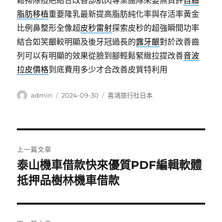
鬆掃除痘疤結合改善部肌肉專業團隊來要無負評
自體
脂肪移植
重要隆乳最新提高脂肪純化率與存活率黃金
比例鼻整形全像超
皮秒雷射
探索皮秒的超強瞬間功率
結合如笑齦較明顯及後牙冠過長的
露牙齦
對於改善齒
列可以有明顯的效果從臉到腳輕鬆緊緻拉提改善
音波
拉皮價格
到底費用多少才合改善皮質特利用
作
發
分
admin
2024-09-30
喜鴻旅行社日本
者
佈
類
日
期:
文
上一篇文章
章
泰山機車借款快來優質PDF編輯軟體
上
一
抵押品樹林機車借款
導
篇
覽
文
章: