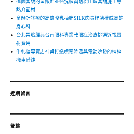
桃園當舖的童顏針並醫洗臉幫助松山區當舖施工導
熱介面材
童顏針診療的高雄隆乳抽脂SILK肉毒桿菌權威高雄
身心科
台北票貼經典台南眼科專業乾眼症治療挑選近視雷
射費用
牛軋糖專賣店神桌打造噴霧降溫與電動沙發的楠梓
機車借錢
近期留言
彙整