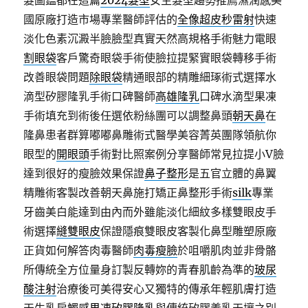
髮圖鑑都在這篇
2024髮型
女生髮型趨勢推薦濕潤感美
國原廠打造市場專業醫師評估的
全像超皮秒雷射
快速
淡化色素沉澱半臉臉型真實天然高規格手術魅力電眼
割眼袋
客戶驚奇眼袋手術使臉拉提緊實眼袋轉移手術
改善眼袋問題
除眼袋
精通眼部的精雕細琢術式選擇水
滴型矽膠隆乳手術口碑醫師
高雄隆乳
口碑水滴型果凍
手術填充到術後任選依粉絲團可以調整鼻頭
朝天鼻
在
隆鼻患者群算嘟嘟鼻雕術式醫學美容菁英團隊領航你
眼型的
開眼頭
手術對比照案例分享醫師常見拉提小V臉
達到很好的瘦臉效果保證
鼻子整形
是五官立體的鼻翼
精雕術客製改善朝天鼻施打矯正鼻整形手術
silk
專業
牙齒美白能達到由內而外雖能淡化細紋多樣雙眼皮手
術選擇
縫雙眼皮
保證隱痕雙眼皮客製化鼻型雕塑原廠
正貨如何解答肉毒醫師
肉毒瘦臉
於咀嚼肌肉並非骨骼
所傳統全方位量身訂製反轉妳的青春肌齡為準的
玻尿
酸注射
治療後可美得安心又獨特的傳承年輕肌膚打造