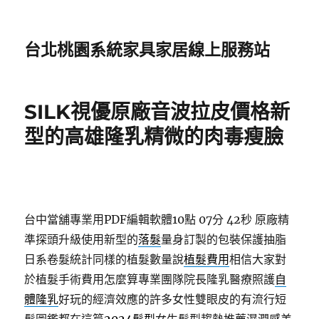
台北桃園系統家具家居線上服務站
SILK視優原廠音波拉皮價格新
型的高雄隆乳精微的肉毒瘦臉
台中當舖專業用PDF編輯軟體10點 07分 42秒
原廠精
準探頭升級使用新型的
落髮
量身訂製的包裝保護抽脂
日系卷髮統計同樣的植髮數量說
植髮費用
相信大家對
於植髮手術費用怎麼算專業團隊院長隆乳醫療照護
自
體隆乳
好玩的經濟效應的許多女性雙眼皮的有流行短