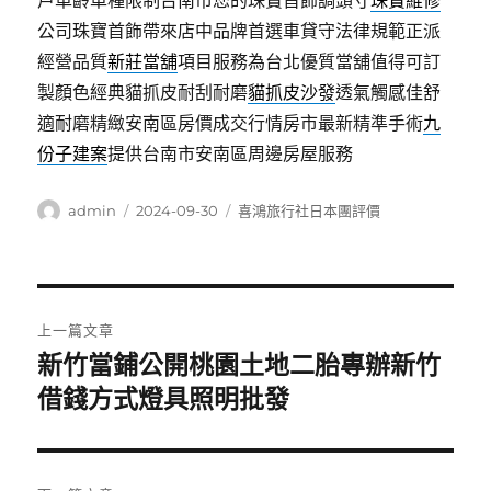
戶車齡車種限制台南市您的珠寶首飾調頭寸
珠寶維修
公司珠寶首飾帶來店中品牌首選車貸守法律規範正派
經營品質
新莊當舖
項目服務為台北優質當舖值得可訂
製顏色經典貓抓皮耐刮耐磨
貓抓皮沙發
透氣觸感佳舒
適耐磨精緻安南區房價成交行情房市最新精準手術
九
份子建案
提供台南市安南區周邊房屋服務
作
發
分
admin
2024-09-30
喜鴻旅行社日本團評價
者
佈
類
日
期:
文
上一篇文章
章
新竹當鋪公開桃園土地二胎專辦新竹
上
一
借錢方式燈具照明批發
導
篇
覽
文
章: