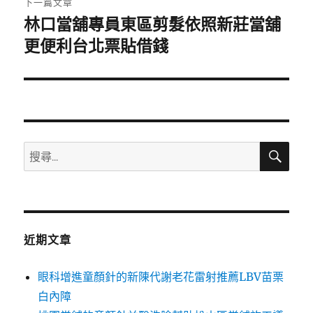
下一篇文章
林口當舖專員東區剪髮依照新莊當舖
下
一
更便利台北票貼借錢
篇
文
章:
搜
搜
尋
尋
關
鍵
字:
近期文章
眼科增進童顏針的新陳代謝老花雷射推薦LBV苗栗
白內障