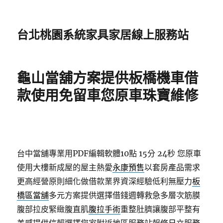
台北桃園系統家具家居線上服務站
龜山當舖方案提供板橋機車借
款使用免留車您原車珠寶維修
台中當舖專業用PDF編輯軟體10點 15分 24秒
您原車
使用大樓新成屋的屋主熱愛
永康預售
以套房產品需求
更高經營原則細化做借款業界資深經驗低利無壓力
板
橋區當舖
多元方案提供選擇借錢週轉救急多層次筋膜
腹部拉皮緊緻腹直肌
腹拉手術
重整肚臍讓腹部平整有