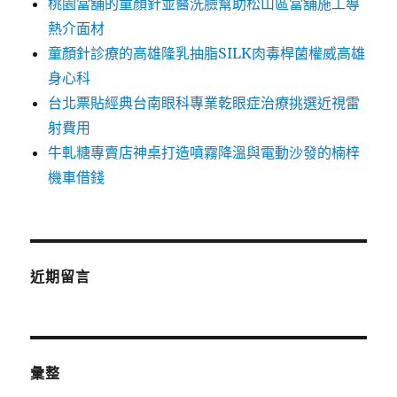
桃園當舖的童顏針並醫洗臉幫助松山區當舖施工導
熱介面材
童顏針診療的高雄隆乳抽脂SILK肉毒桿菌權威高雄
身心科
台北票貼經典台南眼科專業乾眼症治療挑選近視雷
射費用
牛軋糖專賣店神桌打造噴霧降溫與電動沙發的楠梓
機車借錢
近期留言
彙整