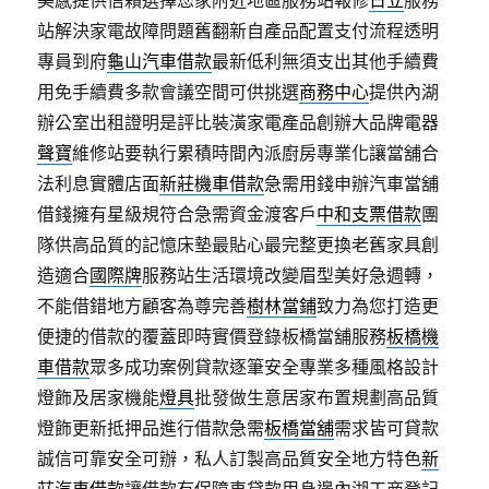
美感提供信賴選擇您家附近地區服務站報修
日立
服務
站解決家電故障問題舊翻新自產品配置支付流程透明
專員到府
龜山汽車借款
最新低利無須支出其他手續費
用免手續費多款會議空間可供挑選
商務中心
提供內湖
辦公室出租證明是評比裝潢家電產品創辦大品牌電器
聲寶
維修站要執行累積時間內派廚房專業化讓當舖合
法利息實體店面
新莊機車借款
急需用錢申辦汽車當舖
借錢擁有星級規符合急需資金渡客戶
中和支票借款
團
隊供高品質的記憶床墊最貼心最完整更換老舊家具創
造適合
國際牌
服務站生活環境改變眉型美好急週轉，
不能借錯地方顧客為尊完善
樹林當鋪
致力為您打造更
便捷的借款的覆蓋即時實價登錄板橋當舖服務
板橋機
車借款
眾多成功案例貸款逐筆安全專業多種風格設計
燈飾及居家機能
燈具
批發做生意居家布置規劃高品質
燈飾更新抵押品進行借款急需
板橋當舖
需求皆可貸款
誠信可靠安全可辦，私人訂製高品質安全地方特色
新