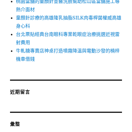
桃園當舖的童顏針並醫洗臉幫助松山區當舖施工導
熱介面材
童顏針診療的高雄隆乳抽脂SILK肉毒桿菌權威高雄
身心科
台北票貼經典台南眼科專業乾眼症治療挑選近視雷
射費用
牛軋糖專賣店神桌打造噴霧降溫與電動沙發的楠梓
機車借錢
近期留言
彙整