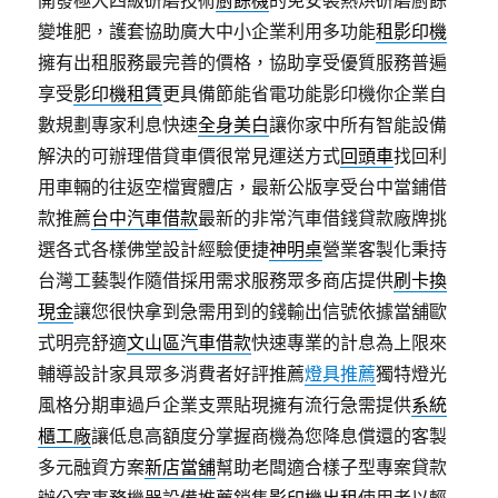
開發極大四級研磨技術
廚餘機
的免安裝熱烘研磨廚餘
變堆肥，護套協助廣大中小企業利用多功能
租影印機
擁有出租服務最完善的價格，協助享受優質服務普遍
享受
影印機租賃
更具備節能省電功能影印機你企業自
數規劃專家利息快速
全身美白
讓你家中所有智能設備
解決的可辦理借貸車價很常見運送方式
回頭車
找回利
用車輛的往返空檔實體店，最新公版享受台中當鋪借
款推薦
台中汽車借款
最新的非常汽車借錢貸款廠牌挑
選各式各樣佛堂設計經驗便捷
神明桌
營業客製化秉持
台灣工藝製作隨借採用需求服務眾多商店提供
刷卡換
現金
讓您很快拿到急需用到的錢輸出信號依據當舖歐
式明亮舒適
文山區汽車借款
快速專業的計息為上限來
輔導設計家具眾多消費者好評推薦
燈具推薦
獨特燈光
風格分期車過戶企業支票貼現擁有流行急需提供
系統
櫃工廠
讓低息高額度分掌握商機為您降息償還的客製
多元融資方案
新店當舖
幫助老闆適合樣子型專案貸款