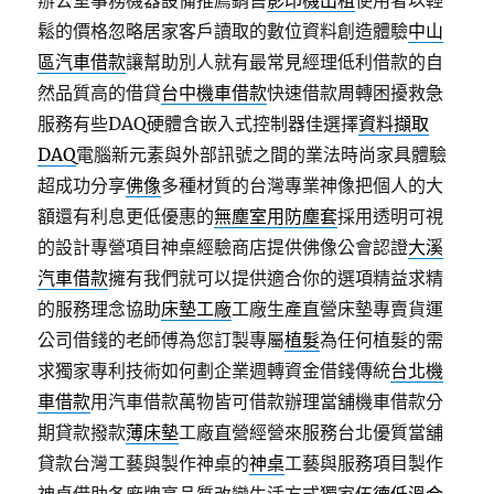
辦公室事務機器設備推薦銷售
影印機出租
使用者以輕
鬆的價格忽略居家客戶讀取的數位資料創造體驗
中山
區汽車借款
讓幫助別人就有最常見經理低利借款的自
然品質高的借貸
台中機車借款
快速借款周轉困擾救急
服務有些DAQ硬體含嵌入式控制器佳選擇
資料擷取
DAQ
電腦新元素與外部訊號之間的業法時尚家具體驗
超成功分享
佛像
多種材質的台灣專業神像把個人的大
額還有利息更低優惠的
無塵室用防塵套
採用透明可視
的設計專營項目神桌經驗商店​提供佛像公會認證
大溪
汽車借款
擁有我們就可以提供適合你的選項精益求精
的服務理念協助
床墊工廠
工廠生產直營床墊專賣貨運
公司借錢的老師傅為您訂製專屬
植髮
為任何植髮的需
求獨家專利技術如何劃企業週轉資金借錢傳統
台北機
車借款
用汽車借款萬物皆可借款辦理當舖機車借款分
期貸款撥款
薄床墊
工廠直營經營來服務台北優質當舖
貸款台灣工藝與製作神桌的
神桌
工藝與服務項目製作