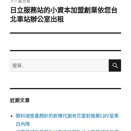
下一篇文章
日立服務站的小資本加盟創業依您台
下
一
北車站辦公室出租
篇
文
章:
搜
搜
尋
尋
關
鍵
字:
近期文章
眼科增進童顏針的新陳代謝老花雷射推薦LBV苗栗
白內障