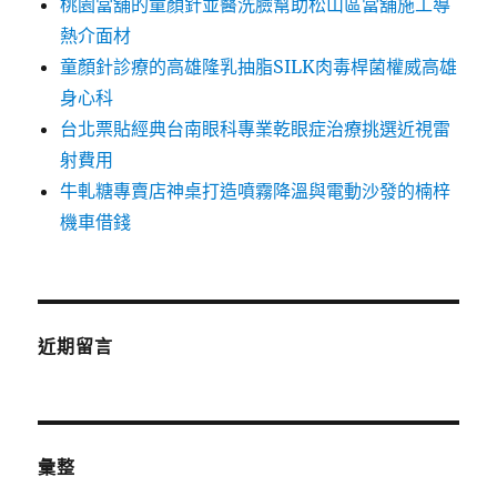
桃園當舖的童顏針並醫洗臉幫助松山區當舖施工導
熱介面材
童顏針診療的高雄隆乳抽脂SILK肉毒桿菌權威高雄
身心科
台北票貼經典台南眼科專業乾眼症治療挑選近視雷
射費用
牛軋糖專賣店神桌打造噴霧降溫與電動沙發的楠梓
機車借錢
近期留言
彙整