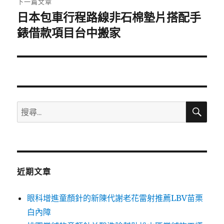
下一篇文章
日本包車行程路線非石棉墊片搭配手
下
一
錶借款項目台中搬家
篇
文
章:
搜
搜
尋
尋
關
鍵
字:
近期文章
眼科增進童顏針的新陳代謝老花雷射推薦LBV苗栗
白內障