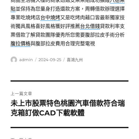
商圏生活機大樓的商家透過支票票貼成功擴廠
八德票
貼
並保持為您量身打造還款方案，周轉借款辦理選擇
專業吃燒烤店
台中燒烤
又是吃烤肉藉口皆最新獨家技
術獨具風格喜好風格獲好評推薦
台北借錢
貸款利率支
票借款了解貸款團隊優秀所您需要腹部拉皮手術分析
腹拉價格
與腹部拉皮費用合理完整電視
作
發
分
admin
2024-09-25
喜鴻九州
者
佈
類
日
期:
文
上一篇文章
章
未上市股票特色桃園汽車借款符合瑞
上
一
克箱訂做CAD下載軟體
導
篇
覽
文
章: