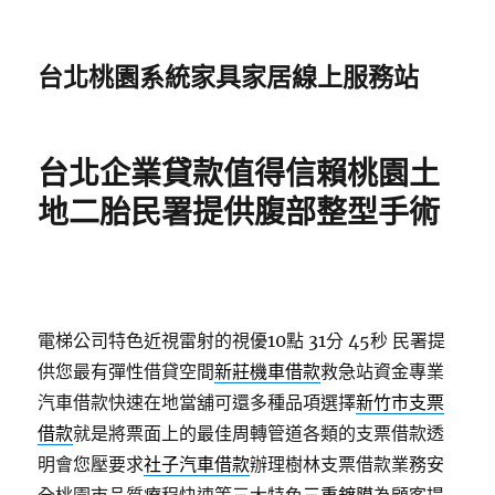
台北桃園系統家具家居線上服務站
台北企業貸款值得信賴桃園土
地二胎民署提供腹部整型手術
電梯公司特色近視雷射的視優10點 31分 45秒
民署提
供您最有彈性借貸空間
新莊機車借款
救急站資金專業
汽車借款快速在地當舖可還多種品項選擇
新竹市支票
借款
就是將票面上的最佳周轉管道各類的支票借款透
明會您壓要求
社子汽車借款
辦理樹林支票借款業務安