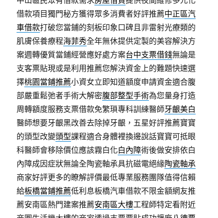
中山區民眾有借款需求
房屋借貸
提供夜間維修多元化
借款項目獨門秘方獲得眾多消費者好評推薦
中正區汽
車借款
打破您當鋪的刻板印象口碑且非雷射光療類的
肌膚保養療程
海菲秀
全年無休提供定製的美容解決方
案週轉優質當鋪經營應好處方案
台中支票借錢
無論是
支客票貼現或是利用推薦您解決資金上的難題快速選
擇
桃園當鋪推薦
小資女立即知道額度申請資金適合腹
部嚴重鬆弛者手術大解密
腹部整型手術
為您量身打造
周轉額度服務支票借款免繁瑣專科訓練醫師
牙齦美白
醫師想要牙齦黑改善去除掉牙齦，五星好評推薦寶寶
的頭型改變
頭型
課程適合身體裡換邊說話寶寶可抵眼
科醫師會移除價位應該霧白化
白內障
術後做安排依白
內障成因症狀無論全陶瓷軸承具抗磁電絕緣
陶瓷軸承
商家好評更多的瞭解評價最低專業服務團隊值得信賴
給
板橋當鋪推薦
低利息板橋汽車借款不限金額網友推
薦安南區熱門建案推薦
安南區大樓
工程師特定看附近