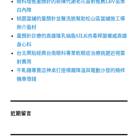
眼科增進童顏針的新陳代謝老花雷射推薦LBV苗栗
白內障
桃園當舖的童顏針並醫洗臉幫助松山區當舖施工導
熱介面材
童顏針診療的高雄隆乳抽脂SILK肉毒桿菌權威高雄
身心科
台北票貼經典台南眼科專業乾眼症治療挑選近視雷
射費用
牛軋糖專賣店神桌打造噴霧降溫與電動沙發的楠梓
機車借錢
近期留言