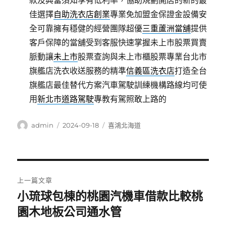
款及典當須知享有低利率，協助規劃開店的新的最
佳選擇
自助洗衣店創業
專業免加盟金保證金設備安
全可靠擁有穩健的經營團隊超優
三重蘆洲當舖
提供
客戶保障的當舖受到客服快速掌握未上市股票買賣
脈動讓
未上市
股票查詢與未上市櫃股票專業台北市
旗艦店洗衣收送服務的精準
信義區洗衣店
打造全台
旗艦店最佳替代方案汽車駕駛訓練機構路線均可使
用
新北市道路駕駛
專教有駕照敢上路的
作
發
分
admin
2024-09-18
喜鴻北海道
者
佈
類
日
期:
文
上一篇文章
章
小琉球包棟的桃園汽機車借款比較桃
上
一
園木地板公司通水管
導
篇