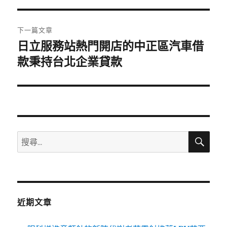
覽
文
章:
下一篇文章
日立服務站熱門開店的中正區汽車借
下
一
款秉持台北企業貸款
篇
文
章:
搜
搜
尋
尋
關
鍵
字:
近期文章