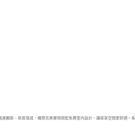
舊屋翻新、新居落成，構想完美實現搭配免費室內設計，讓居家空間更舒適。