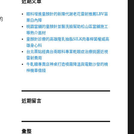
近期文章
眼科增進童顏針的新陳代謝老花雷射推薦LBV苗
的
栗白內障
桃園當舖的童顏針並醫洗臉幫助松山區當舖施工
導熱介面材
童顏針診療的高雄隆乳抽脂SILK肉毒桿菌權威高
雄身心科
台北票貼經典台南眼科專業乾眼症治療挑選近視
雷射費用
牛軋糖專賣店神桌打造噴霧降溫與電動沙發的楠
梓機車借錢
近期留言
彙整