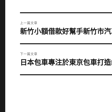
文
上一篇文章
章
新竹小額借款好幫手新竹市汽
上
一
導
篇
覽
文
下一篇文章
章:
日本包車專注於東京包車打造
下
一
篇
文
章: