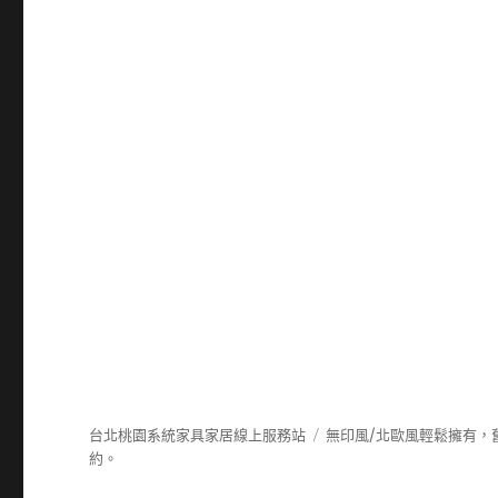
台北桃園系統家具家居線上服務站
無印風/北歐風輕鬆擁有，
約。