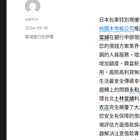
作
admin
日本包車特別視優特
者
發
2024-09-18
桃園木地板公司
推
佈
分
喜鴻旅行社評價
當舖
在銀行申辦現
日
類
您的借錢方案業界
期:
鋼的人員服務，增
增加額度，典當新
用，風險高利貸無
生活最安全傳遞幸
週轉上的問題
永和
理台北
士林當舖
利
衣店
完全顛覆了大
您安全有保障的借
場評估方面借款族
器解決注意借款專