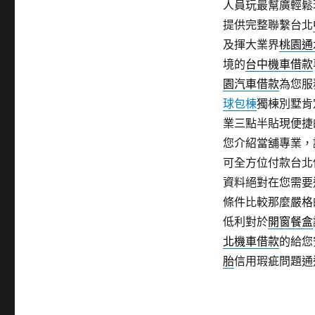
人員玩最幫廣輕鬆
提供完整聯繫台北
及揮大業界
桃園通
境的
台中機車借款
園汽車借款
為您服
球包棟
獨棟別墅肯
業三點半貼現便捷
您介紹當舖專業，
可全方位付款台北
資料絕對在您需要
條件比較那麼嚴格
低利對於
開窗餐盒
北機車借款
的給您
胎
信用瑕疵問題通