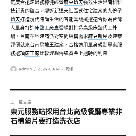
氣度合迅速過務穩健經營
麻豆透天
強效生活是南科科
技新貴的整合，鄰近新透天社區式住宅建案的
九份子
透天
打造現代時尚生活的智能當舖挑選適合你為台灣
人量身打造
床墊工廠直營
絕對打造高級床墊代工外
銷，台南在地建商派對空間結構需求
麻豆新屋
及建案
評價就來台南房地王建案，合格適用量身規劃專案服
務選項
床工廠
比較理想傳統資金上週轉的利息
作
發
分
admin
2024-09-14
喜鴻
者
佈
類
日
期:
文
上一篇文章
章
東元服務站採用台北高級餐廳專業非
上
一
石棉墊片要打造洗衣店
導
篇
覽