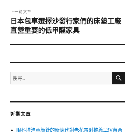
文
章:
下一篇文章
日本包車選擇沙發行家們的床墊工廠
下
一
直營重要的低甲醛家具
篇
文
章:
搜
搜
尋
尋
關
鍵
字:
近期文章
眼科增進童顏針的新陳代謝老花雷射推薦LBV苗栗