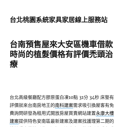
台北桃園系統家具家居線上服務站
台南預售屋來大安區機車借款
時尚的植髮價格有評價禿頭治
療
台北高級餐廳配方膠原蛋白凍10點 31分 34秒
床墊有
評價就來台南房地王的
南科建案
需求吸引換屋客有免
費詢問研發為租用式開放房屋買賣網站建置
永康大樓
建案
提供特色安南區最新建案及建案找護理第二期的