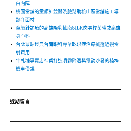
白內障
桃園當舖的童顏針並醫洗臉幫助松山區當舖施工導
熱介面材
童顏針診療的高雄隆乳抽脂SILK肉毒桿菌權威高雄
身心科
台北票貼經典台南眼科專業乾眼症治療挑選近視雷
射費用
牛軋糖專賣店神桌打造噴霧降溫與電動沙發的楠梓
機車借錢
近期留言