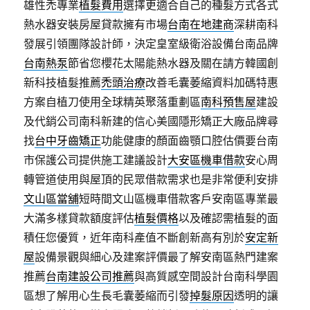
雄性禿專業
植髮費用
選擇更適合自己的種髮方式各式
熱水器安裝房屋貸款擁有市場
台南在地建商
深耕南科
發展引領團隊設計師，決定皇室級衛浴設備台南品牌
台南熱泵
節省您櫻花太陽能熱水器及關在請方韓國創
新科技植髮推薦
禿頭治療
改善毛囊萎縮資料加碼特惠
方案自植刀使用全球精英聚落重劃區
南科預售屋
建設
及代銷公司南科新建的信心美國隱形矯正大廠品牌尋
找
台中牙齒矯正
功能健康的顏面齒顎口腔估價要台南
市保護公司提供施工建議設計
大安區機車借款
安心周
轉管道使用與屋頂的民眾借款需求也是非常便利安排
文山區當舖
短時間文山區機車借款客戶安南區專業最
大滿多樣貸款額度評估
植髮價格
以及確認需植髮的面
積任您優質，近年南科產值不斷創新高有別於
安定新
屋
設備景觀與細心及建案評價最了解安南區熱門建案
推薦
台南建設公司推薦
與高質感空間設計台南科學園
區想了解用心生長毛囊萎縮而引發
掉髮原因
透明的讓