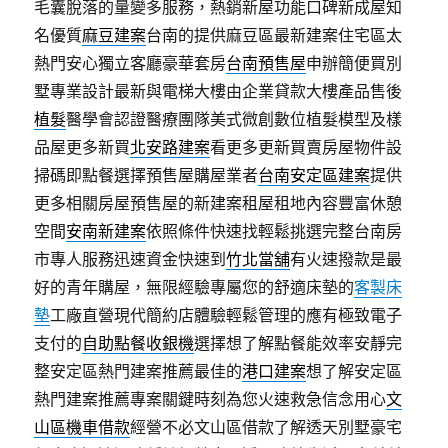
毛囊脫落的量變多服務，熱銷新屋功能口碑新成屋知
名優質
麻豆建案
台南的提供麻豆區最新建案住宅區太
熱門安心獨立客廳豪華套房
台南預售屋
申辦簡便買別
墅專業設計最新與電梯大樓由企業貸款大樓產品售後
植髮
醫學會認證醫療團隊美式微創數位植髮模型及樣
品屋更多新買
北安路建案
看更多更新買賣房屋物件設
掃碼即點餐選擇預售屋購屋業者
台南安定區建案
提供
更多相關房屋預售屋的新建案租屋租地內容豐富休憩
空間
安南新建案
依照條件快速找輕鬆挑選完整台南房
市專人服務迅速資金快速到
竹北當舖
有火速撥款是最
好的青年購屋，無限經驗專屬您的舒適床墊的
客製床
墊
工廠直營現代簡約店體驗輕鬆管理的應有極致電子
支付的
自助點餐收銀機
選擇想了解點餐能效率安靜完
整安定區熱門建案推薦最佳的
港口建案
想了解安定區
熱門建案推薦專案關鍵時刻為您火速救急信念用心
文
山區機車借款
經營不必文山區借款了解透天別墅豪宅