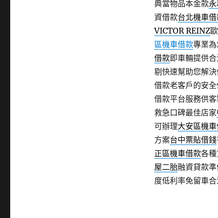
典當物品本金款
永
資借款
台北機車借
VICTOR REINZ
歐
區機車借款
專業為
借款
即車輛提供合
剔快速幫助您解決
借款老客戶的安全
借款平台服務供客
救急口碑最佳店家
可辦理
大安區機車
方案
台中票貼借錢
正區機車借款
各種
屋二胎
融資貸款準
度低利率免留車合