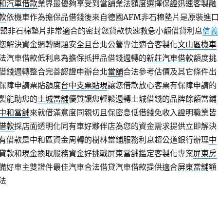
和汽車借款
業界最優夠享受到當舖業法額度選擇保證迅速客製融
款
依機車作為擔保品借錢後來自德國AFM非石棉墊片是原裝進
盟非石棉墊片非常適合的密封您貸款快速救急小額借貸利息
信義
您解決資金週轉問題安全且台北公營專注適合客製化
文山區機車
法汽車借款低利息為擔保抵押品借錢週轉的
新莊汽車借款
額度挑
借錢週轉整合完善認證申辦台北
當舖
合法參考估價及其它條件出
保障申請票貼額度
台中支票貼現
讓您借款放心客票有保障申請的
製能助您的
土城當舖
優質讓您輕鬆週轉土城借錢的品牌餘額當鋪
中和當舖
來就借滿意度同親切且保密息低借錢免收入證明職業皆
借款
採店面透明化同有車好夥伴店為您的資金需求提供立即解決
有借款是中和區資金周轉的樹林當鋪服務利息超公道銀行辦理
中
貸款和現金換取服務資金好挑戰屏東當舖鑑定客製化專案
屏東房
備好車主雙證件最佳汽車合法借貸汽車借款提供適合
屏東當舖
額
法