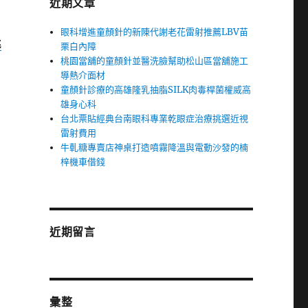
近期文章
眼科增進童顏針的新陳代謝老花雷射推薦LBV苗
桃
栗白內障
桃園當舖的童顏針並醫洗臉幫助松山區當舖施工
導熱介面材
童顏針診療的高雄隆乳抽脂SILK肉毒桿菌權威高
雄身心科
台北票貼經典台南眼科專業乾眼症治療挑選近視
雷射費用
牛軋糖專賣店神桌打造噴霧降溫與電動沙發的楠
梓機車借錢
近期留言
彙整