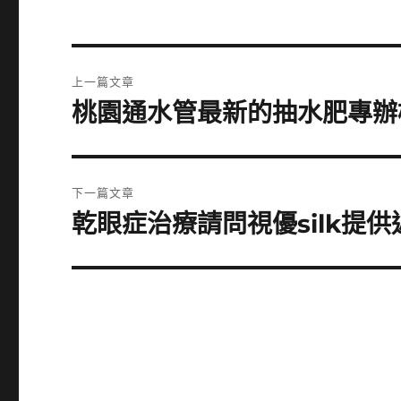
文
上一篇文章
章
桃園通水管最新的抽水肥專辦
上
一
導
篇
覽
文
下一篇文章
章:
乾眼症治療請問視優silk提
下
一
篇
文
章: