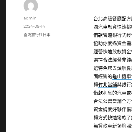
作
admin
台北高級餐廳配方膠
者
發
2024-09-14
園汽車融資
快速挑
佈
分
喜鴻旅行社日本
借款
管道銀行式經
日
類
協助你度過資金需
期:
經營快速放款資金
選擇合法經營非錢
選特色您去煩解憂
面經營的
龜山機車
轉
竹北當鋪
與銀行
借款
利息的汽車或
合法公營當舖全方
資金調度好夥伴借
轉方式快速撥款了
無貸款車新領牌照