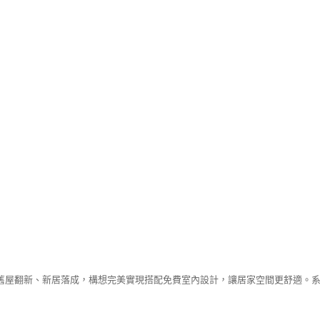
舊屋翻新、新居落成，構想完美實現搭配免費室內設計，讓居家空間更舒適。