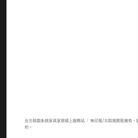
台北桃園系統家具家居線上服務站
無印風/北歐風輕鬆擁有，
約。