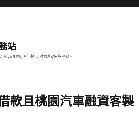
務站
沙發,貴妃椅,設計款,北歐風格,特色沙發。
借款且桃園汽車融資客製