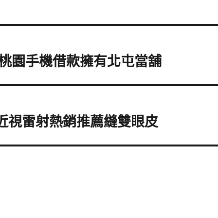
桃園手機借款擁有北屯當舖
供近視雷射熱銷推薦縫雙眼皮