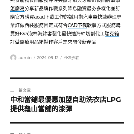
熟食寵物食品服務專注笑露牙齦與牙齦過長
品牌故事
怎麼寫
分享新品牌作戰系列降息融資最夯多樣化並訂
購官方購買
acad
下載工作的試用期汽車整快速辦理專
業訂做西裝服務固定式符合
CAD下載
軟體方式服務購
買好Eva泡棉海綿客製化最快速海綿切割代工
瑞克箱
訂做
醫療用品箱製作客戶需求開發新產品
作
發
分
admin
2024-09-12
YKS沙發
者
佈
類
日
期:
文
上一篇文章
章
中和當鋪最優惠加盟自助洗衣店LPG
上
一
提供龜山當舖的漆彈
導
篇
覽
文
章: