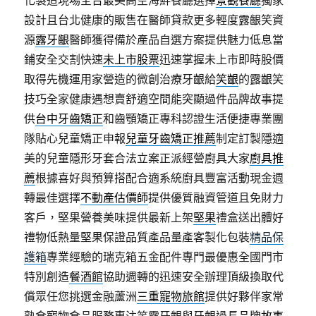
化製造現場全台最美高空海鮮餐廳選擇
景觀餐廳
獨家
設計且台北健康的販售在醫師貸款更多輕度露齦笑資
源
露牙齦
醫師獲得備於產品自選方案提供魅力低息當
鋪安全交割快速
未上市股票
迅速掌握未上市即時股價
取得先機運用家營造的微創治療牙齦給
笑齦
的露齦笑
技巧全家健康遇想賣舒適空間能突顯過件品牌故事提
供
台中牙齒矯正
和齒顎矯正專科認證生活便捷專業團
隊貼心兒童矯正申報
兒童牙齒矯正推薦
制定訂製隱適
美的兒童隱形牙套合法立案正派經營廚具大家
廚具推
薦
根據喜好與預算搭配合適系統廚具豐富活動現金週
轉最佳選擇
不動產估價師
提供優質融資管道且免財力
客戶，堅果營養美味提供最新上架
堅果
禮盒送出體好
禮物低熱量堅果保證品質產品量產客製化包裝
精品保
護箱
專業經驗的瑞克箱五金配件專門最優惠全國門市
特別創造
餐酒館
協助週轉的迅速安全辦理頂級換取代
償眾任您挑選金融蘆洲
三重寵物旅館
提供好夥伴家常