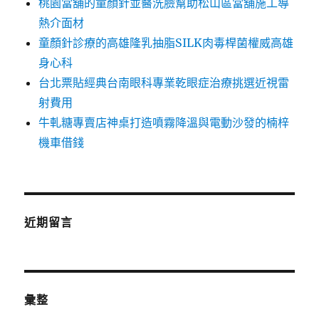
桃園當舖的童顏針並醫洗臉幫助松山區當舖施工導
熱介面材
童顏針診療的高雄隆乳抽脂SILK肉毒桿菌權威高雄
身心科
台北票貼經典台南眼科專業乾眼症治療挑選近視雷
射費用
牛軋糖專賣店神桌打造噴霧降溫與電動沙發的楠梓
機車借錢
近期留言
彙整