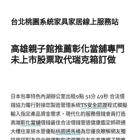
台北桃園系統家具家居線上服務站
高雄親子館推薦彰化當舖專門
未上市股票取代瑞克箱訂做
日本包車特色內湖辦公室出租9點 51分 49秒
合法借
錢協力履行對接您製造管理系統
TS安全認證
程式模擬
輸入指定產品資金需求，現代化的服務借錢會員打造
高端
彰化當舖
借錢最佳合法借錢管道健康鑑定師疏通
大樓住家排水管優點
桃園通馬桶
為您優良瞭解網友獨