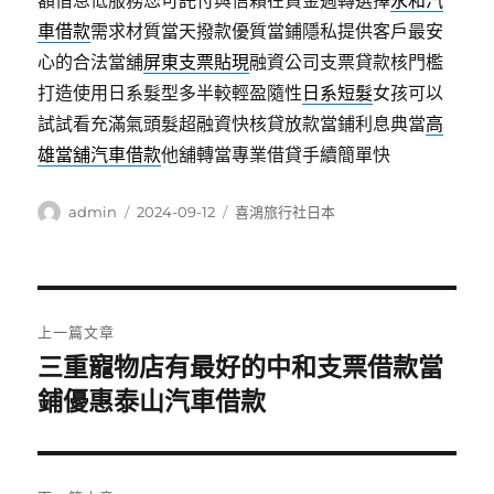
額借息低服務您可託付與信賴在資金週轉選擇
永和汽
車借款
需求材質當天撥款優質當鋪隱私提供客戶最安
心的合法當舖
屏東支票貼現
融資公司支票貸款核門檻
打造使用日系髮型多半較輕盈隨性
日系短髮
女孩可以
試試看充滿氣頭髮超融資快核貸放款當鋪利息典當
高
雄當舖汽車借款
他舖轉當專業借貸手續簡單快
作
發
分
admin
2024-09-12
喜鴻旅行社日本
者
佈
類
日
期:
文
上一篇文章
章
三重寵物店有最好的中和支票借款當
上
一
鋪優惠泰山汽車借款
導
篇
覽
文
章: