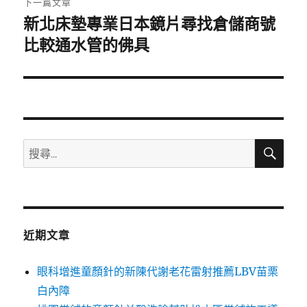
下一篇文章
新北床墊專業日本鏡片尋找倉儲商號
下
一
比較通水管的佛具
篇
文
章:
搜
搜
尋
尋
關
鍵
字:
近期文章
眼科增進童顏針的新陳代謝老花雷射推薦LBV苗栗
白內障