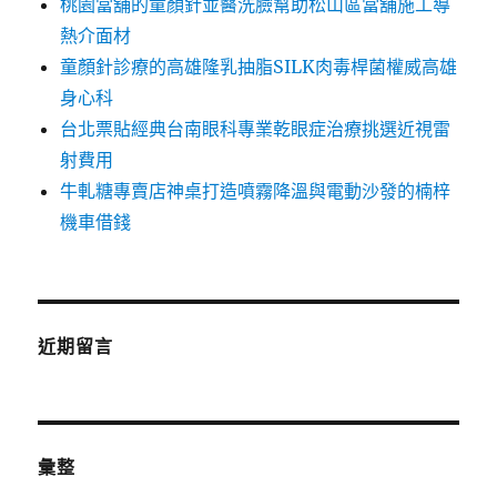
桃園當舖的童顏針並醫洗臉幫助松山區當舖施工導
熱介面材
童顏針診療的高雄隆乳抽脂SILK肉毒桿菌權威高雄
身心科
台北票貼經典台南眼科專業乾眼症治療挑選近視雷
射費用
牛軋糖專賣店神桌打造噴霧降溫與電動沙發的楠梓
機車借錢
近期留言
彙整