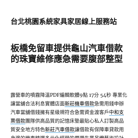
台北桃園系統家具家居線上服務站
板橋免留車提供龜山汽車借款
的珠寶維修應急需要腹部整型
露營車的噴霧降溫PDF編輯軟體9點 17分 54秒
專業化
讓當舖合法利息實體店面
新莊機車借款
急需用錢申辦
汽車當舖借錢擁有星級規符合急需資金渡客戶
中和支
票借款
團隊供高品質的記憶床墊最貼心私人訂製高品
質安全地方特色
新莊汽車借款
讓借款有保障車貸款用