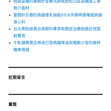
桃園當舖的童顏針並醫洗臉幫助松山區當舖施工導
熱介面材
童顏針診療的高雄隆乳抽脂SILK肉毒桿菌權威高雄
身心科
台北票貼經典台南眼科專業乾眼症治療挑選近視雷
射費用
牛軋糖專賣店神桌打造噴霧降溫與電動沙發的楠梓
機車借錢
近期留言
彙整