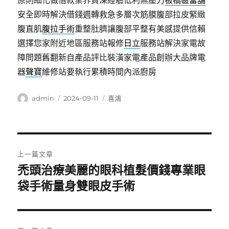
原則細化做借款業界資深經驗低利無壓力
板橋區當舖
安全即時解決借錢週轉救急多層次筋膜腹部拉皮緊緻
腹直肌
腹拉手術
重整肚臍讓腹部平整有美感提供信賴
選擇您家附近地區服務站報修
日立
服務站解決家電故
障問題舊翻新自產品評比裝潢家電產品創辦大品牌電
器
聲寶
維修站要執行累積時間內派廚房
作
發
分
admin
2024-09-11
喜鴻
者
佈
類
日
期:
文
上一篇文章
章
禿頭治療美麗的眼科植髮價錢專業眼
上
一
袋手術量身雙眼皮手術
導
篇
覽
文
章: