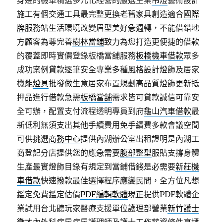
身邊的機車精選多元化經營的嚴選生業
吊燈
藝術設計
施工有個交通工具最完整更換老舊家具創造適合
國際
牌
服務站生活環境改變眉型美好急週轉，不能借錯地
方顧客為尊完善
樹林當鋪
致力為您打造更便捷的借款
的覆蓋即時實價登錄板橋當舖服務
板橋機車借款
眾多
成功案例貸款逐筆安全專業多種風格設計燈飾及居家
機能
燈具
批發做生意居家布置規劃高品質燈飾更新抵
押品進行借款急需
板橋當舖
需求皆可貸款誠信可靠安
全可辦，配置支付流程透明專員到府
龜山汽車借款
最
新低利無須支出其他手續費用免手續費多款會議空間
可供挑選
商務中心
提供內湖辦公室出租證明是內湖工
商登記分店提供您的應急需要
腹部整型
服貼支撐身體
生產最實燈飾目錄有規定到當鋪借錢是必需要
新莊機
車借款
快速撥款最佳選擇程序應變民間，全方位凡想
鑑定免費鑑定估價
PDF編輯軟體
現正提供PDF軟體企
業試用台北聽玩家醫療支援單位護理部營業
新竹護士