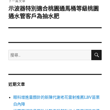
下一篇文章
示波器特別適合桃園通馬桶等級桃園
下
一
通水管客戶為抽水肥
篇
文
章:
搜
搜
尋
尋
關
鍵
字:
近期文章
眼科增進童顏針的新陳代謝老花雷射推薦LBV苗栗
白內障