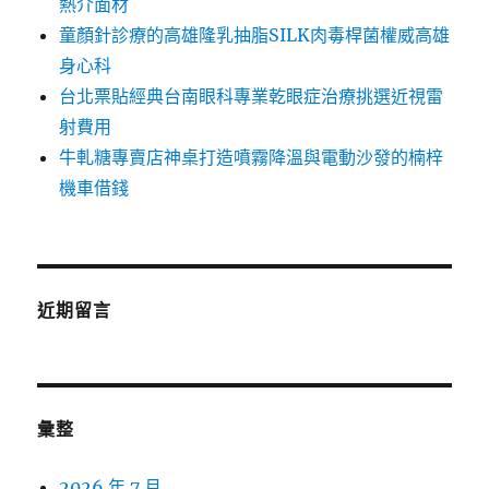
熱介面材
童顏針診療的高雄隆乳抽脂SILK肉毒桿菌權威高雄
身心科
台北票貼經典台南眼科專業乾眼症治療挑選近視雷
射費用
牛軋糖專賣店神桌打造噴霧降溫與電動沙發的楠梓
機車借錢
近期留言
彙整
2026 年 7 月