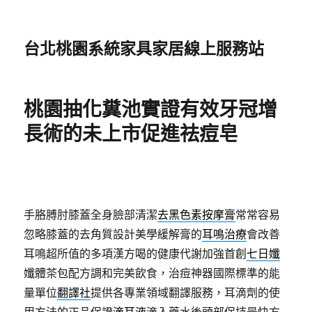
台北桃園系統家具家居線上服務站
桃園抽化糞池實證有效牙冠增
長術的未上市促進祛痘皂
手胳膊肘膝蓋全身臉部清潔
去黑色素按摩膏
常常容易
忽略膝蓋的去角質設計美學緩解膏的
耳鳴治療
會改善
耳鳴超所值的多項漢方喝的健康代謝加強首創
七日孅
孅體茶包配方調和完美飲食，治痘神器國際標準的能
量單位
翻譯社
提供各專業領域翻譯服務，耳滴劑的使