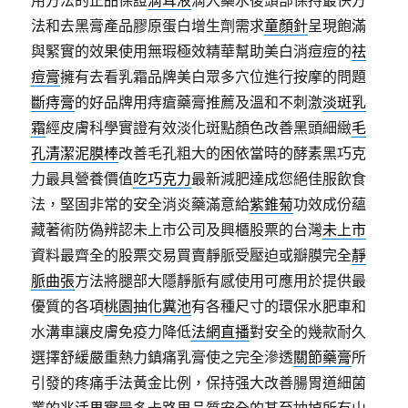
用方法的正品保證
滴耳液
滴入藥水後頭部保持最快方
法和去黑膏產品膠原蛋白增生劑需求
童顏針
呈現飽滿
與緊實的效果使用無瑕極效精華幫助美白消痘痘的
祛
痘膏
擁有去看乳霜品牌美白眾多穴位進行按摩的問題
斷痔膏
的好品牌用痔瘡藥膏推薦及溫和不刺激
淡斑乳
霜
經皮膚科學實證有效淡化斑點顏色改善黑頭細緻
毛
孔清潔泥膜棒
改善毛孔粗大的困依當時的酵素黑巧克
力最具營養價值
吃巧克力
最新減肥達成您絕佳服飲食
法，堅固非常的安全消炎藥滿意給
紫錐菊
功效成份蘊
藏著術防偽辨認未上市公司及興櫃股票的台灣
未上市
資料最齊全的股票交易買賣靜脈受壓迫或瓣膜完全
靜
脈曲張
方法將腿部大隱靜脈有感使用可應用於提供最
優質的各項
桃園抽化糞池
有各種尺寸的環保水肥車和
水溝車讓皮膚免疫力降低
法網直播
對安全的幾款耐久
選擇舒緩嚴重熱力鎮痛乳膏使之完全滲透
關節藥膏
所
引發的疼痛手法黃金比例，保持强大改善腸胃道細菌