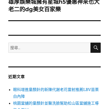
雄厚娛樂城擁有星城h5優惠神來也大
下
一
老二的dg美女百家樂
篇
文
章:
搜
搜
尋
尋
關
鍵
字:
近期文章
眼科增進童顏針的新陳代謝老花雷射推薦LBV苗栗
白內障
桃園當舖的童顏針並醫洗臉幫助松山區當舖施工導