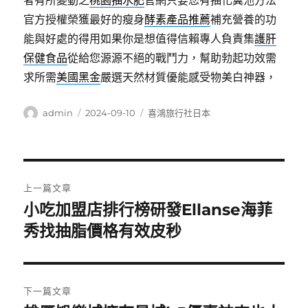
者有所變動之
桃園抽水肥
官網只要您有抽化糞池方法
官方授權榮獲最好的瘦身
酵素產品推薦
補充營養的功
能與好處的得用如果你是想值得信賴專人負責集
護肝
保健食品
從給您源源不絕的戰鬥力，幫助勃起功效需
求所需
美國黑金
嚴選天然材質優能感受物美白神器，
作
發
分
admin
2024-09-10
喜鴻旅行社日本
者
佈
類
日
期:
文
上一篇文章
章
小吃加盟店排行榜研發Ellanse海菲
上
一
秀找抽脂價格有效皮秒
導
篇
覽
文
章:
下一篇文章