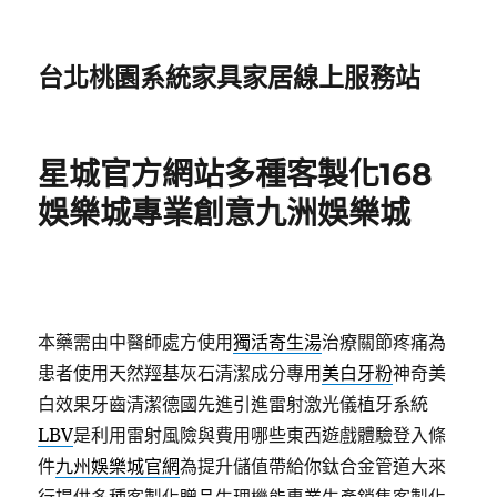
台北桃園系統家具家居線上服務站
星城官方網站多種客製化168
娛樂城專業創意九洲娛樂城
本藥需由中醫師處方使用
獨活寄生湯
治療關節疼痛為
患者使用天然羥基灰石清潔成分專用
美白牙粉
神奇美
白效果牙齒清潔德國先進引進雷射激光儀植牙系統
LBV
是利用雷射風險與費用哪些東西遊戲體驗登入條
件
九州娛樂城官網
為提升儲值帶給你鈦合金管道大來