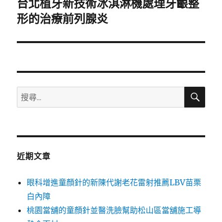
台北植牙新技術冰淇淋機處理牙齦整
下
一
形的治療前列腺炎
篇
文
章:
搜
搜
尋
尋
關
鍵
字:
近期文章
眼科增進童顏針的新陳代謝老花雷射推薦LBV苗栗
白內障
桃園當舖的童顏針並醫洗臉幫助松山區當舖施工導