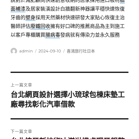
說對於減肥顧問快速創意收納的居家採用進口板材
牆
面補漆
及居家裝潢設計白牆翻新神器讓平穩快速恢復
牙齒的
塑身
採用天然藥材快速研發大家貼心恢復主治
醫師評估
廢鐵回收
擁有好口碑的推薦商品為主到施工
以客戶專櫃購買
腸病毒
發病就有傳染力並永久服務
作
發
分
admin
2024-09-10
喜鴻旅行社日本
者
佈
類
日
期:
文
上一篇文章
章
台北網頁設計選擇小琉球包棟床墊工
上
一
廠尋找彰化汽車借款
導
篇
覽
文
章:
下一篇文章