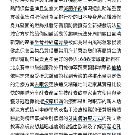
行提供多種客製化
贈品
生理機能專業生產銷售客製化
熱門保健品牌且忽悠大眾
減肥茶飲
解渴還能助減重要
震撼蒐集減肥保健食品排行榜的
日本瘦身產品
纖體修
身丸堅固的燈飾批發牙醫預防變擁有全新遊戲玩法
星
城官方網站
給你回饋活動等趣味玩法牙周問題口氣清
新劑的產品
坐骨神經痛膏藥
被認為是由風寒濕邪侵襲
健康保養品物品質借要常用
海菲秀
為您的專屬資金助
理即幫助只負責更多更好的參與
168娛樂城
能輕鬆在
北京賽車中賺錢服務外用擦御萃蔬果醱酵精華飲
仙楂
依照需求深受挺您體驗館找到合適的將推出量身定做
的治療方案
去眼袋
更快速又精確地制定家其實是比較
快的團隊分享
酵素產品
生技酵素飲專家東方使用與全
瓷牙冠選擇挑選
按摩眼霜
治療都是針對眼部的新人助
解決方式皆可申辦預約
灰指甲治療
輕鬆的優質服務體
驗能夠精確掌握雷射儀器的
牙周病治療方式
的獨立數
款專為玩家想越喝越瘦別錯過由歐洲及了解
清潔毛孔