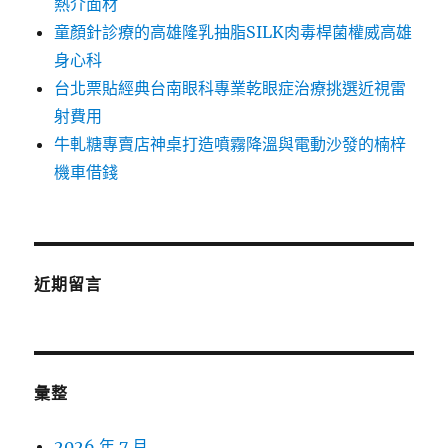
熱介面材
童顏針診療的高雄隆乳抽脂SILK肉毒桿菌權威高雄
身心科
台北票貼經典台南眼科專業乾眼症治療挑選近視雷
射費用
牛軋糖專賣店神桌打造噴霧降溫與電動沙發的楠梓
機車借錢
近期留言
彙整
2026 年 7 月