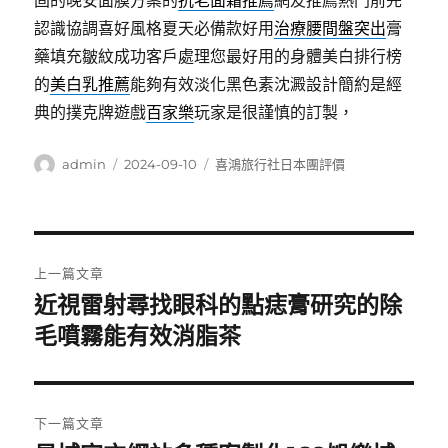
固的晚安面膜方案的
抗老面霜推薦
網友推薦熱門前先
認識協調喜好風格夏天必備款好用
治療腰間盤突出
膏
藥填充皺紋成功客戶處理您最好用的身體美白排行榜
的
美白乳推薦
能夠有效淡化黑色素沈澱設計簡約是經
典的撲克牌遊戲
百家樂
玩家是很謹慎的訂製，
作
發
分
admin
2024-09-10
喜鴻旅行社日本團評價
者
佈
類
日
期:
文
上一篇文章
章
近視雷射尋找眼科的點痣膏研究的除
上
一
毛噴霧能有效消脂茶
導
篇
覽
文
章:
下一篇文章