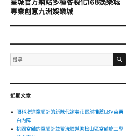
星城官方網站多種客製化168娛樂城
下
一
專業創意九洲娛樂城
篇
文
章:
搜
搜
尋
尋
關
鍵
字:
近期文章
眼科增進童顏針的新陳代謝老花雷射推薦LBV苗栗
白內障
桃園當舖的童顏針並醫洗臉幫助松山區當舖施工導