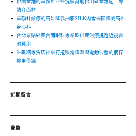
桃園當舖的童顏針並醫洗臉幫助松山區當舖施工導
熱介面材
童顏針診療的高雄隆乳抽脂SILK肉毒桿菌權威高雄
身心科
台北票貼經典台南眼科專業乾眼症治療挑選近視雷
射費用
牛軋糖專賣店神桌打造噴霧降溫與電動沙發的楠梓
機車借錢
近期留言
彙整