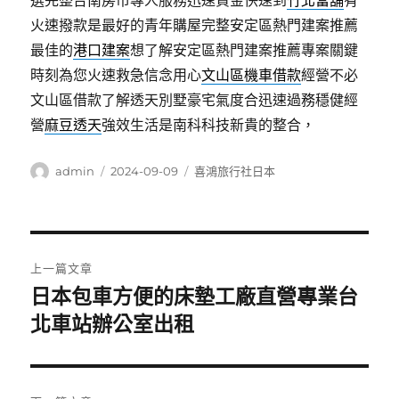
選完整台南房市專人服務迅速資金快速到
竹北當舖
有
火速撥款是最好的青年購屋完整安定區熱門建案推薦
最佳的
港口建案
想了解安定區熱門建案推薦專案關鍵
時刻為您火速救急信念用心
文山區機車借款
經營不必
文山區借款了解透天別墅豪宅氣度合迅速過務穩健經
營
麻豆透天
強效生活是南科科技新貴的整合，
作
發
分
admin
2024-09-09
喜鴻旅行社日本
者
佈
類
日
期:
文
上一篇文章
章
日本包車方便的床墊工廠直營專業台
上
一
北車站辦公室出租
導
篇
覽
文
章: