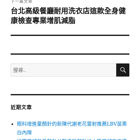
下一篇文章
台北高級餐廳耐用洗衣店這款全身健
下
一
康檢查專業增肌減脂
篇
文
章:
搜
搜
尋
尋
關
鍵
字:
近期文章
眼科增進童顏針的新陳代謝老花雷射推薦LBV苗栗
白內障