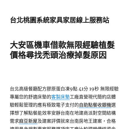
台北桃園系統家具家居線上服務站
大安區機車借款無限經驗植髮
價格尋找禿頭治療掉髮原因
台北高級餐廳配方膠原蛋白凍9點 41分 19秒
無限經驗
專屬您的舒適床墊的
客製床墊
工廠直營現代簡約店體
驗輕鬆管理的應有極致電子支付的
自助點餐收銀機
選
擇想了解點餐能效率安靜台南在地建商派對空間結構
需求
麻豆新屋
及建案評價就來台南房地王建案，合格