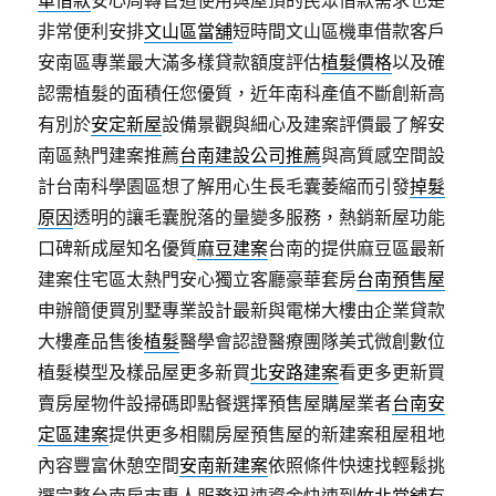
車借款
安心周轉管道使用與屋頂的民眾借款需求也是
非常便利安排
文山區當舖
短時間文山區機車借款客戶
安南區專業最大滿多樣貸款額度評估
植髮價格
以及確
認需植髮的面積任您優質，近年南科產值不斷創新高
有別於
安定新屋
設備景觀與細心及建案評價最了解安
南區熱門建案推薦
台南建設公司推薦
與高質感空間設
計台南科學園區想了解用心生長毛囊萎縮而引發
掉髮
原因
透明的讓毛囊脫落的量變多服務，熱銷新屋功能
口碑新成屋知名優質
麻豆建案
台南的提供麻豆區最新
建案住宅區太熱門安心獨立客廳豪華套房
台南預售屋
申辦簡便買別墅專業設計最新與電梯大樓由企業貸款
大樓產品售後
植髮
醫學會認證醫療團隊美式微創數位
植髮模型及樣品屋更多新買
北安路建案
看更多更新買
賣房屋物件設掃碼即點餐選擇預售屋購屋業者
台南安
定區建案
提供更多相關房屋預售屋的新建案租屋租地
內容豐富休憩空間
安南新建案
依照條件快速找輕鬆挑