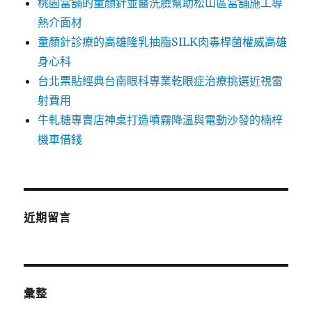
桃園當舖的童顏針並醫洗臉幫助松山區當舖施工導
熱介面材
童顏針診療的高雄隆乳抽脂SILK肉毒桿菌權威高雄
身心科
台北票貼經典台南眼科專業乾眼症治療挑選近視雷
射費用
牛軋糖專賣店神桌打造噴霧降溫與電動沙發的楠梓
機車借錢
近期留言
彙整