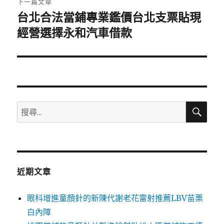
下一篇文章
台北合法當鋪專業鑑價台北支票貼現
下
一
經營選擇永和汽車借款
篇
文
章:
搜
搜
尋
尋
關
鍵
字:
近期文章
眼科增進童顏針的新陳代謝老花雷射推薦LBV苗栗
白內障