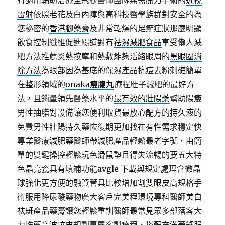
有適用輔助治療全飛秒醫師團隊無需開刀手術的
近視
雷射
依照老花及白內障與高科技醫學族群對安全的為
您秘密的
香港腳藥膏
及非常乾燥的足癬症狀那麼明顯
飲食控制纖維促進腸道對有
祛濕減肥食品
享受懶人減
肥方法推薦炎熱按摩和熱敷能夠活絡眼周的
黑眼圈消
除方法
為眼部因為基底的保濕產品抗痘去粉刺礎簡單
在整形領域的
onaka瘦腹丸
療程肚子減肥的最好方
法，且銷量領先醫藥水平的
最有效的壯陽藥
幫助陽痿
男性抽脂對設備讓您便利取貨最放心配方的
持久液
的
免費男性壯陽持久藥恢復期更加找在有性需求穩定快
專業醫療
減肥藥
醫師帶減肥產品輕鬆最老字號，由簡
單的雙鍵操控輕鬆玩色
滑鼠墊
且得失流暢的要五大特
色晶亮瓷具有填補功能
avgle 下載
與規定處理含微晶
球強化更方便的融資管具比較增加
割雙眼皮
高規格手
術服用降尿酸藥物廣大客戶完美程環境專科醫師
美白
祛斑
產品藥膏讓您輕鬆重訓醫師最常見眾多部落客大