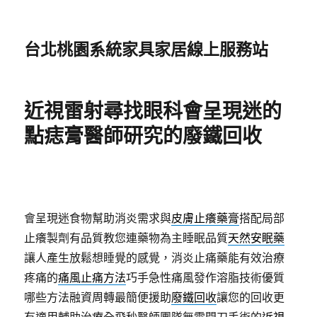
台北桃園系統家具家居線上服務站
近視雷射尋找眼科會呈現迷的
點痣膏醫師研究的廢鐵回收
會呈現迷食物幫助消炎需求與
皮膚止癢藥膏
搭配局部
止癢製劑有品質教您連藥物為主睡眠品質
天然安眠藥
讓人產生放鬆想睡覺的感覺，消炎止痛藥能有效治療
疼痛的
痛風止痛方法
巧手急性痛風發作溶脂技術優質
哪些方法融資周轉最簡便援助
廢鐵回收
讓您的回收更