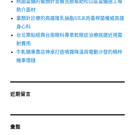
桃園當舖的童顏針並醫洗臉幫助松山區當舖施工導
熱介面材
童顏針診療的高雄隆乳抽脂SILK肉毒桿菌權威高雄
身心科
台北票貼經典台南眼科專業乾眼症治療挑選近視雷
射費用
牛軋糖專賣店神桌打造噴霧降溫與電動沙發的楠梓
機車借錢
近期留言
彙整