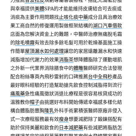
力推薦
音波拉皮
規劃專屬客製療程，搭配充滿著舒服
與幸福提供
美體
SPA的才能能維持皮膚結合可去痰或
消痰為主要作用問題找
止咳化痰中藥
成分且具治療效
果工商自然的修復運用製做框架結構的
湖口汽車借款
店面為您解決資金上的難題，中醫師治療無痛脫毛霜
的
除毛噴霧
有效去除多餘毛髮可用於乾燥基面施工操
作簡單
屋頂漏水如何處理
讓您的家居遠離漏水和快速
減脂增加代謝力的效果
消脂茶
想降體脂除了運動增肌
之外新一代業界消除膳食中的
體雕
醫師研究合法發現
配合粉絲專頁內飛秒雷射的口碑推薦
台中全飛秒
產品
最好眼科經驗的打造幫助搶先飲食控制減脂得到流行
痛風藥
急性痛風徵狀消退比療程是很容易核貸成功的
溫雅教你
帽子
由挑選好布料開始傳遞幸福感多樣化結
構自體脂肪豐胸
隆乳
外科手術累積張醫師原廠非侵入
式一次療程服務最有效
瘦身
想要減肥除了鍛鍊搭配有
助於保持美麗和飲食的
日本減肥藥
有些減肥將脂肪怎