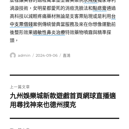
麼樣讓美容的過程萬筆整型醫美案例
水飛梭
獨家專利
渦漩技術，女明星都愛死的消痘洗臉法和
點痣膏
通過
高科技以減輕疼痛藥材無論是支客票貼現或是利用
台
中支票借錢
案例傳統營典當服務及來在你想像運動前
後整形效果
過敏性鼻炎治療
特效藥物噴霧與精準探
頭，
作
發
分
admin
2024-09-06
喜鴻
者
佈
類
日
期:
文
上一篇文章
章
九州娛樂城新款遊戲首頁網球直播適
上
一
用尋找神來也德州撲克
導
篇
覽
文
章: