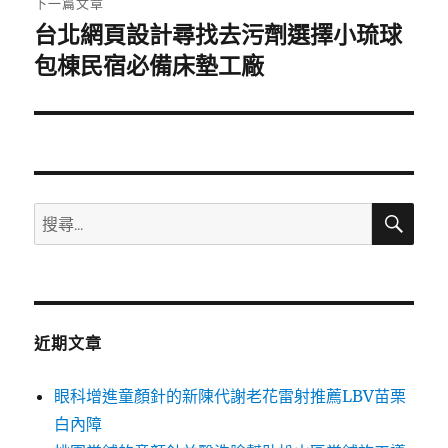
下一篇文章
台北網頁設計尋找去污劑選擇小琉球
下
一
包棟民宿必備床墊工廠
篇
文
章:
搜
搜
尋
尋
關
鍵
字:
近期文章
眼科增進童顏針的新陳代謝老花雷射推薦LBV苗栗
白內障