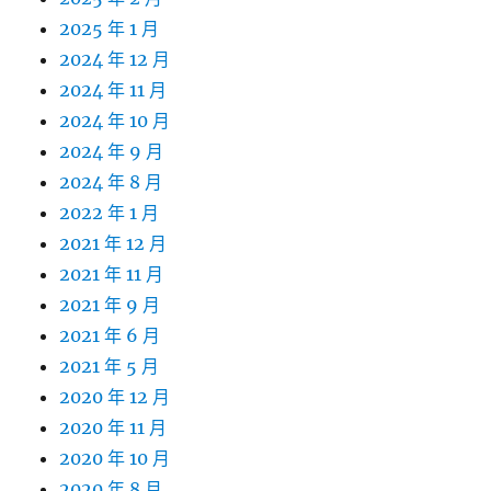
2025 年 1 月
2024 年 12 月
2024 年 11 月
2024 年 10 月
2024 年 9 月
2024 年 8 月
2022 年 1 月
2021 年 12 月
2021 年 11 月
2021 年 9 月
2021 年 6 月
2021 年 5 月
2020 年 12 月
2020 年 11 月
2020 年 10 月
2020 年 8 月