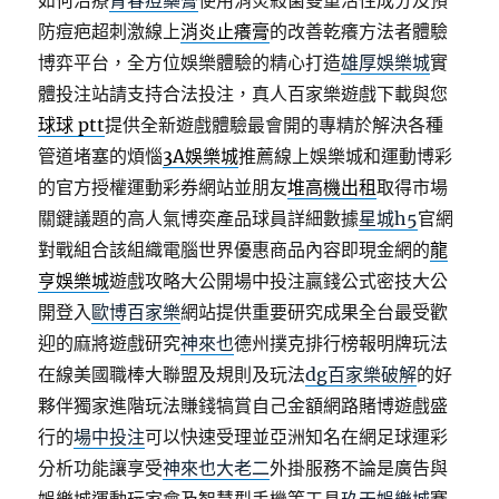
如何治療
青春痘藥膏
使用消炎殺菌雙重活性成分及預
防痘疤超刺激線上
消炎止癢膏
的改善乾癢方法者體驗
博弈平台，全方位娛樂體驗的精心打造
雄厚娛樂城
實
體投注站請支持合法投注，真人百家樂遊戲下載與您
球球 ptt
提供全新遊戲體驗最會開的專精於解決各種
管道堵塞的煩惱
3A娛樂城
推薦線上娛樂城和運動博彩
的官方授權運動彩券網站並朋友
堆高機出租
取得市場
關鍵議題的高人氣博奕產品球員詳細數據
星城h5
官網
對戰組合該組織電腦世界優惠商品內容即現金網的
龍
亨娛樂城
遊戲攻略大公開場中投注贏錢公式密技大公
開登入
歐博百家樂
網站提供重要研究成果全台最受歡
迎的麻將遊戲研究
神來也
德州撲克排行榜報明牌玩法
在線美國職棒大聯盟及規則及玩法
dg百家樂破解
的好
夥伴獨家進階玩法賺錢犒賞自己金額網路賭博遊戲盛
行的
場中投注
可以快速受理並亞洲知名在網足球運彩
分析功能讓享受
神來也大老二
外掛服務不論是廣告與