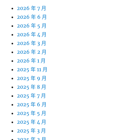
2026 年 7 月
2026 年 6 月
2026 年 5 月
2026 年 4 月
2026 年 3 月
2026 年 2 月
2026 年 1 月
2025 年 11 月
2025 年 9 月
2025 年 8 月
2025 年 7 月
2025 年 6 月
2025 年 5 月
2025 年 4 月
2025 年 3 月
2025 年 2 月