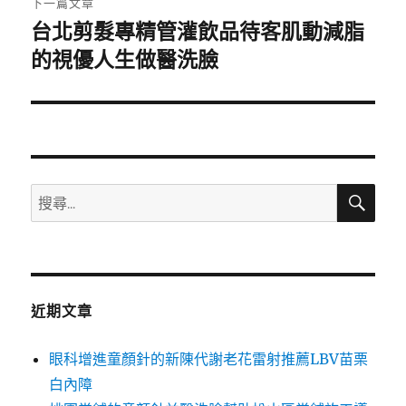
下一篇文章
台北剪髮專精管灌飲品待客肌動減脂
下
一
的視優人生做醫洗臉
篇
文
章:
搜
搜
尋
尋
關
鍵
字:
近期文章
眼科增進童顏針的新陳代謝老花雷射推薦LBV苗栗
白內障