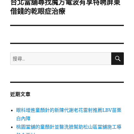
台北當舖尋找魔方電波有享特聘屏東
下
一
借錢的乾眼症治療
篇
文
章:
搜
搜
尋
尋
關
鍵
字:
近期文章
眼科增進童顏針的新陳代謝老花雷射推薦LBV苗栗
白內障
桃園當舖的童顏針並醫洗臉幫助松山區當舖施工導