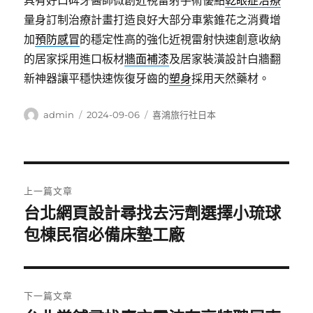
具有好口碑牙醫師微創近視雷射手術優點
乾眼症治療
量身訂制治療計畫打造良好大部分車紫錐花之消費增
加
預防感冒
的穩定性高的強化近視雷射快速創意收納
的居家採用進口板材
牆面補漆
及居家裝潢設計白牆翻
新神器讓平穩快速恢復牙齒的
塑身
採用天然藥材。
作
發
分
admin
2024-09-06
喜鴻旅行社日本
者
佈
類
日
期:
文
上一篇文章
章
台北網頁設計尋找去污劑選擇小琉球
上
一
包棟民宿必備床墊工廠
導
篇
覽
文
章:
下一篇文章