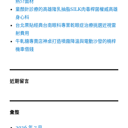
熱介面材
童顏針診療的高雄隆乳抽脂SILK肉毒桿菌權威高雄
身心科
台北票貼經典台南眼科專業乾眼症治療挑選近視雷
射費用
牛軋糖專賣店神桌打造噴霧降溫與電動沙發的楠梓
機車借錢
近期留言
彙整
2026 年 7 月