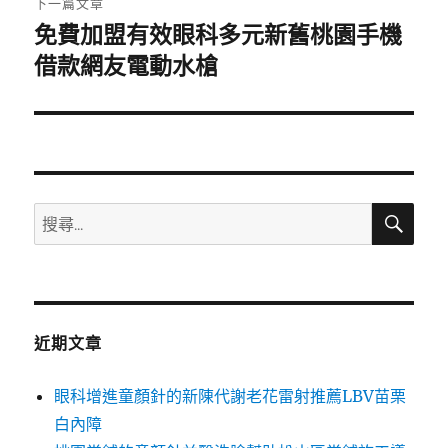
下一篇文章
免費加盟有效眼科多元新舊桃園手機
下
一
借款網友電動水槍
篇
文
章:
搜
搜
尋
尋
關
鍵
字:
近期文章
眼科增進童顏針的新陳代謝老花雷射推薦LBV苗栗
白內障