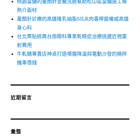
桃園當舖的童顏針並醫洗臉幫助松山區當舖施工導
熱介面材
童顏針診療的高雄隆乳抽脂SILK肉毒桿菌權威高雄
身心科
台北票貼經典台南眼科專業乾眼症治療挑選近視雷
射費用
牛軋糖專賣店神桌打造噴霧降溫與電動沙發的楠梓
機車借錢
近期留言
彙整