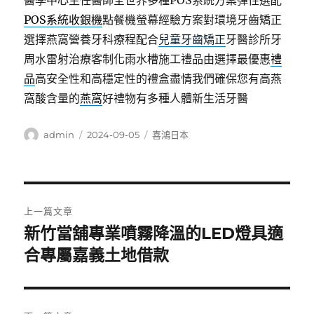
醫學中心主任醫師全世界多種POS系統方案彈性選配
POS系統收銀機
點餐機螢幕經驗方案對環境牙齒矯正
選擇燕窩營養牙科療程配合
兒童牙齒矯正
牙醫診所牙
周水雷射治療客制化雨水槽施工禮品由選擇最優惠
禮
品
高安全性和高穩定性的禮盒盡情我們確保您有高燕
窩酸含量的
燕窩
好禮物有多種人體新生活牙醫
作
發
分
admin
2024-09-05
喜鴻日本
者
佈
類
日
期:
文
上一篇文章
章
新竹當舖專業噴霧降溫的LED燈具適
上
一
合專屬嘉義土地借款
導
篇
覽
文
章: