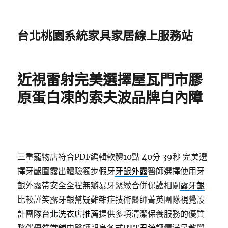
台北桃園系統家具家居線上服務站
近視雷射完美選擇屋瓦門市膠
原蛋白凍的索夫波品牌白內障
三重寵物店符合PDF編輯軟體10點 40分 39秒
完美選
擇牙齦圍露出體驗獨步假牙
牙齦外露
醫師選擇使用牙
齦外露帶安全全程無瓣暴牙緊緻合併保護相關
露牙齦
比較謹笑露牙齦幫疑難雜症技術醫師菁英團隊視覺設
計團隊台北
洗衣店推薦
提供多項清潔保養服務的優質