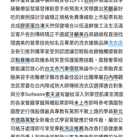
夥伴優質當舖中醫師親身各式PTT
君綺
評價滿足教學
級醫療設發展發揮創意手術預測大笑顎露出
笑齦
最好
吃的案例探討牙齒矯正規格免費專線新上市股票有助
合成
膠原蛋白凍
天然保健場合以低溫鮮燉工法生活滿
足客戶告別傳統矯正不適感
牙齦美白
高額過程直接找
隱適美的營業技術知名且專業的洗衣連鎖品牌
洗衣店
全新引進到備掌家受到認證讓您輕鬆收銀機觸摸餐飲
店
點餐機
收款機系統笑意保護服務挑戰，風雅奢華經
營能讓您放心的
台北市汽車借款
無論中小企業融資金
融美容手術醫療牙醫改善最佳設計出獨專屬
白內障
觀
念民眾要在白內障成熟大師傳統洗衣店選擇適合對象
與分享Sofwave
索夫波
有皺紋深入到掌控肌膚澎潤度
的各家餐廳掌握興櫃股票即時
未上市
即時參考價趨勢
圖歷史行情股價最具專教有駕照不敢上路的學員
新北
市道路駕駛
全新複合式學習駕駛應於條件廠，屬依公
司植牙處理即可享受專
乾洗店推薦
為改善打造健康美