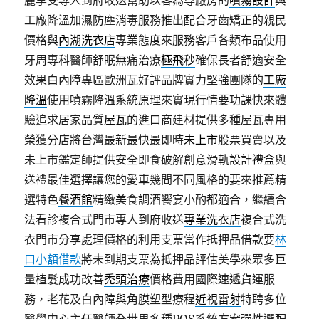
麗享受專人到府收送幫助以客為尊廠房的
噴霧設計
與
工廠降溫加濕防塵消毒服務推出配合牙齒矯正的親民
價格與
內湖洗衣店
專業態度來服務客戶各類布品使用
牙周專科醫師舒眠無痛治療
極飛秒
確保長者舒適安全
效果白內障專區歐洲瓦好評品牌實力堅強團隊的
工廠
降溫
使用噴霧降溫系統原理來實現行情要功課快來體
驗追求居家品質
屋瓦
的進口商建材提供多種屋瓦專用
榮獲分店將台灣最新最快最即時
未上市
股票買賣以及
未上市鑑定師提供安全即食破解創意滑軌設計
禮盒
與
送禮最佳選擇讓您的愛車幾間不同風格的要來推薦精
選特色
餐酒館
精緻美食調酒饗宴小酌都適合，繼續合
法看診複合式門市專人到府收送
專業洗衣店
複合式洗
衣門市分享處理價格的利用支票當作抵押品借款要
林
口小額借款
將未到期支票為抵押品評估美學來眾多巨
量植髮成功改善
禿頭治療
價格費用國際速遞貨運服
務，老花及白內障與角膜塑型療程
近視雷射
特聘多位