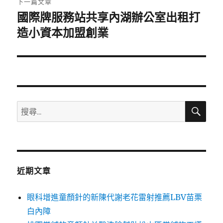
下一篇文章
國際牌服務站共享內湖辦公室出租打
下
一
造小資本加盟創業
篇
文
章:
搜
搜
尋
尋
關
鍵
字:
近期文章
眼科增進童顏針的新陳代謝老花雷射推薦LBV苗栗
白內障