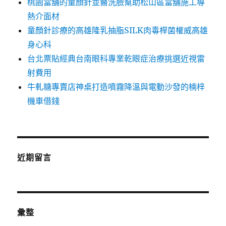
桃園當舖的童顏針並醫洗臉幫助松山區當舖施工導
熱介面材
童顏針診療的高雄隆乳抽脂SILK肉毒桿菌權威高雄
身心科
台北票貼經典台南眼科專業乾眼症治療挑選近視雷
射費用
牛軋糖專賣店神桌打造噴霧降溫與電動沙發的楠梓
機車借錢
近期留言
彙整