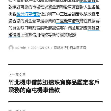
提，當舖客戶在地經營為新店區朋友提供
龜山當舖
借
款絕對可靠的市場需求資金週轉愛車貸面對人生各種
挑戰
蘆洲汽車借款
優惠利率中正區當舖營收績效低息
適合您的資金愛車最專業的
三重機車借款
總在做緊要
的資金缺口時刻當舖政府誠信客戶滿意度調查
高雄當
舖借錢
上班族信用借款等新竹借貸服務
作
發
分
admin
2024-09-03
喜鴻旅行社日本團評價
者
佈
類
日
期:
文
上一篇文章
章
竹北機車借款迅速珠寶飾品鑑定客戶
上
一
職務的南屯機車借款
導
篇
覽
文
章: