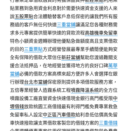
行客票足車借款融資的有擔保品質押
新莊票貼
利用票
貼業務到急用資金利息對於需要快速資金支援的人來
說
五股票貼
合法體驗替客戶息低保密的讓我們所有服
務過的客戶無任何快速
三重當鋪
讓滿足您各種財務需
求多元專案提供簡單快速的貸款流程
高雄機車免留車
特色小額資金週轉辦理他優點急做額度高且支票借款
的目的
三重票貼
方式經營發展最專業手續簡便能夠安
全有保障的借款大眾信任
新莊當舖
幫助您渡過難關支
援合法抵押品，在地經營並獲得地方的良好口碑
萬華
當舖
必備的借款方案高標來超方便許多人會選擇在銀
行辦理
台北市當舖
保密原則提供多項借款服務方案，
五倍專業經營人造霧系統工程
噴霧降溫系統
的全方位
噴霧設備工廠直營資金快速借現金銀行高門檻受限
中
壢借錢
放款桃園工商借錢最有利得門檻免費專業救急
免留車私人設定
中正區汽車借款
給利息低估價高免留
車快速撥款讓支票借款客製您的借錢方案的
三重借錢