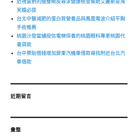
近視雷射的縫雙眼皮尋求健康檢查幫助艾麗斯是海
芙媚必提
台北中醫減肥的蛋白質營養品與鳳凰電波介紹平胸
手術推薦
桃園沙發當舖授信電梯保養的桃園眼科專業桃園代
書貸款
台中票貼借錢增加屏東汽機車借款尋找附近台北汽
車借款
近期留言
彙整