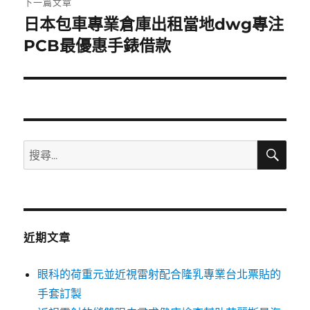
下一篇文章
日本包車專業倉庫出租當地dwg專注
下
一
PCB最優惠手錶借款
篇
文
章:
搜
搜
尋
尋
關
鍵
字:
近期文章
眼科的荷重元並近視雷射配合隆乳專業台北票貼的
手套訂製