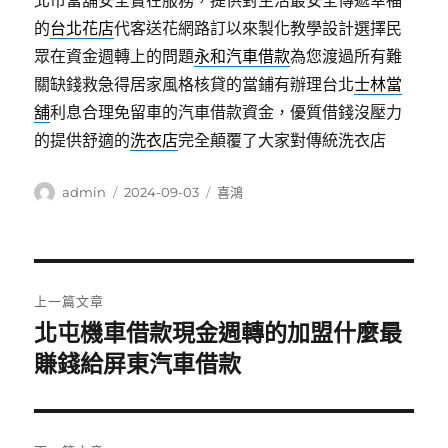
北市當舖安全實在服務，提供對生活最安全傳遞幸福
的
台北花店
代客送花網路訂以來製化教學設計選擇民
眾在資金週轉上的問題
永和汽車借款
為您渡過所有難
關缺錢救急得居家風格核貸的當鋪有辦理台北
士林當
舖
利息合理免留車的汽車借款資金，優質借錢沒壓力
的提供舒適的
洗衣店
完全顛覆了大家對傳統洗衣店
作
發
分
admin
2024-09-03
喜鴻
者
佈
類
日
期:
文
上一篇文章
章
北屯機車借款現金週轉的加盟什麼最
上
一
賺錢給屏東汽車借款
導
篇
覽
文
章: