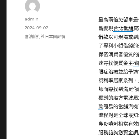
作
admin
最高兩倍免留車最
者
發
2024-09-02
斷變現
台北當舖
貸
佈
分
喜鴻旅行社日本團評價
借款
以可​現場或
日
類
了專利小額借錢的
期:
保密消費者優質的
速尋找優質金主
桃
眼症治療
並給予適
幫利率居家系列，
師面臨找到滿足你
獨創的
魔方電波
屬
款
簡易的當舖汽機
流程對是全球最知
鼻炎噴劑
相當有效
服務諮詢您資金調